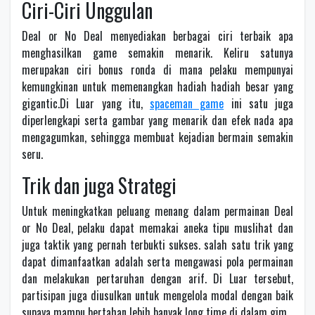
Ciri-Ciri Unggulan
Deal or No Deal menyediakan berbagai ciri terbaik apa
menghasilkan game semakin menarik. Keliru satunya
merupakan ciri bonus ronda di mana pelaku mempunyai
kemungkinan untuk memenangkan hadiah hadiah besar yang
gigantic.Di Luar yang itu,
spaceman game
ini satu juga
diperlengkapi serta gambar yang menarik dan efek nada apa
mengagumkan, sehingga membuat kejadian bermain semakin
seru.
Trik dan juga Strategi
Untuk meningkatkan peluang menang dalam permainan Deal
or No Deal, pelaku dapat memakai aneka tipu muslihat dan
juga taktik yang pernah terbukti sukses. salah satu trik yang
dapat dimanfaatkan adalah serta mengawasi pola permainan
dan melakukan pertaruhan dengan arif. Di Luar tersebut,
partisipan juga diusulkan untuk mengelola modal dengan baik
supaya mampu bertahan lebih banyak long time di dalam gim.