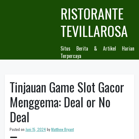
Skip
RISTORANTE
to
content
TEVILLAROSA
Situs Berita & Artikel Harian
Terpercaya
Tinjauan Game Slot Gacor
Menggema: Deal or No
Deal
Posted on
Juni 15, 2024
by
Matthew Bryant