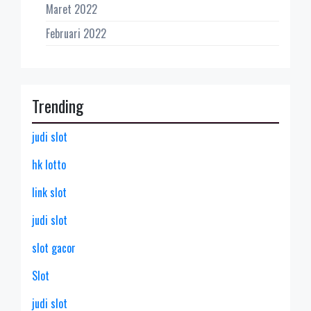
Maret 2022
Februari 2022
Trending
judi slot
hk lotto
link slot
judi slot
slot gacor
Slot
judi slot