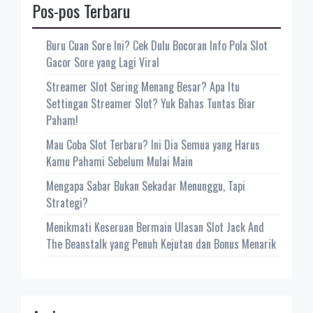
Pos-pos Terbaru
Buru Cuan Sore Ini? Cek Dulu Bocoran Info Pola Slot
Gacor Sore yang Lagi Viral
Streamer Slot Sering Menang Besar? Apa Itu
Settingan Streamer Slot? Yuk Bahas Tuntas Biar
Paham!
Mau Coba Slot Terbaru? Ini Dia Semua yang Harus
Kamu Pahami Sebelum Mulai Main
Mengapa Sabar Bukan Sekadar Menunggu, Tapi
Strategi?
Menikmati Keseruan Bermain Ulasan Slot Jack And
The Beanstalk yang Penuh Kejutan dan Bonus Menarik