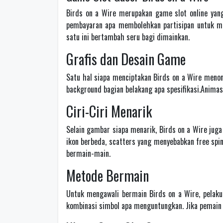
Birds on a Wire merupakan game slot online yang
pembayaran apa membolehkan partisipan untuk men
satu ini bertambah seru bagi dimainkan.
Grafis dan Desain Game
Satu hal siapa menciptakan Birds on a Wire menonj
background bagian belakang apa spesifikasi.Anim
Ciri-Ciri Menarik
Selain gambar siapa menarik, Birds on a Wire jug
ikon berbeda, scatters yang menyebabkan free spin
bermain-main.
Metode Bermain
Untuk mengawali bermain Birds on a Wire, pelaku
kombinasi simbol apa menguntungkan. Jika pemain