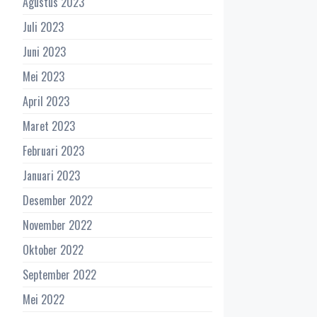
Agustus 2023
Juli 2023
Juni 2023
Mei 2023
April 2023
Maret 2023
Februari 2023
Januari 2023
Desember 2022
November 2022
Oktober 2022
September 2022
Mei 2022