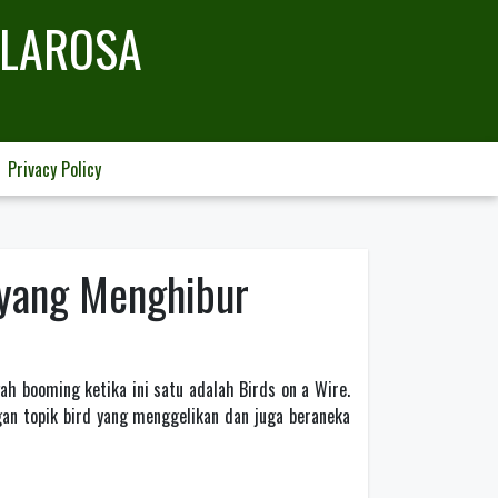
LLAROSA
Privacy Policy
 yang Menghibur
ah booming ketika ini satu adalah Birds on a Wire.
an topik bird yang menggelikan dan juga beraneka