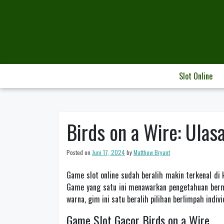
Skip
to
content
Slot Online
Birds on a Wire: Ula
Posted on
Juni 17, 2024
by
Matthew Bryant
Game slot online sudah beralih makin terkenal di 
Game yang satu ini menawarkan pengetahuan berma
warna, gim ini satu beralih pilihan berlimpah indivi
Game Slot Gacor Birds on a Wire