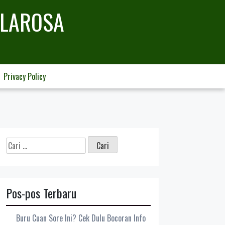
LLAROSA
Privacy Policy
Cari
untuk:
Pos-pos Terbaru
Buru Cuan Sore Ini? Cek Dulu Bocoran Info