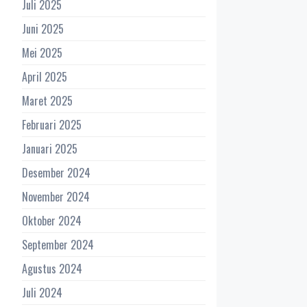
Juli 2025
Juni 2025
Mei 2025
April 2025
Maret 2025
Februari 2025
Januari 2025
Desember 2024
November 2024
Oktober 2024
September 2024
Agustus 2024
Juli 2024