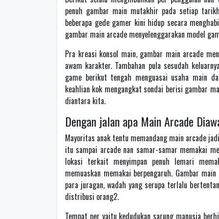
penuh gambar main mutakhir pada setiap tarikh
beberapa gede gamer kini hidup secara menghabis
gambar main arcade menyelenggarakan model game 
Pra kreasi konsol main, gambar main arcade me
awam karakter. Tambahan pula sesudah keluarny
game berikut tengah menguasai usaha main dal
keahlian kok mengangkat sondai berisi gambar ma
diantara kita.
Dengan jalan apa Main Arcade Diawa
Mayoritas anak tentu memandang main arcade jadi 
itu sampai arcade nan samar-samar memakai men
lokasi terkait menyimpan penuh lemari mema
memuaskan memakai berpengaruh. Gambar main te
para juragan, wadah yang serupa terlalu berten
distribusi orang2.
Tempat per yaitu kedudukan sarung manusia berh