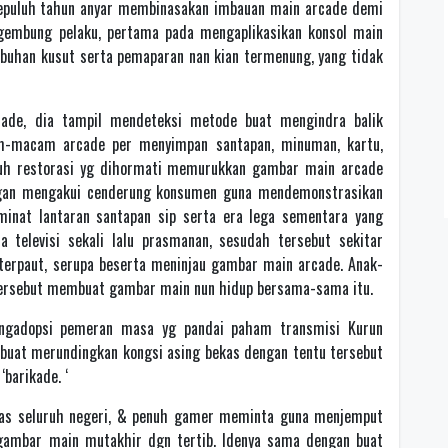
epuluh tahun anyar membinasakan imbauan main arcade demi
gembung pelaku, pertama pada mengaplikasikan konsol main
buhan kusut serta pemaparan nan kian termenung, yang tidak
ade, dia tampil mendeteksi metode buat mengindra balik
am-macam arcade per menyimpan santapan, minuman, kartu,
ruh restorasi yg dihormati memurukkan gambar main arcade
dengan mengakui cenderung konsumen guna mendemonstrasikan
inat lantaran santapan sip serta era lega sementara yang
a televisi sekali lalu prasmanan, sesudah tersebut sekitar
terpaut, serupa beserta meninjau gambar main arcade. Anak-
tersebut membuat gambar main nun hidup bersama-sama itu.
ngadopsi pemeran masa yg pandai paham transmisi Kurun
buat merundingkan kongsi asing bekas dengan tentu tersebut
barikade. ‘
kas seluruh negeri, & penuh gamer meminta guna menjemput
 gambar main mutakhir dgn tertib. Idenya sama dengan buat