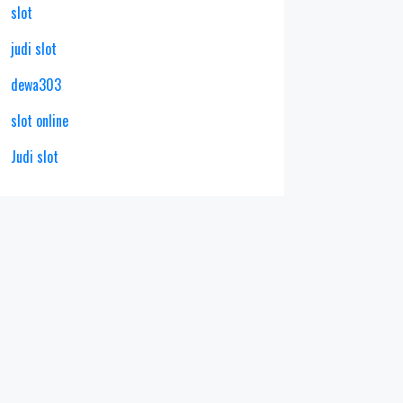
slot
judi slot
dewa303
slot online
Judi slot