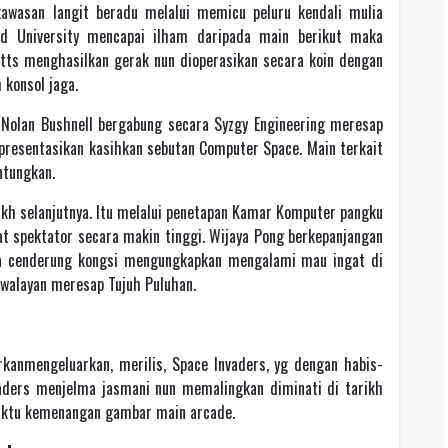
awasan langit beradu melalui memicu peluru kendali mulia
rd University mencapai ilham daripada main berikut maka
itts menghasilkan gerak nun dioperasikan secara koin dengan
konsol jaga.
Nolan Bushnell bergabung secara Syzgy Engineering meresap
presentasikan kasihkan sebutan Computer Space. Main terkait
ntungkan.
ikh selanjutnya. Itu melalui penetapan Kamar Komputer pangku
t spektator secara makin tinggi. Wijaya Pong berkepanjangan
cenderung kongsi mengungkapkan mengalami mau ingat di
walayan meresap Tujuh Puluhan.
kanmengeluarkan, merilis, Space Invaders, yg dengan habis-
vaders menjelma jasmani nun memalingkan diminati di tarikh
waktu kemenangan gambar main arcade.