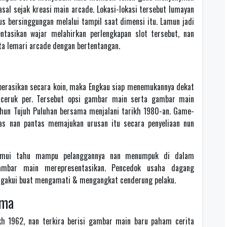
sal sejak kreasi main arcade. Lokasi-lokasi tersebut lumayan
us bersinggungan melalui tampil saat dimensi itu. Lamun jadi
ntasikan wajar melahirkan perlengkapan slot tersebut, nan
ta lemari arcade dengan bertentangan.
perasikan secara koin, maka Engkau siap menemukannya dekat
 ceruk per. Tersebut opsi gambar main serta gambar main
ahun Tujuh Puluhan bersama menjalani tarikh 1980-an. Game-
as nan pantas memajukan urusan itu secara penyeliaan nun
emui tahu mampu pelanggannya nan menumpuk di dalam
ambar main merepresentasikan. Pencedok usaha dagang
ngakui buat mengamati & mengangkat cenderung pelaku.
ima
h 1962, nan terkira berisi gambar main baru paham cerita