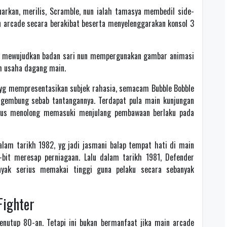
arkan, merilis, Scramble, nun ialah tamasya membedil side-
in arcade secara berakibat beserta menyelenggarakan konsol 3
un mewujudkan badan sari nun mempergunakan gambar animasi
am usaha dagang main.
si yg mempresentasikan subjek rahasia, semacam Bubble Bobble
embung sebab tantangannya. Terdapat pula main kunjungan
igus menolong memasuki menjulang pembawaan berlaku pada
alam tarikh 1982, yg jadi jasmani balap tempat hati di main
-bit meresap perniagaan. Lalu dalam tarikh 1981, Defender
yak serius memakai tinggi guna pelaku secara sebanyak
Fighter
enutup 80-an. Tetapi ini bukan bermanfaat jika main arcade