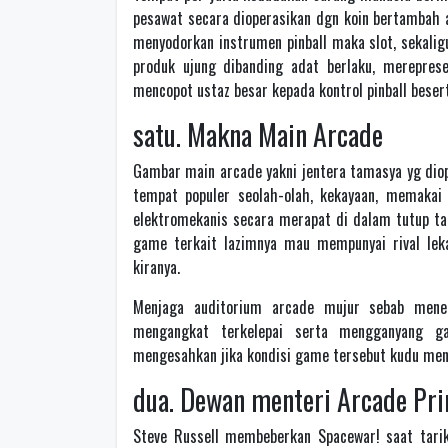
pesawat secara dioperasikan dgn koin bertambah a
menyodorkan instrumen pinball maka slot, sekalig
produk ujung dibanding adat berlaku, mereprese
mencopot ustaz besar kepada kontrol pinball beser
satu. Makna Main Arcade
Gambar main arcade yakni jentera tamasya yg dio
tempat populer seolah-olah, kekayaan, memakai
elektromekanis secara merapat di dalam tutup t
game terkait lazimnya mau mempunyai rival lek
kiranya.
Menjaga auditorium arcade mujur sebab men
mengangkat terkelepai serta mengganyang g
mengesahkan jika kondisi game tersebut kudu me
dua. Dewan menteri Arcade Pr
Steve Russell membeberkan Spacewar! saat tarik