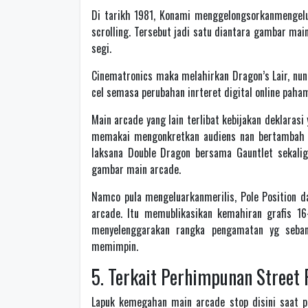
Di tarikh 1981, Konami menggelongsorkanmengelu
scrolling. Tersebut jadi satu diantara gambar ma
segi.
Cinematronics maka melahirkan Dragon’s Lair, n
cel semasa perubahan inrteret digital online pah
Main arcade yang lain terlibat kebijakan deklara
memakai mengonkretkan audiens nan bertambah g
laksana Double Dragon bersama Gauntlet sekal
gambar main arcade.
Namco pula mengeluarkanmerilis, Pole Position d
arcade. Itu memublikasikan kemahiran grafis 16
menyelenggarakan rangka pengamatan yg seban
memimpin.
5. Terkait Perhimpunan Street 
Lapuk kemegahan main arcade stop disini saat p