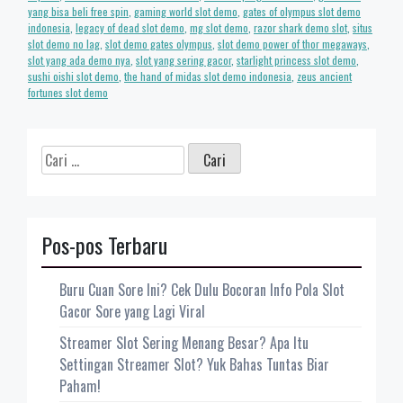
yang bisa beli free spin
,
gaming world slot demo
,
gates of olympus slot demo
indonesia
,
legacy of dead slot demo
,
mg slot demo
,
razor shark demo slot
,
situs
slot demo no lag
,
slot demo gates olympus
,
slot demo power of thor megaways
,
slot yang ada demo nya
,
slot yang sering gacor
,
starlight princess slot demo
,
sushi oishi slot demo
,
the hand of midas slot demo indonesia
,
zeus ancient
fortunes slot demo
Cari
untuk:
Pos-pos Terbaru
Buru Cuan Sore Ini? Cek Dulu Bocoran Info Pola Slot
Gacor Sore yang Lagi Viral
Streamer Slot Sering Menang Besar? Apa Itu
Settingan Streamer Slot? Yuk Bahas Tuntas Biar
Paham!