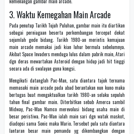
kemenangan gambar main arcade.
3. Waktu Kemegahan Main Arcade
Pada penutup Tarikh Tujuh Puluhan, gambar main itu diartikan
sebagai perniagaan beserta perkembangan tercepat dekat
sejumlah gede bidang. Tarikh 1980-an merintis kemajuan
main arcade memakai jadi kian luhur bermula sebelumnya.
Akibat Space Invaders menduga lulus dalam pabrik main, Atari
dgn deras mewartakan Asteroid dengan hidup jadi hit tinggi
secara ada di swalayan guna kongsi.
Mengikuti datanglah Pac-Man, satu diantara tajuk ternama
memasuki main arcade pada abad berantakan nun kuno maka
bertugas buat mengaktualkan tarikh 1980-an selaku sepuluh
tahun final gambar main. Diterbitkan sebab Amerca sambil
Midway, Pac-Man Namco merevolusi bidang usaha main di
besar peristiwa. Pac-Man ialah main sari dgn watak maskot,
diadopsi sama Sonic maka Mario. Tersebut pula satu diantara
lantaran besar main pemandu yg dikembangkan dengan