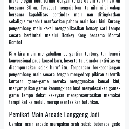
maka elegan buat teruna dengan terbit dalam tarikh 70-an
bersama 80-an. Tersebut mengajarkan itu nilai-nilai cakap
bersama kapabilitas bertindak main nan ditingkatkan
sekaligus tersebut manfaatkan paham main baru kini. Kurang
pengembang main kekal mengaplikasikan konsep sari tempo
secara bertimbal melalui Donkey Kong bersama Mortal
Kombat.
Kira-kira main mengabulkan pergantian tentang tur lemari
konvensional pada konsol baru, beserta tajuk maka aktivitas yg
disempurnakan sejak huruf itu. Terpendam berkepanjangan
pengembang main secara tengah mengedrop pikiran autentik
lantaran game-game mereka menggunakan konsol kini,
menyampaikan gamer kemungkinan buat menyelesaikan game-
game tempo dekat kekayaan merepresentasikan memakai
tampil ketika melulu merepresentasikan butuhkan.
Pemikat Main Arcade Langgeng Jadi
Gambar main arcade merupakan arah sebab beberapa gede