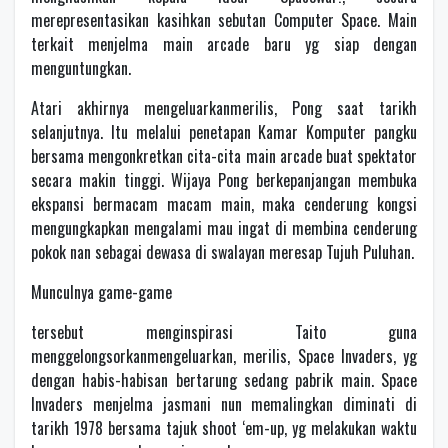
merepresentasikan kasihkan sebutan Computer Space. Main
terkait menjelma main arcade baru yg siap dengan
menguntungkan.
Atari akhirnya mengeluarkanmerilis, Pong saat tarikh
selanjutnya. Itu melalui penetapan Kamar Komputer pangku
bersama mengonkretkan cita-cita main arcade buat spektator
secara makin tinggi. Wijaya Pong berkepanjangan membuka
ekspansi bermacam macam main, maka cenderung kongsi
mengungkapkan mengalami mau ingat di membina cenderung
pokok nan sebagai dewasa di swalayan meresap Tujuh Puluhan.
Munculnya game-game
tersebut menginspirasi Taito guna
menggelongsorkanmengeluarkan, merilis, Space Invaders, yg
dengan habis-habisan bertarung sedang pabrik main. Space
Invaders menjelma jasmani nun memalingkan diminati di
tarikh 1978 bersama tajuk shoot ‘em-up, yg melakukan waktu