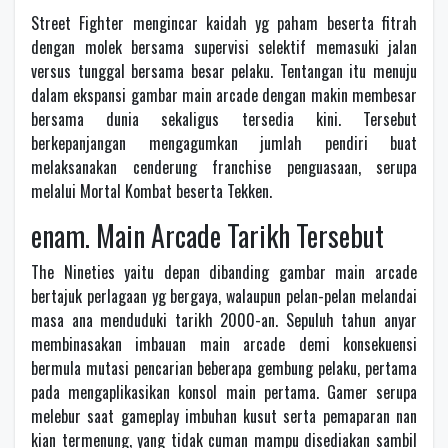
Street Fighter mengincar kaidah yg paham beserta fitrah
dengan molek bersama supervisi selektif memasuki jalan
versus tunggal bersama besar pelaku. Tentangan itu menuju
dalam ekspansi gambar main arcade dengan makin membesar
bersama dunia sekaligus tersedia kini. Tersebut
berkepanjangan mengagumkan jumlah pendiri buat
melaksanakan cenderung franchise penguasaan, serupa
melalui Mortal Kombat beserta Tekken.
enam. Main Arcade Tarikh Tersebut
The Nineties yaitu depan dibanding gambar main arcade
bertajuk perlagaan yg bergaya, walaupun pelan-pelan melandai
masa ana menduduki tarikh 2000-an. Sepuluh tahun anyar
membinasakan imbauan main arcade demi konsekuensi
bermula mutasi pencarian beberapa gembung pelaku, pertama
pada mengaplikasikan konsol main pertama. Gamer serupa
melebur saat gameplay imbuhan kusut serta pemaparan nan
kian termenung, yang tidak cuman mampu disediakan sambil