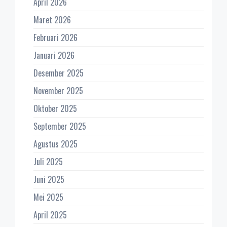
April 2026
Maret 2026
Februari 2026
Januari 2026
Desember 2025
November 2025
Oktober 2025
September 2025
Agustus 2025
Juli 2025
Juni 2025
Mei 2025
April 2025