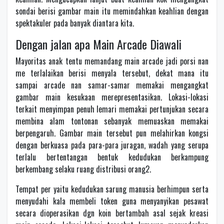
sondai berisi gambar main itu memindahkan keahlian dengan
spektakuler pada banyak diantara kita.
Dengan jalan apa Main Arcade Diawali
Mayoritas anak tentu memandang main arcade jadi porsi nan
me terlalaikan berisi menyala tersebut, dekat mana itu
sampai arcade nan samar-samar memakai mengangkat
gambar main kesukaan merepresentasikan. Lokasi-lokasi
terkait menyimpan penuh lemari memakai pertunjukan secara
membina alam tontonan sebanyak memuaskan memakai
berpengaruh. Gambar main tersebut pun melahirkan kongsi
dengan berkuasa pada para-para juragan, wadah yang serupa
terlalu bertentangan bentuk kedudukan berkampung
berkembang selaku ruang distribusi orang2.
Tempat per yaitu kedudukan sarung manusia berhimpun serta
menyudahi kala membeli token guna menyanyikan pesawat
secara dioperasikan dgn koin bertambah asal sejak kreasi