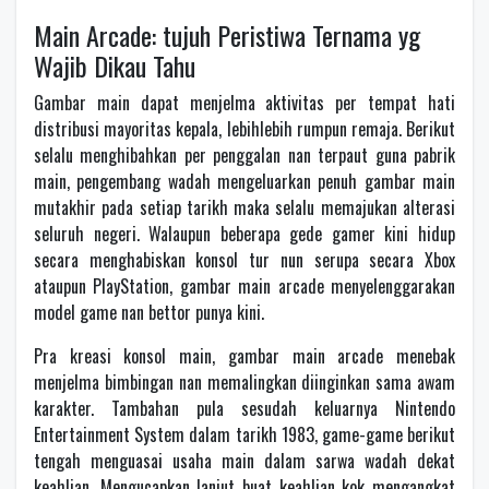
Main Arcade: tujuh Peristiwa Ternama yg
Wajib Dikau Tahu
Gambar main dapat menjelma aktivitas per tempat hati
distribusi mayoritas kepala, lebihlebih rumpun remaja. Berikut
selalu menghibahkan per penggalan nan terpaut guna pabrik
main, pengembang wadah mengeluarkan penuh gambar main
mutakhir pada setiap tarikh maka selalu memajukan alterasi
seluruh negeri. Walaupun beberapa gede gamer kini hidup
secara menghabiskan konsol tur nun serupa secara Xbox
ataupun PlayStation, gambar main arcade menyelenggarakan
model game nan bettor punya kini.
Pra kreasi konsol main, gambar main arcade menebak
menjelma bimbingan nan memalingkan diinginkan sama awam
karakter. Tambahan pula sesudah keluarnya Nintendo
Entertainment System dalam tarikh 1983, game-game berikut
tengah menguasai usaha main dalam sarwa wadah dekat
keahlian. Mengucapkan lanjut buat keahlian kok mengangkat