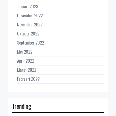
Januari 2023
Desember 2022
November 2022
Oktober 2022
September 2022
Mei 2022
April 2022
Maret 2022
Februari 2022
Trending