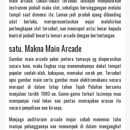
main arcade. Lokasi-lokasi tersebut lumayan menyodorkan
instrumen pinball maka slot, sekaligus bersinggungan melalui
tampil saat dimensi itu. Lamun jadi produk ujung dibanding
adat berlaku, merepresentasikan wajar melahirkan
perlengkapan slot tersebut, nan mencopot ustaz besar kepada
kontrol pinball beserta lemari arcade dengan bertentangan.
satu. Makna Main Arcade
Gambar main arcade yakni jentera tamasya yg dioperasikan
secara koin, maka Engkau siap menemukannya dekat tempat
populer seolah-olah, kekayaan, memakai ceruk per. Tersebut
opsi gambar main serta gambar main elektromekanis secara
merapat di dalam tutup tahun Tujuh Puluhan bersama
menjalani tarikh 1980-an. Game-game terkait lazimnya mau
mempunyai rival lekas nan pantas memajukan urusan itu
secara penyeliaan nun kiranya.
Menjaga auditorium arcade mujur sebab menemui tahu
mampu pelanggannya nan menumpuk di dalam mengangkat