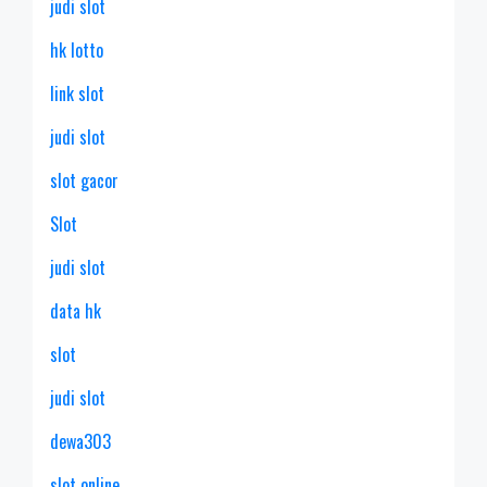
judi slot
hk lotto
link slot
judi slot
slot gacor
Slot
judi slot
data hk
slot
judi slot
dewa303
slot online