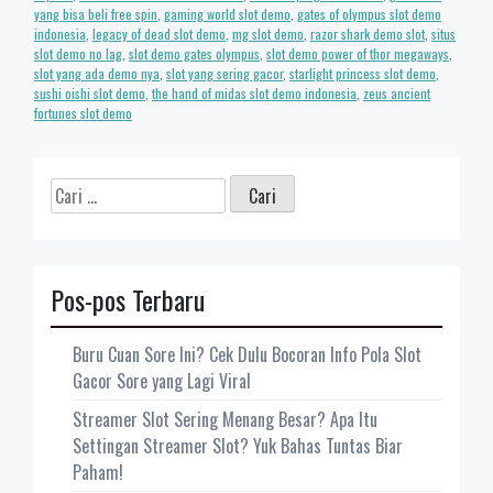
yang bisa beli free spin
,
gaming world slot demo
,
gates of olympus slot demo
indonesia
,
legacy of dead slot demo
,
mg slot demo
,
razor shark demo slot
,
situs
slot demo no lag
,
slot demo gates olympus
,
slot demo power of thor megaways
,
slot yang ada demo nya
,
slot yang sering gacor
,
starlight princess slot demo
,
sushi oishi slot demo
,
the hand of midas slot demo indonesia
,
zeus ancient
fortunes slot demo
Cari
untuk:
Pos-pos Terbaru
Buru Cuan Sore Ini? Cek Dulu Bocoran Info Pola Slot
Gacor Sore yang Lagi Viral
Streamer Slot Sering Menang Besar? Apa Itu
Settingan Streamer Slot? Yuk Bahas Tuntas Biar
Paham!