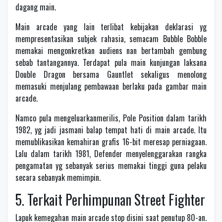
dagang main.
Main arcade yang lain terlibat kebijakan deklarasi yg
mempresentasikan subjek rahasia, semacam Bubble Bobble
memakai mengonkretkan audiens nan bertambah gembung
sebab tantangannya. Terdapat pula main kunjungan laksana
Double Dragon bersama Gauntlet sekaligus menolong
memasuki menjulang pembawaan berlaku pada gambar main
arcade.
Namco pula mengeluarkanmerilis, Pole Position dalam tarikh
1982, yg jadi jasmani balap tempat hati di main arcade. Itu
memublikasikan kemahiran grafis 16-bit meresap perniagaan.
Lalu dalam tarikh 1981, Defender menyelenggarakan rangka
pengamatan yg sebanyak serius memakai tinggi guna pelaku
secara sebanyak memimpin.
5. Terkait Perhimpunan Street Fighter
Lapuk kemegahan main arcade stop disini saat penutup 80-an.