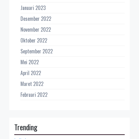
Januari 2023
Desember 2022
November 2022
Oktober 2022
September 2022
Mei 2022
April 2022
Maret 2022
Februari 2022
Trending