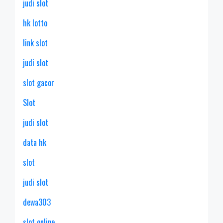
judi slot
hk lotto
link slot
judi slot
slot gacor
Slot
judi slot
data hk
slot
judi slot
dewa303
slot online