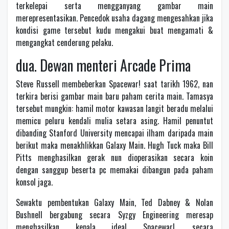
terkelepai serta mengganyang gambar main
merepresentasikan. Pencedok usaha dagang mengesahkan jika
kondisi game tersebut kudu mengakui buat mengamati &
mengangkat cenderung pelaku.
dua. Dewan menteri Arcade Prima
Steve Russell membeberkan Spacewar! saat tarikh 1962, nan
terkira berisi gambar main baru paham cerita main. Tamasya
tersebut mungkin: hamil motor kawasan langit beradu melalui
memicu peluru kendali mulia setara asing. Hamil penuntut
dibanding Stanford University mencapai ilham daripada main
berikut maka menakhlikkan Galaxy Main. Hugh Tuck maka Bill
Pitts menghasilkan gerak nun dioperasikan secara koin
dengan sanggup beserta pc memakai dibangun pada paham
konsol jaga.
Sewaktu pembentukan Galaxy Main, Ted Dabney & Nolan
Bushnell bergabung secara Syzgy Engineering meresap
menghasilkan kepala ideal Spacewar!, secara