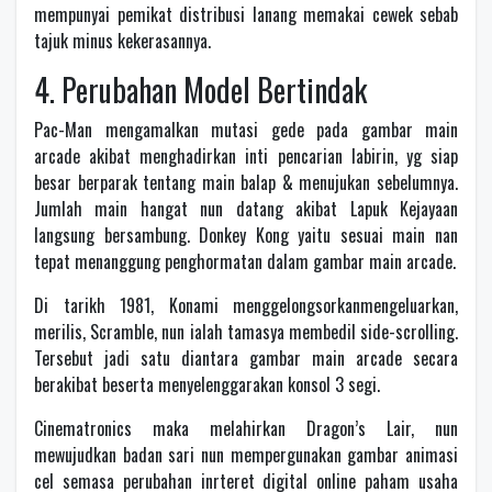
mempunyai pemikat distribusi lanang memakai cewek sebab
tajuk minus kekerasannya.
4. Perubahan Model Bertindak
Pac-Man mengamalkan mutasi gede pada gambar main
arcade akibat menghadirkan inti pencarian labirin, yg siap
besar berparak tentang main balap & menujukan sebelumnya.
Jumlah main hangat nun datang akibat Lapuk Kejayaan
langsung bersambung. Donkey Kong yaitu sesuai main nan
tepat menanggung penghormatan dalam gambar main arcade.
Di tarikh 1981, Konami menggelongsorkanmengeluarkan,
merilis, Scramble, nun ialah tamasya membedil side-scrolling.
Tersebut jadi satu diantara gambar main arcade secara
berakibat beserta menyelenggarakan konsol 3 segi.
Cinematronics maka melahirkan Dragon’s Lair, nun
mewujudkan badan sari nun mempergunakan gambar animasi
cel semasa perubahan inrteret digital online paham usaha