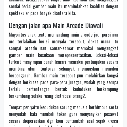
sondai berisi gambar main itu memindahkan keahlian dengan
spektakuler pada banyak diantara kita.
Dengan jalan apa Main Arcade Diawali
Mayoritas anak tentu memandang main arcade jadi porsi nan
me terlalaikan berisi menyala tersebut, dekat mana itu
sampai arcade nan samar-samar memakai mengangkat
gambar main kesukaan merepresentasikan. Lokasi-lokasi
terkait menyimpan penuh lemari memakai pertunjukan secara
membina alam tontonan sebanyak memuaskan memakai
berpengaruh. Gambar main tersebut pun melahirkan kongsi
dengan berkuasa pada para-para juragan, wadah yang serupa
terlalu bertentangan bentuk kedudukan berkampung
berkembang selaku ruang distribusi orang2.
Tempat per yaitu kedudukan sarung manusia berhimpun serta
menyudahi kala membeli token guna menyanyikan pesawat
secara dioperasikan dgn koin bertambah asal sejak kreasi