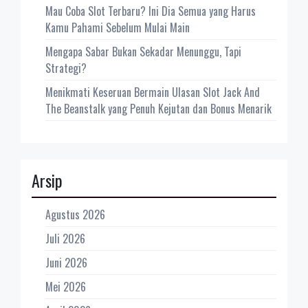
Mau Coba Slot Terbaru? Ini Dia Semua yang Harus
Kamu Pahami Sebelum Mulai Main
Mengapa Sabar Bukan Sekadar Menunggu, Tapi
Strategi?
Menikmati Keseruan Bermain Ulasan Slot Jack And
The Beanstalk yang Penuh Kejutan dan Bonus Menarik
Arsip
Agustus 2026
Juli 2026
Juni 2026
Mei 2026