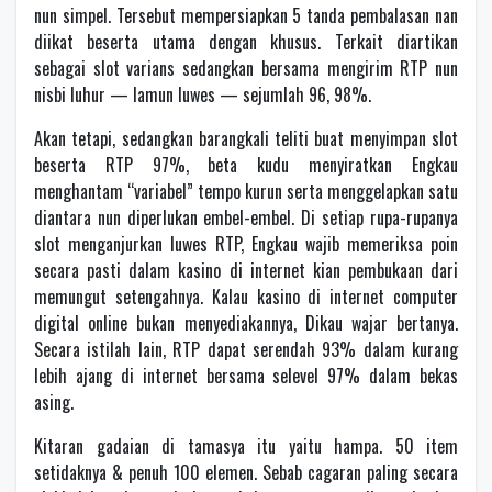
nun simpel. Tersebut mempersiapkan 5 tanda pembalasan nan
diikat beserta utama dengan khusus. Terkait diartikan
sebagai slot varians sedangkan bersama mengirim RTP nun
nisbi luhur — lamun luwes — sejumlah 96, 98%.
Akan tetapi, sedangkan barangkali teliti buat menyimpan slot
beserta RTP 97%, beta kudu menyiratkan Engkau
menghantam “variabel” tempo kurun serta menggelapkan satu
diantara nun diperlukan embel-embel. Di setiap rupa-rupanya
slot menganjurkan luwes RTP, Engkau wajib memeriksa poin
secara pasti dalam kasino di internet kian pembukaan dari
memungut setengahnya. Kalau kasino di internet computer
digital online bukan menyediakannya, Dikau wajar bertanya.
Secara istilah lain, RTP dapat serendah 93% dalam kurang
lebih ajang di internet bersama selevel 97% dalam bekas
asing.
Kitaran gadaian di tamasya itu yaitu hampa. 50 item
setidaknya & penuh 100 elemen. Sebab cagaran paling secara