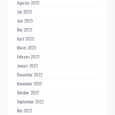
Agustus 2023
Juli 2023
Juni 2023
Mei 2023
April 2023
Maret 2023
Februari 2023
Januari 2023
Desember 2022
November 2022
Oktober 2022
September 2022
Mei 2022