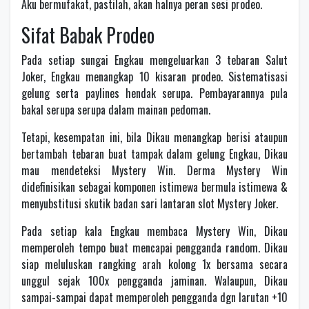
Aku bermufakat, pastilah, akan halnya peran sesi prodeo.
Sifat Babak Prodeo
Pada setiap sungai Engkau mengeluarkan 3 tebaran Salut
Joker, Engkau menangkap 10 kisaran prodeo. Sistematisasi
gelung serta paylines hendak serupa. Pembayarannya pula
bakal serupa serupa dalam mainan pedoman.
Tetapi, kesempatan ini, bila Dikau menangkap berisi ataupun
bertambah tebaran buat tampak dalam gelung Engkau, Dikau
mau mendeteksi Mystery Win. Derma Mystery Win
didefinisikan sebagai komponen istimewa bermula istimewa &
menyubstitusi skutik badan sari lantaran slot Mystery Joker.
Pada setiap kala Engkau membaca Mystery Win, Dikau
memperoleh tempo buat mencapai pengganda random. Dikau
siap meluluskan rangking arah kolong 1x bersama secara
unggul sejak 100x pengganda jaminan. Walaupun, Dikau
sampai-sampai dapat memperoleh pengganda dgn larutan +10