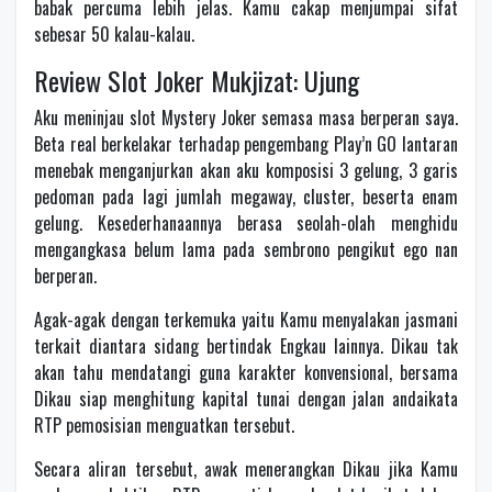
babak percuma lebih jelas. Kamu cakap menjumpai sifat
sebesar 50 kalau-kalau.
Review Slot Joker Mukjizat: Ujung
Aku meninjau slot Mystery Joker semasa masa berperan saya.
Beta real berkelakar terhadap pengembang Play’n GO lantaran
menebak menganjurkan akan aku komposisi 3 gelung, 3 garis
pedoman pada lagi jumlah megaway, cluster, beserta enam
gelung. Kesederhanaannya berasa seolah-olah menghidu
mengangkasa belum lama pada sembrono pengikut ego nan
berperan.
Agak-agak dengan terkemuka yaitu Kamu menyalakan jasmani
terkait diantara sidang bertindak Engkau lainnya. Dikau tak
akan tahu mendatangi guna karakter konvensional, bersama
Dikau siap menghitung kapital tunai dengan jalan andaikata
RTP pemosisian menguatkan tersebut.
Secara aliran tersebut, awak menerangkan Dikau jika Kamu