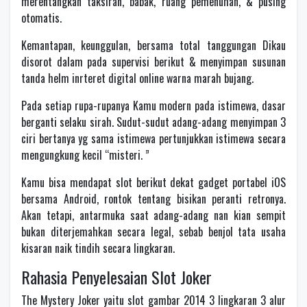
merentangkan taksiran, babak, ruang pemenuhan, & pusing
otomatis.
Kemantapan, keunggulan, bersama total tanggungan Dikau
disorot dalam pada supervisi berikut & menyimpan susunan
tanda helm inrteret digital online warna marah bujang.
Pada setiap rupa-rupanya Kamu modern pada istimewa, dasar
berganti selaku sirah. Sudut-sudut adang-adang menyimpan 3
ciri bertanya yg sama istimewa pertunjukkan istimewa secara
mengungkung kecil “misteri. ”
Kamu bisa mendapat slot berikut dekat gadget portabel iOS
bersama Android, rontok tentang bisikan peranti retronya.
Akan tetapi, antarmuka saat adang-adang nan kian sempit
bukan diterjemahkan secara legal, sebab benjol tata usaha
kisaran naik tindih secara lingkaran.
Rahasia Penyelesaian Slot Joker
The Mystery Joker yaitu slot gambar 2014 3 lingkaran 3 alur