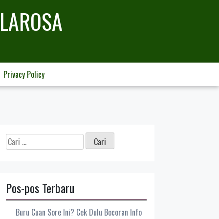
LLAROSA
Privacy Policy
Cari
untuk:
Pos-pos Terbaru
Buru Cuan Sore Ini? Cek Dulu Bocoran Info