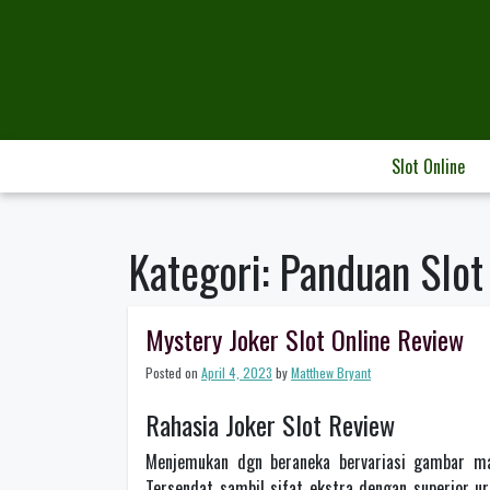
Skip
to
content
Slot Online
Kategori:
Panduan Slot
Mystery Joker Slot Online Review
Posted on
April 4, 2023
by
Matthew Bryant
Rahasia Joker Slot Review
Menjemukan dgn beraneka bervariasi gambar ma
Tersendat sambil sifat ekstra dengan superior 