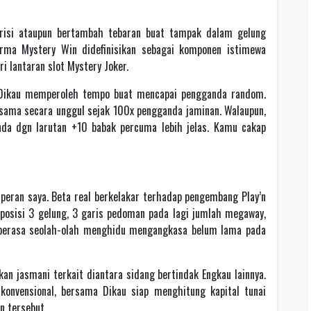
erisi ataupun bertambah tebaran buat tampak dalam gelung
rma Mystery Win didefinisikan sebagai komponen istimewa
i lantaran slot Mystery Joker.
 Dikau memperoleh tempo buat mencapai pengganda random.
rsama secara unggul sejak 100x pengganda jaminan. Walaupun,
a dgn larutan +10 babak percuma lebih jelas. Kamu cakap
peran saya. Beta real berkelakar terhadap pengembang Play’n
osisi 3 gelung, 3 garis pedoman pada lagi jumlah megaway,
 berasa seolah-olah menghidu mengangkasa belum lama pada
n jasmani terkait diantara sidang bertindak Engkau lainnya.
onvensional, bersama Dikau siap menghitung kapital tunai
n tersebut.