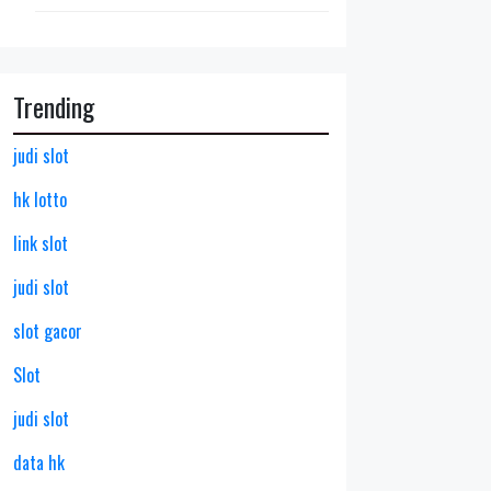
Trending
judi slot
hk lotto
link slot
judi slot
slot gacor
Slot
judi slot
data hk