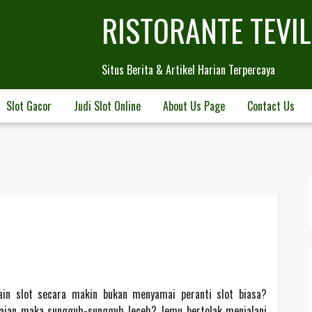
RISTORANTE TEVI
Situs Berita & Artikel Harian Terpercaya
Slot Gacor
Judi Slot Online
About Us Page
Contact Us
in slot secara makin bukan menyamai peranti slot biasa?
uraian maka sungguh-sungguh leceh? Jemu bertolak menjalani