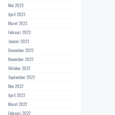
Mei 2023
April 2023
Maret 2023
Februari 2023
Januari 2023
Desember 2022
November 2022
Oktober 2022
September 2022
Mei 2022
April 2022
Maret 2022
Februari 2022