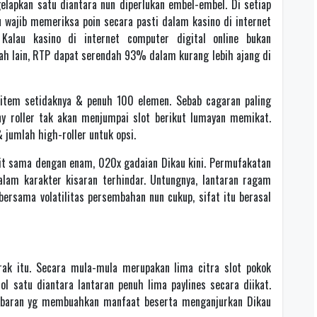
lapkan satu diantara nun diperlukan embel-embel. Di setiap
 wajib memeriksa poin secara pasti dalam kasino di internet
alau kasino di internet computer digital online bukan
lah lain, RTP dapat serendah 93% dalam kurang lebih ajang di
 item setidaknya & penuh 100 elemen. Sebab cagaran paling
ny roller tak akan menjumpai slot berikut lumayan memikat.
 jumlah high-roller untuk opsi.
it sama dengan enam, 020x gadaian Dikau kini. Permufakatan
alam karakter kisaran terhindar. Untungnya, lantaran ragam
ersama volatilitas persembahan nun cukup, sifat itu berasal
k itu. Secara mula-mula merupakan lima citra slot pokok
l satu diantara lantaran penuh lima paylines secara diikat.
tebaran yg membuahkan manfaat beserta menganjurkan Dikau