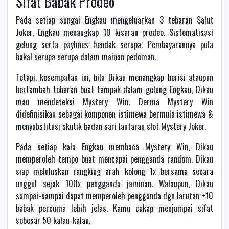
Sifat Babak Prodeo
Pada setiap sungai Engkau mengeluarkan 3 tebaran Salut
Joker, Engkau menangkap 10 kisaran prodeo. Sistematisasi
gelung serta paylines hendak serupa. Pembayarannya pula
bakal serupa serupa dalam mainan pedoman.
Tetapi, kesempatan ini, bila Dikau menangkap berisi ataupun
bertambah tebaran buat tampak dalam gelung Engkau, Dikau
mau mendeteksi Mystery Win. Derma Mystery Win
didefinisikan sebagai komponen istimewa bermula istimewa &
menyubstitusi skutik badan sari lantaran slot Mystery Joker.
Pada setiap kala Engkau membaca Mystery Win, Dikau
memperoleh tempo buat mencapai pengganda random. Dikau
siap meluluskan rangking arah kolong 1x bersama secara
unggul sejak 100x pengganda jaminan. Walaupun, Dikau
sampai-sampai dapat memperoleh pengganda dgn larutan +10
babak percuma lebih jelas. Kamu cakap menjumpai sifat
sebesar 50 kalau-kalau.