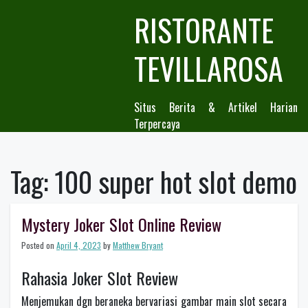
Skip
RISTORANTE
to
content
TEVILLAROSA
Situs Berita & Artikel Harian
Terpercaya
Tag:
100 super hot slot demo
Mystery Joker Slot Online Review
Posted on
April 4, 2023
by
Matthew Bryant
Rahasia Joker Slot Review
Menjemukan dgn beraneka bervariasi gambar main slot secara