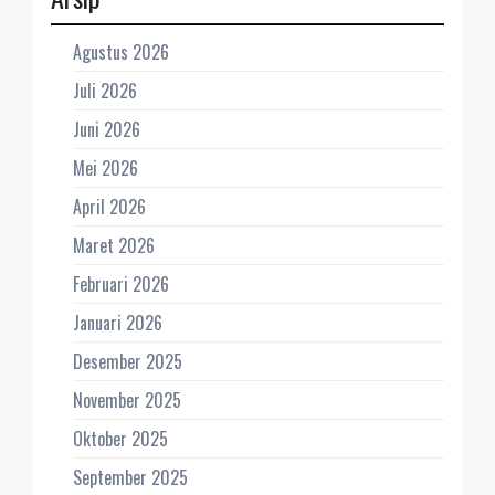
Agustus 2026
Juli 2026
Juni 2026
Mei 2026
April 2026
Maret 2026
Februari 2026
Januari 2026
Desember 2025
November 2025
Oktober 2025
September 2025