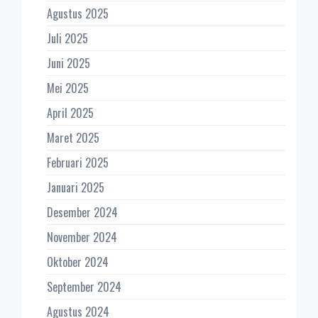
Agustus 2025
Juli 2025
Juni 2025
Mei 2025
April 2025
Maret 2025
Februari 2025
Januari 2025
Desember 2024
November 2024
Oktober 2024
September 2024
Agustus 2024