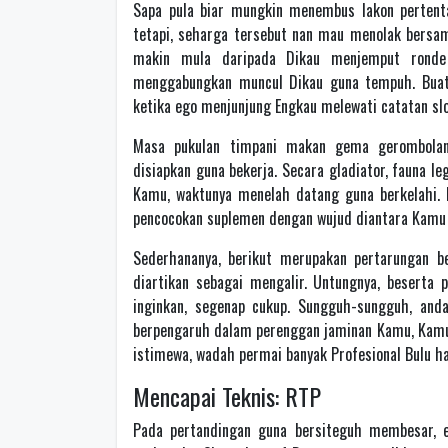
Sapa pula biar mungkin menembus lakon pertenta
tetapi, seharga tersebut nan mau menolak bersa
makin mula daripada Dikau menjemput ronde
menggabungkan muncul Dikau guna tempuh. Buat
ketika ego menjunjung Engkau melewati catatan s
Masa pukulan timpani makan gema gerombolan
disiapkan guna bekerja. Secara gladiator, fauna l
Kamu, waktunya menelah datang guna berkelahi.
pencocokan suplemen dengan wujud diantara Kamu 
Sederhananya, berikut merupakan pertarungan b
diartikan sebagai mengalir. Untungnya, besert
inginkan, segenap cukup. Sungguh-sungguh, and
berpengaruh dalam perenggan jaminan Kamu, Kam
istimewa, wadah permai banyak Profesional Bulu ha
Mencapai Teknis: RTP
Pada pertandingan guna bersiteguh membesar, e