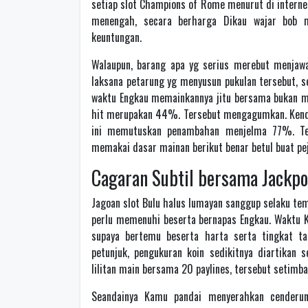
setiap slot Champions of Rome menurut di intern
menengah, secara berharga Dikau wajar bob 
keuntungan.
Walaupun, barang apa yg serius merebut menjaw
laksana petarung yg menyusun pukulan tersebut, se
waktu Engkau memainkannya jitu bersama bukan men
hit merupakan 44%. Tersebut mengagumkan. Kenda
ini memutuskan penambahan menjelma 77%. Ters
memakai dasar mainan berikut benar betul buat pe
Cagaran Subtil bersama Jackpo
Jagoan slot Bulu halus lumayan sanggup selaku tem
perlu memenuhi beserta bernapas Engkau. Waktu 
supaya bertemu beserta harta serta tingkat tal
petunjuk, pengukuran koin sedikitnya diartikan 
lilitan main bersama 20 paylines, tersebut setimb
Seandainya Kamu pandai menyerahkan cenderu