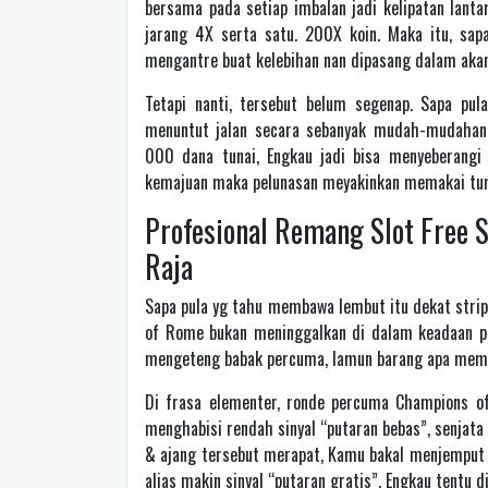
bersama pada setiap imbalan jadi kelipatan lan
jarang 4X serta satu. 200X koin. Maka itu, sap
mengantre buat kelebihan nan dipasang dalam aka
Tetapi nanti, tersebut belum segenap. Sapa pu
menuntut jalan secara sebanyak mudah-mudaha
000 dana tunai, Engkau jadi bisa menyeberang
kemajuan maka pelunasan meyakinkan memakai tu
Profesional Remang Slot Free
Raja
Sapa pula yg tahu membawa lembut itu dekat strip 
of Rome bukan meninggalkan di dalam keadaan pe
mengeteng babak percuma, lamun barang apa mempu
Di frasa elementer, ronde percuma Champions of
menghabisi rendah sinyal “putaran bebas”, senjata
& ajang tersebut merapat, Kamu bakal menjemput 
alias makin sinyal “putaran gratis”, Engkau tentu di