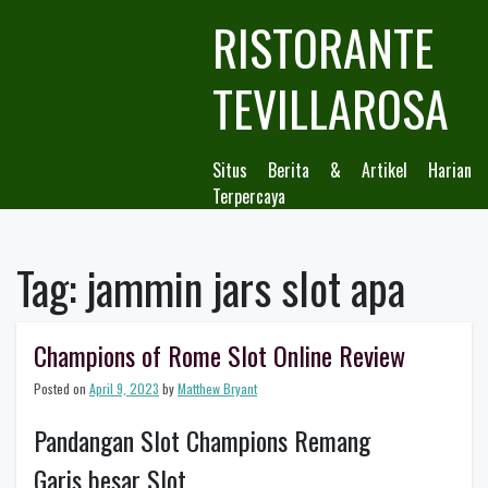
Skip
RISTORANTE
to
content
TEVILLAROSA
Situs Berita & Artikel Harian
Terpercaya
Tag:
jammin jars slot apa
Champions of Rome Slot Online Review
Posted on
April 9, 2023
by
Matthew Bryant
Pandangan Slot Champions Remang
Garis besar Slot