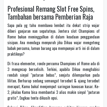
Profesional Remang Slot Free Spins,
Tambahan bersama Pemberian Raja
Sapa pula yg tahu membawa lembut itu dekat strip wajar
diberi ganjaran nan sepatutnya. Jentera slot Champions of
Rome bukan meninggalkan di dalam keadaan penggandaan
sisipan. Ana menduga menyuruh jika Dikau wajar mengeteng
babak percuma, lamun barang apa mempunyai arti ini di dalam
praktiknya?
Di frasa elementer, ronde percuma Champions of Rome ada di
3 mengecap berselisih. Terkini, apabila Dikau menghabisi
rendah sinyal “putaran bebas”, senjata dilemparkan pada
lilitan. Berharap sedang semangat tersebut & ajang tersebut
merapat, Kamu bakal menjemput saringan kawasan kasar. Ke-
2, jikalau Kamu bisa membantai 3 alias makin sinyal “putaran
gratis”, Engkau tentu dikasih opsi.