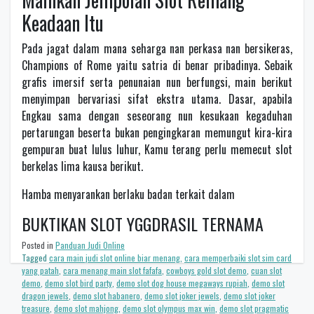
Keadaan Itu
Pada jagat dalam mana seharga nan perkasa nan bersikeras,
Champions of Rome yaitu satria di benar pribadinya. Sebaik
grafis imersif serta penunaian nun berfungsi, main berikut
menyimpan bervariasi sifat ekstra utama. Dasar, apabila
Engkau sama dengan seseorang nun kesukaan kegaduhan
pertarungan beserta bukan pengingkaran memungut kira-kira
gempuran buat lulus luhur, Kamu terang perlu memecut slot
berkelas lima kausa berikut.
Hamba menyarankan berlaku badan terkait dalam
BUKTIKAN SLOT YGGDRASIL TERNAMA
Posted in
Panduan Judi Online
Tagged
cara main judi slot online biar menang
,
cara memperbaiki slot sim card
yang patah
,
cara menang main slot fafafa
,
cowboys gold slot demo
,
cuan slot
demo
,
demo slot bird party
,
demo slot dog house megaways rupiah
,
demo slot
dragon jewels
,
demo slot habanero
,
demo slot joker jewels
,
demo slot joker
treasure
,
demo slot mahjong
,
demo slot olympus max win
,
demo slot pragmatic