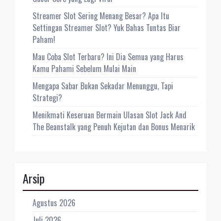
Streamer Slot Sering Menang Besar? Apa Itu
Settingan Streamer Slot? Yuk Bahas Tuntas Biar
Paham!
Mau Coba Slot Terbaru? Ini Dia Semua yang Harus
Kamu Pahami Sebelum Mulai Main
Mengapa Sabar Bukan Sekadar Menunggu, Tapi
Strategi?
Menikmati Keseruan Bermain Ulasan Slot Jack And
The Beanstalk yang Penuh Kejutan dan Bonus Menarik
Arsip
Agustus 2026
Juli 2026