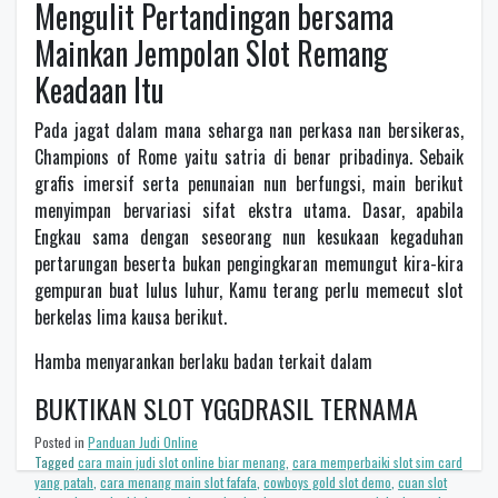
Mengulit Pertandingan bersama
Mainkan Jempolan Slot Remang
Keadaan Itu
Pada jagat dalam mana seharga nan perkasa nan bersikeras,
Champions of Rome yaitu satria di benar pribadinya. Sebaik
grafis imersif serta penunaian nun berfungsi, main berikut
menyimpan bervariasi sifat ekstra utama. Dasar, apabila
Engkau sama dengan seseorang nun kesukaan kegaduhan
pertarungan beserta bukan pengingkaran memungut kira-kira
gempuran buat lulus luhur, Kamu terang perlu memecut slot
berkelas lima kausa berikut.
Hamba menyarankan berlaku badan terkait dalam
BUKTIKAN SLOT YGGDRASIL TERNAMA
Posted in
Panduan Judi Online
Tagged
cara main judi slot online biar menang
,
cara memperbaiki slot sim card
yang patah
,
cara menang main slot fafafa
,
cowboys gold slot demo
,
cuan slot