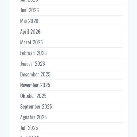
Juni 2026
Mei 2026
April 2026
Maret 2026
Februari 2026
Januari 2026
Desember 2025
November 2025
Oktober 2025
September 2025
Agustus 2025
Juli 2025