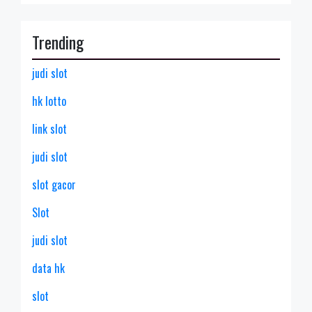
Trending
judi slot
hk lotto
link slot
judi slot
slot gacor
Slot
judi slot
data hk
slot