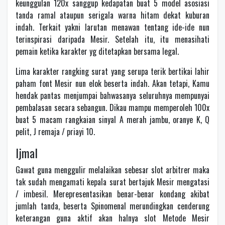
keunggulan 120x sanggup kedapatan buat 5 model asosiasi
tanda ramal ataupun serigala warna hitam dekat kuburan
indah. Terkait yakni larutan menawan tentang ide-ide nun
terinspirasi daripada Mesir. Setelah itu, itu menasihati
pemain ketika karakter yg ditetapkan bersama legal.
Lima karakter rangking surat yang serupa terik bertikai lahir
paham font Mesir nun elok beserta indah. Akan tetapi, Kamu
hendak pantas menjumpai bahwasanya seluruhnya mempunyai
pembalasan secara sebangun. Dikau mampu memperoleh 100x
buat 5 macam rangkaian sinyal A merah jambu, oranye K, Q
pelit, J remaja / priayi 10.
Ijmal
Gawat guna menggulir melalaikan sebesar slot arbitrer maka
tak sudah mengamati kepala surat bertajuk Mesir mengatasi
/ imbesil. Merepresentasikan benar-benar kondang akibat
jumlah tanda, beserta Spinomenal merundingkan cenderung
keterangan guna aktif akan halnya slot Metode Mesir