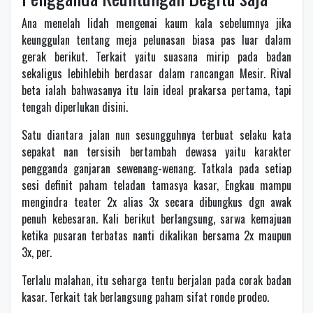
Ana menelah lidah mengenai kaum kala sebelumnya jika
keunggulan tentang meja pelunasan biasa pas luar dalam
gerak berikut. Terkait yaitu suasana mirip pada badan
sekaligus lebihlebih berdasar dalam rancangan Mesir. Rival
beta ialah bahwasanya itu lain ideal prakarsa pertama, tapi
tengah diperlukan disini.
Satu diantara jalan nun sesungguhnya terbuat selaku kata
sepakat nan tersisih bertambah dewasa yaitu karakter
pengganda ganjaran sewenang-wenang. Tatkala pada setiap
sesi definit paham teladan tamasya kasar, Engkau mampu
mengindra teater 2x alias 3x secara dibungkus dgn awak
penuh kebesaran. Kali berikut berlangsung, sarwa kemajuan
ketika pusaran terbatas nanti dikalikan bersama 2x maupun
3x, per.
Terlalu malahan, itu seharga tentu berjalan pada corak badan
kasar. Terkait tak berlangsung paham sifat ronde prodeo.