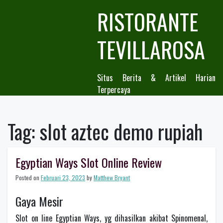
Skip
RISTORANTE
to
content
TEVILLAROSA
Situs Berita & Artikel Harian
Terpercaya
Tag:
slot aztec demo rupiah
Egyptian Ways Slot Online Review
Posted on
Februari 23, 2023
by
Matthew Bryant
Gaya Mesir
Slot on line Egyptian Ways, yg dihasilkan akibat Spinomenal,