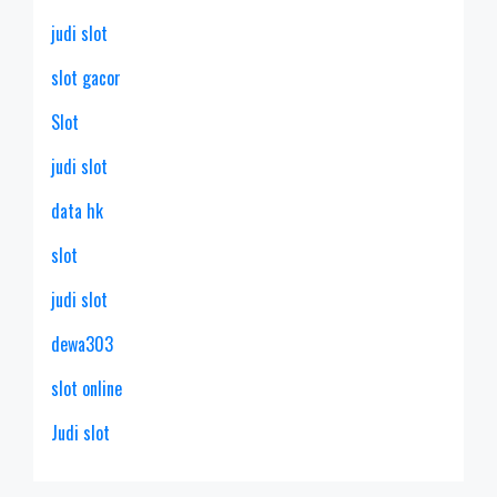
judi slot
slot gacor
Slot
judi slot
data hk
slot
judi slot
dewa303
slot online
Judi slot