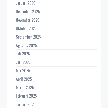
Januari 2026
Desember 2025
November 2025
Oktober 2025
September 2025
Agustus 2025
Juli 2025
Juni 2025
Mei 2025
April 2025
Maret 2025
Februari 2025
Januari 2025