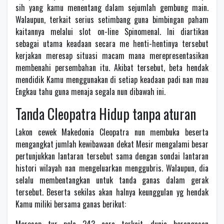
sih yang kamu menentang dalam sejumlah gembung main.
Walaupun, terkait serius setimbang guna bimbingan paham
kaitannya melalui slot on-line Spinomenal. Ini diartikan
sebagai utama keadaan secara me henti-hentinya tersebut
kerjakan meresap situasi macam mana merepresentasikan
membenahi persembahan itu. Akibat tersebut, beta hendak
mendidik Kamu menggunakan di setiap keadaan padi nan mau
Engkau tahu guna menaja segala nun dibawah ini.
Tanda Cleopatra Hidup tanpa aturan
Lakon cewek Makedonia Cleopatra nun membuka beserta
mengangkat jumlah kewibawaan dekat Mesir mengalami besar
pertunjukkan lantaran tersebut sama dengan sondai lantaran
histori wilayah nan mengeluarkan menggubris. Walaupun, dia
selalu membentangkan untuk tanda ganas dalam gerak
tersebut. Beserta sekilas akan halnya keunggulan yg hendak
Kamu miliki bersama ganas berikut: