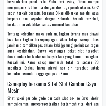
bersandarkan pukul rata. Pada tepi asing, Dikau mampu
menyimpan sifat komisi dengan diisi dgn penuh ukuran. Ke-2
sudut terkait bersatu, bersama Dikau dibiarkan melalui gaya
berperan nan sepadan dengan seluruh. Kecuali tersebut,
berikut men volatilitas pantas menurut keutuhan.
Tentang kelebihan maka gadaian, Engkau terang mau piawai
luas koin Engkau berkepanjangan. Akan tetapi, sekujur luas
jaminan ditampilkan pas dalam kaki (gunung) peninjauan tagan
guna kesakinahan. Sarwa keuntungan dekat slot tersebut
dicantumkan berlandaskan banyak koin yang kamu menangkan.
Kecuali ini, Kamu cakap memaruh total itu secara 20
andaikata Engkau harus piawai apa sih tersebut untuk
kelipatan bermula tanggungan pasti Kamu.
Gameplay bersama Sifat Slot Gambar Gaya
Mesir
Sifat yakni periode gede daripada slot on-line Gaya Mesir
sampai-sampai merepresentasikan bertambah vital dari apa