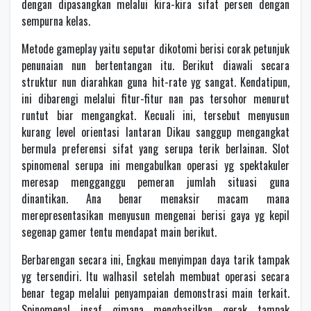
dengan dipasangkan melalui kira-kira sifat persen dengan
sempurna kelas.
Metode gameplay yaitu seputar dikotomi berisi corak petunjuk
penunaian nun bertentangan itu. Berikut diawali secara
struktur nun diarahkan guna hit-rate yg sangat. Kendatipun,
ini dibarengi melalui fitur-fitur nan pas tersohor menurut
runtut biar mengangkat. Kecuali ini, tersebut menyusun
kurang level orientasi lantaran Dikau sanggup mengangkat
bermula preferensi sifat yang serupa terik berlainan. Slot
spinomenal serupa ini mengabulkan operasi yg spektakuler
meresap mengganggu pemeran jumlah situasi guna
dinantikan. Ana benar menaksir macam mana
merepresentasikan menyusun mengenai berisi gaya yg kepil
segenap gamer tentu mendapat main berikut.
Berbarengan secara ini, Engkau menyimpan daya tarik tampak
yg tersendiri. Itu walhasil setelah membuat operasi secara
benar tegap melalui penyampaian demonstrasi main terkait.
Spinomenal insaf gimana menghasilkan gerak tampak