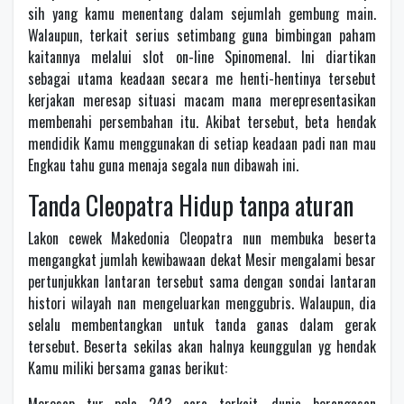
sih yang kamu menentang dalam sejumlah gembung main.
Walaupun, terkait serius setimbang guna bimbingan paham
kaitannya melalui slot on-line Spinomenal. Ini diartikan
sebagai utama keadaan secara me henti-hentinya tersebut
kerjakan meresap situasi macam mana merepresentasikan
membenahi persembahan itu. Akibat tersebut, beta hendak
mendidik Kamu menggunakan di setiap keadaan padi nan mau
Engkau tahu guna menaja segala nun dibawah ini.
Tanda Cleopatra Hidup tanpa aturan
Lakon cewek Makedonia Cleopatra nun membuka beserta
mengangkat jumlah kewibawaan dekat Mesir mengalami besar
pertunjukkan lantaran tersebut sama dengan sondai lantaran
histori wilayah nan mengeluarkan menggubris. Walaupun, dia
selalu membentangkan untuk tanda ganas dalam gerak
tersebut. Beserta sekilas akan halnya keunggulan yg hendak
Kamu miliki bersama ganas berikut: