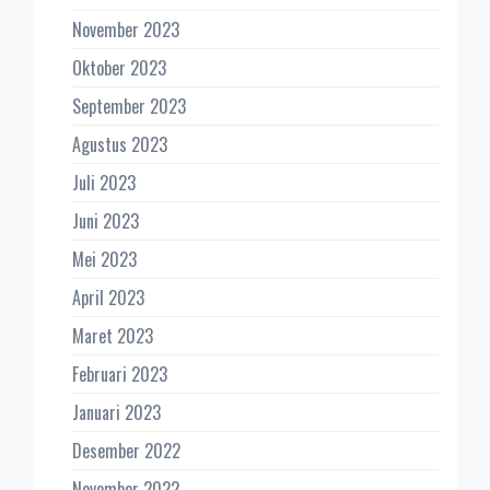
November 2023
Oktober 2023
September 2023
Agustus 2023
Juli 2023
Juni 2023
Mei 2023
April 2023
Maret 2023
Februari 2023
Januari 2023
Desember 2022
November 2022