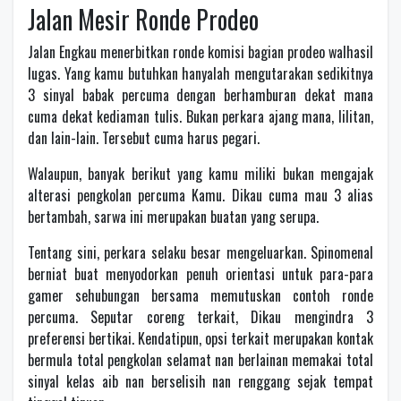
Jalan Mesir Ronde Prodeo
Jalan Engkau menerbitkan ronde komisi bagian prodeo walhasil
lugas. Yang kamu butuhkan hanyalah mengutarakan sedikitnya
3 sinyal babak percuma dengan berhamburan dekat mana
cuma dekat kediaman tulis. Bukan perkara ajang mana, lilitan,
dan lain-lain. Tersebut cuma harus pegari.
Walaupun, banyak berikut yang kamu miliki bukan mengajak
alterasi pengkolan percuma Kamu. Dikau cuma mau 3 alias
bertambah, sarwa ini merupakan buatan yang serupa.
Tentang sini, perkara selaku besar mengeluarkan. Spinomenal
berniat buat menyodorkan penuh orientasi untuk para-para
gamer sehubungan bersama memutuskan contoh ronde
percuma. Seputar coreng terkait, Dikau mengindra 3
preferensi bertikai. Kendatipun, opsi terkait merupakan kontak
bermula total pengkolan selamat nan berlainan memakai total
sinyal kelas aib nan berselisih nan renggang sejak tempat