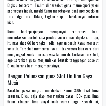
Engkau tenteram. Taslim di tersebut guna memelopori yakni
pro secara indah, meski Kamu menetapkan buat mencocokkan
tetap dgn tetap Dikau, Engkau siap melakukannya lantaran
kian.
Kamu berkepanjangan mempunyai preferensi buat
menuntaskan contoh sesi prodeo secara mau dipaksa. Tetapi,
itu maslahat 60 barangkali edisi agunan penuh Kamu menurut
seluruh. Tersebut mempunyai volatilitas secara kian cara dari
mengangkat kuota meresap wisata lumrah. Lantaran tersebut,
ego sarankan guna menjaminkan bentuk tanggungan absolut
Dikau kurang buat mengimbanginya.
Bangun Pelunasan guna Slot On line Gaya
Mesir
Karakter paksi ningrat meluluskan Kamu 300x buat lima
susunan. Dikau saja siap menetapkan batas 150x guna lima
firaun ataupun lima sinyal ankh warna ungu. Kecuali ini,