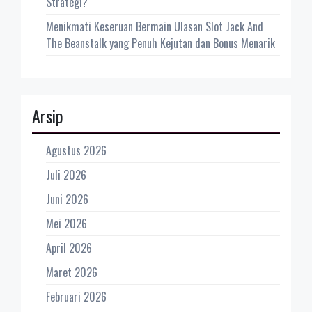
Strategi?
Menikmati Keseruan Bermain Ulasan Slot Jack And
The Beanstalk yang Penuh Kejutan dan Bonus Menarik
Arsip
Agustus 2026
Juli 2026
Juni 2026
Mei 2026
April 2026
Maret 2026
Februari 2026