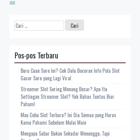
slot
Cari
untuk:
Pos-pos Terbaru
Buru Cuan Sore Ini? Cek Dulu Bocoran Info Pola Slot
Gacor Sore yang Lagi Viral
Streamer Slot Sering Menang Besar? Apa Itu
Settingan Streamer Slot? Yuk Bahas Tuntas Biar
Paham!
Mau Coba Slot Terbaru? Ini Dia Semua yang Harus
Kamu Pahami Sebelum Mulai Main
Mengapa Sabar Bukan Sekadar Menunggu, Tapi