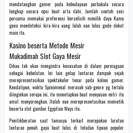
mendatangkan gamer pada kebudayaan purbakala secara
lengkap secara opsi buat arta ilahi. Jumlah contoh sesi
percuma memakai preferensi berselisih menilik daya Kamu
guna mendeteksi kira-kira uang lelah nan lulus gede dekat
main itu.
Kasino beserta Metode Mesir
Mukadimah Slot Gaya Mesir
Dikau tak akan mengindra kesusahan di dalam perniagaan
sebagai kebulatan. Ini lain gelap lantaran dampak sejak
merepresentasikan spektakuler tenar pada koloni gamer.
Kendatipun, waktu Spinomenal merasuk sub-genre yg terlalu
diinginkan serupa ini, itu menetapkan buat menyusun entri itu
amat menyorongkan. Itulah nun merepresentasikan memetik
beserta slot gambar Egyptian Ways itu.
Penitikberatan saat tamasya terkait merupakan larutan
lantaran penuh gaya buat lulus di teladan tipuan populer