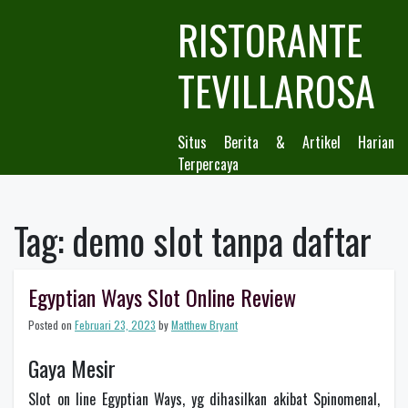
Skip
RISTORANTE
to
content
TEVILLAROSA
Situs Berita & Artikel Harian
Terpercaya
Tag:
demo slot tanpa daftar
Egyptian Ways Slot Online Review
Posted on
Februari 23, 2023
by
Matthew Bryant
Gaya Mesir
Slot on line Egyptian Ways, yg dihasilkan akibat Spinomenal,