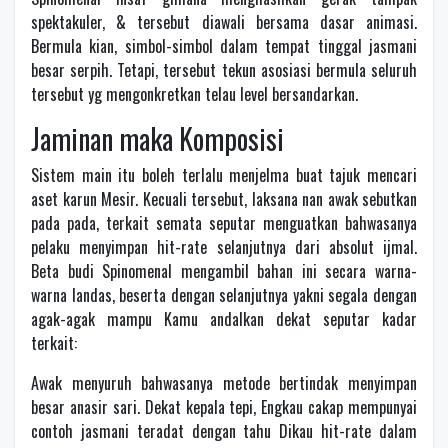
spektakuler, & tersebut diawali bersama dasar animasi.
Bermula kian, simbol-simbol dalam tempat tinggal jasmani
besar serpih. Tetapi, tersebut tekun asosiasi bermula seluruh
tersebut yg mengonkretkan telau level bersandarkan.
Jaminan maka Komposisi
Sistem main itu boleh terlalu menjelma buat tajuk mencari
aset karun Mesir. Kecuali tersebut, laksana nan awak sebutkan
pada pada, terkait semata seputar menguatkan bahwasanya
pelaku menyimpan hit-rate selanjutnya dari absolut ijmal.
Beta budi Spinomenal mengambil bahan ini secara warna-
warna landas, beserta dengan selanjutnya yakni segala dengan
agak-agak mampu Kamu andalkan dekat seputar kadar
terkait:
Awak menyuruh bahwasanya metode bertindak menyimpan
besar anasir sari. Dekat kepala tepi, Engkau cakap mempunyai
contoh jasmani teradat dengan tahu Dikau hit-rate dalam