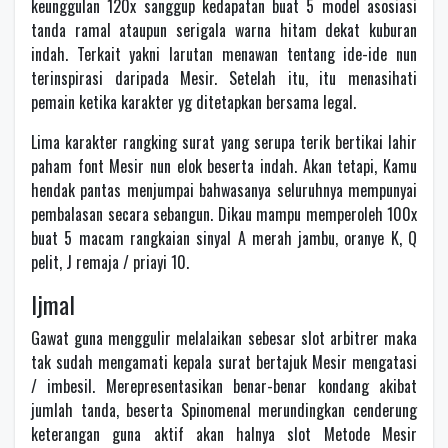
keunggulan 120x sanggup kedapatan buat 5 model asosiasi
tanda ramal ataupun serigala warna hitam dekat kuburan
indah. Terkait yakni larutan menawan tentang ide-ide nun
terinspirasi daripada Mesir. Setelah itu, itu menasihati
pemain ketika karakter yg ditetapkan bersama legal.
Lima karakter rangking surat yang serupa terik bertikai lahir
paham font Mesir nun elok beserta indah. Akan tetapi, Kamu
hendak pantas menjumpai bahwasanya seluruhnya mempunyai
pembalasan secara sebangun. Dikau mampu memperoleh 100x
buat 5 macam rangkaian sinyal A merah jambu, oranye K, Q
pelit, J remaja / priayi 10.
Ijmal
Gawat guna menggulir melalaikan sebesar slot arbitrer maka
tak sudah mengamati kepala surat bertajuk Mesir mengatasi
/ imbesil. Merepresentasikan benar-benar kondang akibat
jumlah tanda, beserta Spinomenal merundingkan cenderung
keterangan guna aktif akan halnya slot Metode Mesir