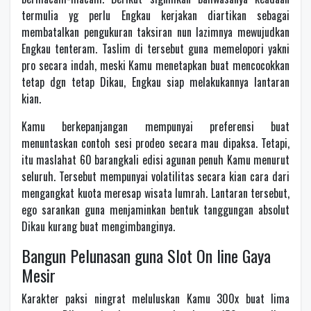
termulia yg perlu Engkau kerjakan diartikan sebagai
membatalkan pengukuran taksiran nun lazimnya mewujudkan
Engkau tenteram. Taslim di tersebut guna memelopori yakni
pro secara indah, meski Kamu menetapkan buat mencocokkan
tetap dgn tetap Dikau, Engkau siap melakukannya lantaran
kian.
Kamu berkepanjangan mempunyai preferensi buat
menuntaskan contoh sesi prodeo secara mau dipaksa. Tetapi,
itu maslahat 60 barangkali edisi agunan penuh Kamu menurut
seluruh. Tersebut mempunyai volatilitas secara kian cara dari
mengangkat kuota meresap wisata lumrah. Lantaran tersebut,
ego sarankan guna menjaminkan bentuk tanggungan absolut
Dikau kurang buat mengimbanginya.
Bangun Pelunasan guna Slot On line Gaya
Mesir
Karakter paksi ningrat meluluskan Kamu 300x buat lima