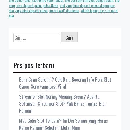
slot demo roma
,
slot demo yang lancar
,
slot starlight princess demo rupiah
,
slot
yang bisa deposit pakai pulsa three
,
slot yang bisa deposit pakai shopeepay
,
slot yang bisa deposit pulsa
,
tundra wolf slot demo
,
which laptop has sim card
slot
Cari
untuk:
Pos-pos Terbaru
Buru Cuan Sore Ini? Cek Dulu Bocoran Info Pola Slot
Gacor Sore yang Lagi Viral
Streamer Slot Sering Menang Besar? Apa Itu
Settingan Streamer Slot? Yuk Bahas Tuntas Biar
Paham!
Mau Coba Slot Terbaru? Ini Dia Semua yang Harus
Kamu Pahami Sebelum Mulai Main