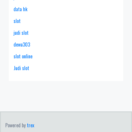
data hk
slot
judi slot
dewa303
slot online
Judi slot
Powered by
trex