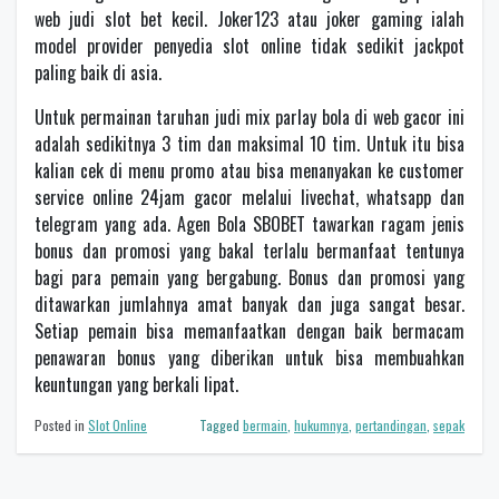
web judi slot bet kecil. Joker123 atau joker gaming ialah
model provider penyedia slot online tidak sedikit jackpot
paling baik di asia.
Untuk permainan taruhan judi mix parlay bola di web gacor ini
adalah sedikitnya 3 tim dan maksimal 10 tim. Untuk itu bisa
kalian cek di menu promo atau bisa menanyakan ke customer
service online 24jam gacor melalui livechat, whatsapp dan
telegram yang ada. Agen Bola SBOBET tawarkan ragam jenis
bonus dan promosi yang bakal terlalu bermanfaat tentunya
bagi para pemain yang bergabung. Bonus dan promosi yang
ditawarkan jumlahnya amat banyak dan juga sangat besar.
Setiap pemain bisa memanfaatkan dengan baik bermacam
penawaran bonus yang diberikan untuk bisa membuahkan
keuntungan yang berkali lipat.
Posted in
Slot Online
Tagged
bermain
,
hukumnya
,
pertandingan
,
sepak