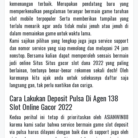
kemenangan terbaik. Merupakan pendatang baru yang
memperkenalkan pengalaman teranyar bermain game taruhan
slot mobile terpopuler Serta memberikan tampilan yang
terlalu menarik agar anda tidak mulai jenuh atau jenuh di
dalam memainkan game untuk waktu lama.
Kami sajikan pilihan yang lengkap juga juga service support
dan nomor service yang siap menolong dan melayani 24 jam
nonstop. Bersama kalian dapat memperoleh sensais bermain
judi online Situs Situs gacor slot dana 2022 yang paling
berlainan, tentunya benar-benar rekomen sekali dech! Oleh
karenanya kita ajak anda untuk selekasnya daftar saja
langsung gan, tak perlu nantikan dan curiga.
Cara Lakukan Deposit Pulsa Di Agen 138
Slot Online Gacor 2022
Kedua perihal ini tetap di prioritaskan oleh ASIANWIN88
karena kami sadar bahwa service bermain game slot deposit
via pulsa harus dilayani dengan baik dan di support juga oleh