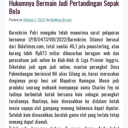
Hukumnya Bermain Judi Pertandingan Sepak
Bola
Posted on
Oktober 1, 2022
by
Matthew Bryant
Bareskrim Polri mengaku telah menerima surat pelaporan
bernomor LP/B/0473/VIII/2022/Bareskrim. Dilansir berasal
dari Bolatimes.com, total senilai 46,1 juta pounsterling, atau
kurang lebih Rp873 miliar dikucurkan beragam web dan
perusahaan judi online ke klub-klub di Liga Primier Inggris.
Diketahui jadi agen judi online, mantan perangkat Desa
Pakembangan berinisial NA alias Gilang ini, harus merasakan
dinginnya jeruji besi sel Mapolres Kuningan. Mesin judi
produksi seorang mekanik mempunyai nama Charles Fey ini
tadinya berbentuk kotak bersama koin sebagai perangkat
taruhannya. Nantinya, koin dimasukkan ke didalam kotak
mesin supaya slot gampang menang Indonesia dapat diputar.
Setelah koin dimasukkan, barulah game slot yang terlalu tetap
menang dapat diawali.