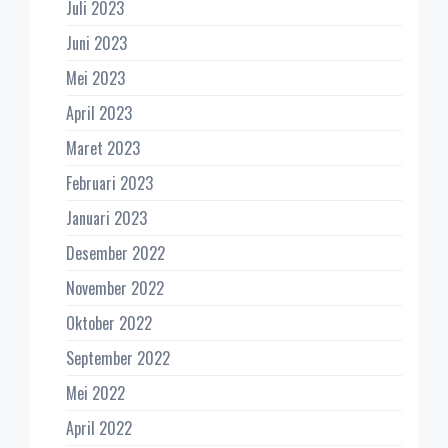
Juli 2023
Juni 2023
Mei 2023
April 2023
Maret 2023
Februari 2023
Januari 2023
Desember 2022
November 2022
Oktober 2022
September 2022
Mei 2022
April 2022