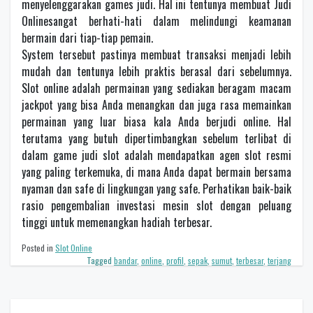
menyelenggarakan games judi. Hal ini tentunya membuat Judi
Onlinesangat berhati-hati dalam melindungi keamanan
bermain dari tiap-tiap pemain.
System tersebut pastinya membuat transaksi menjadi lebih
mudah dan tentunya lebih praktis berasal dari sebelumnya.
Slot online adalah permainan yang sediakan beragam macam
jackpot yang bisa Anda menangkan dan juga rasa memainkan
permainan yang luar biasa kala Anda berjudi online. Hal
terutama yang butuh dipertimbangkan sebelum terlibat di
dalam game judi slot adalah mendapatkan agen slot resmi
yang paling terkemuka, di mana Anda dapat bermain bersama
nyaman dan safe di lingkungan yang safe. Perhatikan baik-baik
rasio pengembalian investasi mesin slot dengan peluang
tinggi untuk memenangkan hadiah terbesar.
Posted in
Slot Online
Tagged
bandar
,
online
,
profil
,
sepak
,
sumut
,
terbesar
,
terjang