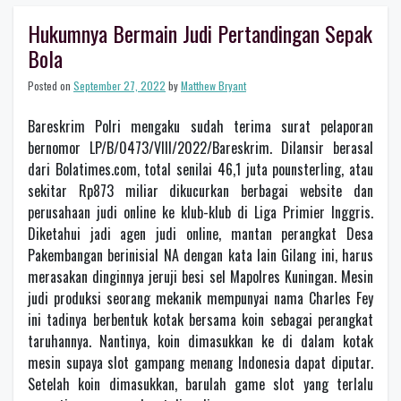
Hukumnya Bermain Judi Pertandingan Sepak
Bola
Posted on
September 27, 2022
by
Matthew Bryant
Bareskrim Polri mengaku sudah terima surat pelaporan
bernomor LP/B/0473/VIII/2022/Bareskrim. Dilansir berasal
dari Bolatimes.com, total senilai 46,1 juta pounsterling, atau
sekitar Rp873 miliar dikucurkan berbagai website dan
perusahaan judi online ke klub-klub di Liga Primier Inggris.
Diketahui jadi agen judi online, mantan perangkat Desa
Pakembangan berinisial NA dengan kata lain Gilang ini, harus
merasakan dinginnya jeruji besi sel Mapolres Kuningan. Mesin
judi produksi seorang mekanik mempunyai nama Charles Fey
ini tadinya berbentuk kotak bersama koin sebagai perangkat
taruhannya. Nantinya, koin dimasukkan ke di dalam kotak
mesin supaya slot gampang menang Indonesia dapat diputar.
Setelah koin dimasukkan, barulah game slot yang terlalu