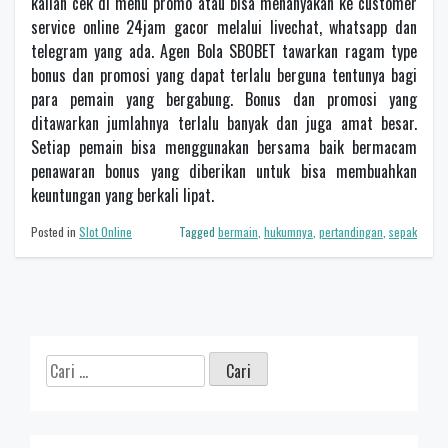
kalian cek di menu promo atau bisa menanyakan ke customer
service online 24jam gacor melalui livechat, whatsapp dan
telegram yang ada. Agen Bola SBOBET tawarkan ragam type
bonus dan promosi yang dapat terlalu berguna tentunya bagi
para pemain yang bergabung. Bonus dan promosi yang
ditawarkan jumlahnya terlalu banyak dan juga amat besar.
Setiap pemain bisa menggunakan bersama baik bermacam
penawaran bonus yang diberikan untuk bisa membuahkan
keuntungan yang berkali lipat.
Posted in
Slot Online
Tagged
bermain
,
hukumnya
,
pertandingan
,
sepak
Cari
untuk: