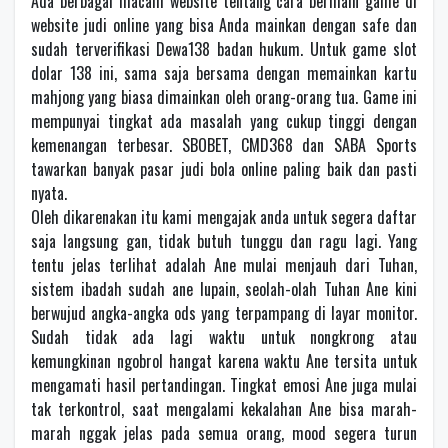
Ada berbagai macam website tentang cara bermain game di
website judi online yang bisa Anda mainkan dengan safe dan
sudah terverifikasi Dewa138 badan hukum. Untuk game slot
dolar 138 ini, sama saja bersama dengan memainkan kartu
mahjong yang biasa dimainkan oleh orang-orang tua. Game ini
mempunyai tingkat ada masalah yang cukup tinggi dengan
kemenangan terbesar. SBOBET, CMD368 dan SABA Sports
tawarkan banyak pasar judi bola online paling baik dan pasti
nyata.
Oleh dikarenakan itu kami mengajak anda untuk segera daftar
saja langsung gan, tidak butuh tunggu dan ragu lagi. Yang
tentu jelas terlihat adalah Ane mulai menjauh dari Tuhan,
sistem ibadah sudah ane lupain, seolah-olah Tuhan Ane kini
berwujud angka-angka ods yang terpampang di layar monitor.
Sudah tidak ada lagi waktu untuk nongkrong atau
kemungkinan ngobrol hangat karena waktu Ane tersita untuk
mengamati hasil pertandingan. Tingkat emosi Ane juga mulai
tak terkontrol, saat mengalami kekalahan Ane bisa marah-
marah nggak jelas pada semua orang, mood segera turun