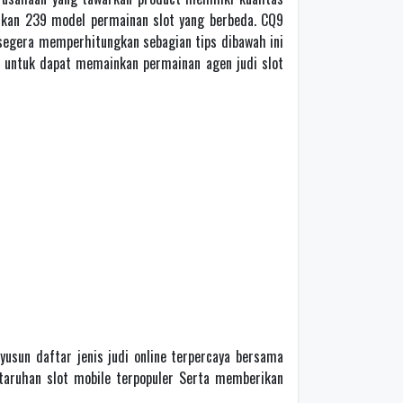
itkan 239 model permainan slot yang berbeda. CQ9
 segera memperhitungkan sebagian tips dibawah ini
 untuk dapat memainkan permainan agen judi slot
yusun daftar jenis judi online terpercaya bersama
aruhan slot mobile terpopuler Serta memberikan