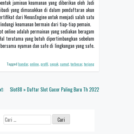
bentuk jaminan keamanan yang diberikan oleh Judi
pribadi yang dimasukkan di dalam pendaftaran akun
ertifikat dari NexusEngine untuk menjadi salah satu
indungi keamanan bermain dari tiap-tiap pemain.
lot online adalah permainan yang sediakan beragam
 Hal terutama yang butuh dipertimbangkan sebelum
 bersama nyaman dan safe di lingkungan yang safe.
Tagged
bandar
,
online
,
profil
,
sepak
,
sumut
,
terbesar
,
terjang
xt:
Slot88 » Daftar Slot Gacor Paling Baru Th 2022
Cari
untuk: