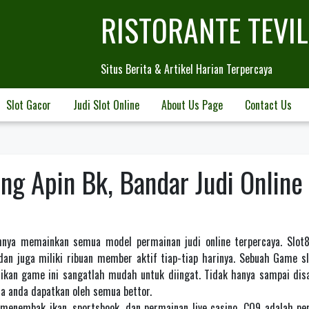
RISTORANTE TEVI
Situs Berita & Artikel Harian Terpercaya
Slot Gacor
Judi Slot Online
About Us Page
Contact Us
ang Apin Bk, Bandar Judi Onlin
nya memainkan semua model permainan judi online terpercaya. Slot8
an juga miliki ribuan member aktif tiap-tiap harinya. Sebuah Game s
adikan game ini sangatlah mudah untuk diingat. Tidak hanya sampai di
a anda dapatkan oleh semua bettor.
menembak ikan, sportsbook, dan permainan live casino. CQ9 adalah pe