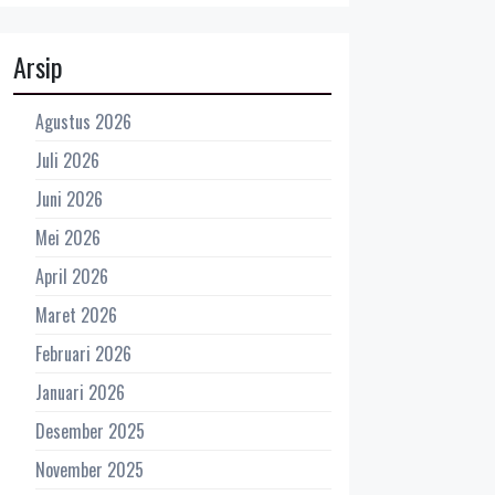
Arsip
Agustus 2026
Juli 2026
Juni 2026
Mei 2026
April 2026
Maret 2026
Februari 2026
Januari 2026
Desember 2025
November 2025