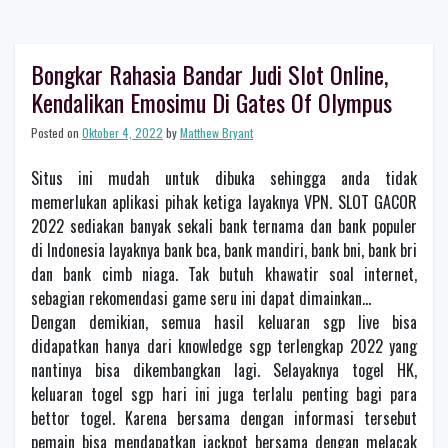
Bongkar Rahasia Bandar Judi Slot Online,
Kendalikan Emosimu Di Gates Of Olympus
Posted on
Oktober 4, 2022
by
Matthew Bryant
Situs ini mudah untuk dibuka sehingga anda tidak
memerlukan aplikasi pihak ketiga layaknya VPN. SLOT GACOR
2022 sediakan banyak sekali bank ternama dan bank populer
di Indonesia layaknya bank bca, bank mandiri, bank bni, bank bri
dan bank cimb niaga. Tak butuh khawatir soal internet,
sebagian rekomendasi game seru ini dapat dimainkan…
Dengan demikian, semua hasil keluaran sgp live bisa
didapatkan hanya dari knowledge sgp terlengkap 2022 yang
nantinya bisa dikembangkan lagi. Selayaknya togel HK,
keluaran togel sgp hari ini juga terlalu penting bagi para
bettor togel. Karena bersama dengan informasi tersebut
pemain bisa mendapatkan jackpot bersama dengan melacak