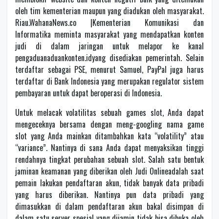
oleh tim kementerian maupun yang diadukan oleh masyarakat.
Riau.WahanaNews.co |Kementerian Komunikasi dan
Informatika meminta masyarakat yang mendapatkan konten
judi di dalam jaringan untuk melapor ke kanal
pengaduanaduankonten.idyang disediakan pemerintah. Selain
terdaftar sebagai PSE, menurut Samuel, PayPal juga harus
terdaftar di Bank Indonesia yang merupakan regulator sistem
pembayaran untuk dapat beroperasi di Indonesia.
Untuk melacak volatilitas sebuah games slot, Anda dapat
mengeceknya bersama dengan meng-googling nama game
slot yang Anda mainkan ditambahkan kata “volatility” atau
“variance”. Nantinya di sana Anda dapat menyaksikan tinggi
rendahnya tingkat perubahan sebuah slot. Salah satu bentuk
jaminan keamanan yang diberikan oleh Judi Onlineadalah saat
pemain lakukan pendaftaran akun, tidak banyak data pribadi
yang harus diberikan. Nantinya pun data pribadi yang
dimasukkan di dalam pendaftaran akun bakal disimpan di
dalam satu server spesial yang dijamin tidak bisa dibuka oleh