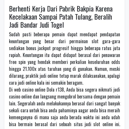
Berhenti Kerja Dari Pabrik Bakpia Karena
Kecelakaan Sampai Patah Tulang, Beralih
Jadi Bandar Judi Togel
Sudah pasti beberapa pemain dapat mendapat pendapatan
keuntungan yang besar dari permainan slot gara-gara
sediakan bonus jackpot progresif hingga beberapa ratus juta
rupiah. Keuntungan itu dapat didapat berasal dari penawaran
free spin yang hendak memberi perkalian keseluruhan odds
hingga 21.100x atas taruhan yang di gunakan. Namun, meski
dilarang, praktik judi online tetap marak dilaksanakan, apalagi
cara judi online kala ini semakin beragam.
Di web casino online Dola r138, Anda bisa segera nikmati judi
casino online dan langsung mengobrol bersama dengan pemain
lain. Segeralah anda melakukannya berasal dari sangat banyak
sekali cara untuk bisa anda pahaminya aagar anda bisa meraih
kemenganyna di mana saja anda berada waktu ini anda udah
bisa bermain berasal dari sebuah situs judi slot online ini.