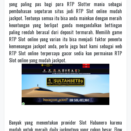
yang paling pas bagi para RTP Slotter mania sebagai
pembahasan seputaran situs judi RTP Slot online mudah
jackpot. Tentunya semua itu bisa anda mainkan dengan meraih
keuntungan yang berlipat ganda mengandalkan bettingan
paling rendah berasal dari deposit termurah. Memilih game
RTP Slot online yang varian itu bisa menjadi faktor penentu
kemenangan jackpot anda, perlu juga buat kami sebagai web
RTP Slot online terpercaya gacor sedia kan permainan RTP
Slot online yang mudah jackpot.
Banyak yang menentukan provider Slot Habanero karena
mudah untuk meraih daily jackpotnya yang cukup besar. Flow