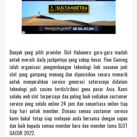
Banyak yang pilih provider Slot Habanero gara-gara mudah
untuk meraih daily jackpotnya yang cukup besar. Flow Gaming
ialah organisasi pengembangan teknologi link susunan judi
slot yang gampang menang dan diposisikan secara menarik
untuk menyerahkan service generasi seterusnya didalam
teknologi judi casino terdistribusi guna pasar Asia. Kami
selaku web slot terpercaya dan paling baik sediakan customer
service yang selalu online 24 jam dan senantiasa online tiap
tiap hari untuk member. Dimana semua costumer service
kami bakal tetap siap melayani anda bersama dengan sopan
dan baik kepada semua member baru dan member lama SLOT
GACOR 2022.