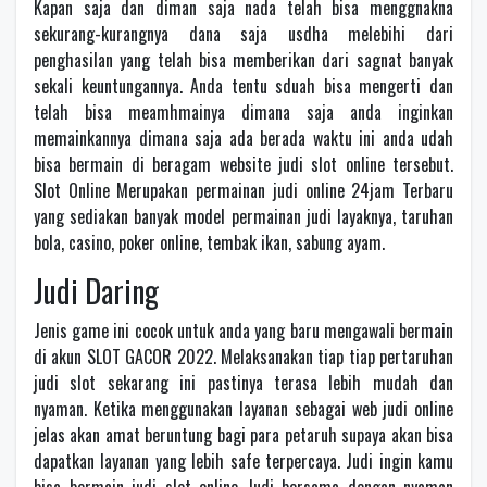
Kapan saja dan diman saja nada telah bisa menggnakna
sekurang-kurangnya dana saja usdha melebihi dari
penghasilan yang telah bisa memberikan dari sagnat banyak
sekali keuntungannya. Anda tentu sduah bisa mengerti dan
telah bisa meamhmainya dimana saja anda inginkan
memainkannya dimana saja ada berada waktu ini anda udah
bisa bermain di beragam website judi slot online tersebut.
Slot Online Merupakan permainan judi online 24jam Terbaru
yang sediakan banyak model permainan judi layaknya, taruhan
bola, casino, poker online, tembak ikan, sabung ayam.
Judi Daring
Jenis game ini cocok untuk anda yang baru mengawali bermain
di akun SLOT GACOR 2022. Melaksanakan tiap tiap pertaruhan
judi slot sekarang ini pastinya terasa lebih mudah dan
nyaman. Ketika menggunakan layanan sebagai web judi online
jelas akan amat beruntung bagi para petaruh supaya akan bisa
dapatkan layanan yang lebih safe terpercaya. Judi ingin kamu
bisa bermain judi slot online Judi bersama dengan nyaman