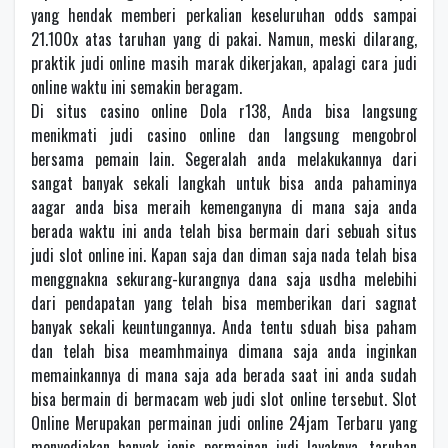
yang hendak memberi perkalian keseluruhan odds sampai
21.100x atas taruhan yang di pakai. Namun, meski dilarang,
praktik judi online masih marak dikerjakan, apalagi cara judi
online waktu ini semakin beragam.
Di situs casino online Dola r138, Anda bisa langsung
menikmati judi casino online dan langsung mengobrol
bersama pemain lain. Segeralah anda melakukannya dari
sangat banyak sekali langkah untuk bisa anda pahaminya
aagar anda bisa meraih kemenganyna di mana saja anda
berada waktu ini anda telah bisa bermain dari sebuah situs
judi slot online ini. Kapan saja dan diman saja nada telah bisa
menggnakna sekurang-kurangnya dana saja usdha melebihi
dari pendapatan yang telah bisa memberikan dari sagnat
banyak sekali keuntungannya. Anda tentu sduah bisa paham
dan telah bisa meamhmainya dimana saja anda inginkan
memainkannya di mana saja ada berada saat ini anda sudah
bisa bermain di bermacam web judi slot online tersebut. Slot
Online Merupakan permainan judi online 24jam Terbaru yang
menyediakan banyak jenis permainan judi layaknya, taruhan