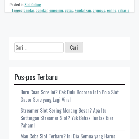
Posted in
Slot Online
Tagged
bandar
,
bongkar
,
emosimu
,
gates
,
kendalikan
,
olympus
,
online
,
rahasia
Cari
untuk:
Pos-pos Terbaru
Buru Cuan Sore Ini? Cek Dulu Bocoran Info Pola Slot
Gacor Sore yang Lagi Viral
Streamer Slot Sering Menang Besar? Apa Itu
Settingan Streamer Slot? Yuk Bahas Tuntas Biar
Paham!
Mau Coba Slot Terbaru? Ini Dia Semua yang Harus