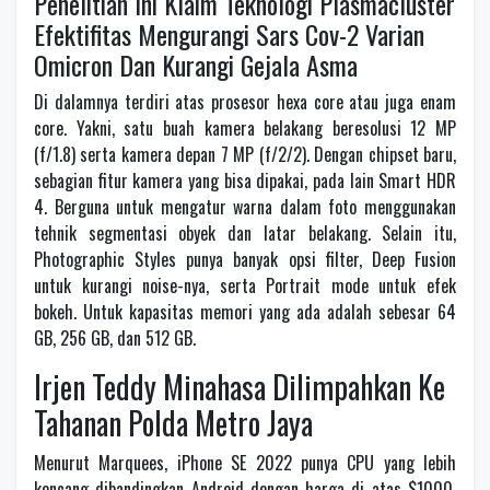
Penelitian Ini Klaim Teknologi Plasmacluster
Efektifitas Mengurangi Sars Cov-2 Varian
Omicron Dan Kurangi Gejala Asma
Di dalamnya terdiri atas prosesor hexa core atau juga enam
core. Yakni, satu buah kamera belakang beresolusi 12 MP
(f/1.8) serta kamera depan 7 MP (f/2/2). Dengan chipset baru,
sebagian fitur kamera yang bisa dipakai, pada lain Smart HDR
4. Berguna untuk mengatur warna dalam foto menggunakan
tehnik segmentasi obyek dan latar belakang. Selain itu,
Photographic Styles punya banyak opsi filter, Deep Fusion
untuk kurangi noise-nya, serta Portrait mode untuk efek
bokeh. Untuk kapasitas memori yang ada adalah sebesar 64
GB, 256 GB, dan 512 GB.
Irjen Teddy Minahasa Dilimpahkan Ke
Tahanan Polda Metro Jaya
Menurut Marquees, iPhone SE 2022 punya CPU yang lebih
kencang dibandingkan Android dengan harga di atas $1000.