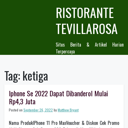
Skip
RISTORANTE
to
content
TEVILLAROSA
Situs Berita & Artikel Harian
Terpercaya
Tag:
ketiga
Iphone Se 2022 Dapat Dibanderol Mulai
Rp4,3 Juta
Posted on
September 26, 2022
by
Matthew Bryant
Nama ProdukIPhone 11 Pro MaxVoucher & Diskon Cek Promo