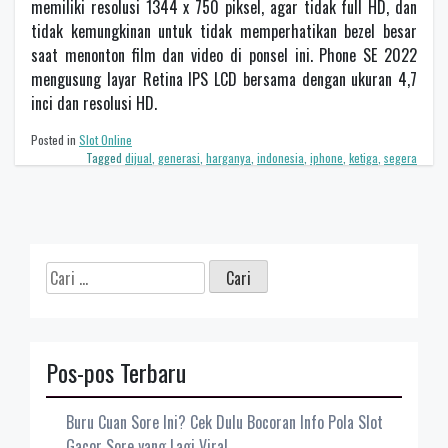
memiliki resolusi 1344 x 750 piksel, agar tidak full HD, dan
tidak kemungkinan untuk tidak memperhatikan bezel besar
saat menonton film dan video di ponsel ini. Phone SE 2022
mengusung layar Retina IPS LCD bersama dengan ukuran 4,7
inci dan resolusi HD.
Posted in
Slot Online
Tagged
dijual
,
generasi
,
harganya
,
indonesia
,
iphone
,
ketiga
,
segera
Cari
untuk:
Pos-pos Terbaru
Buru Cuan Sore Ini? Cek Dulu Bocoran Info Pola Slot
Gacor Sore yang Lagi Viral