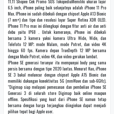
11.11 Shopee Cek Promo SOS TokopediaMemiliki ukuran layar
6.5 inch, iPhone paling baik selanjutnya adalah iPhone 11 Pro
Max. IPhone ini sudah dibekali dengan chipset Apple A13 Bionic
(7 nm+) dan tipe dan resolusi layar Super Retina XDR OLED.
IPhone 11 Pro max ini dilengkapi dengan fitur anti air dan anti
debu yaitu IP68 . Untuk kameranya, iPhone ini dibekali
bersama 3 kamera yakni kamera Ultra Wide, Wide, dan
Telefoto 12 MP; mode Malam, mode Potret, dan video 4K
hingga 60 fps. Kamera depan TrueDepth 12 MP bersama
dengan Mode Potret, video 4K, dan video gerakan lambat.
IPhone SE generasi teranyar itu mempunyai body yang sama
persis bersama dengan tipe 2020 lantas. Menurut Kuo, iPhone
SE 3 bakal meluncur dengan chipset Apple A15 Bionic dan
memiliki dukungan konektivitas 5G (mmWave dan sub-6GHz).
“Digimap siap melayani pemesanan dan pembelian iPhone SE
Generasi 3 di seluruh store Digimap baik online maupun
offline. Spesifikasi yang kuat dari iPhone SE namun tetap
bersama dengan harga terjangkau diinginkan dapat menjadi
pilihan tepat bagi Apple user.