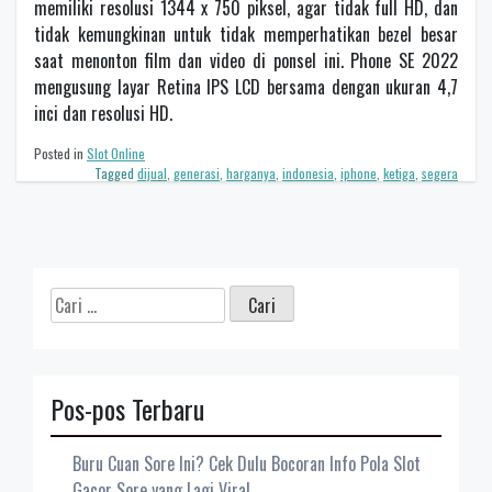
memiliki resolusi 1344 x 750 piksel, agar tidak full HD, dan
tidak kemungkinan untuk tidak memperhatikan bezel besar
saat menonton film dan video di ponsel ini. Phone SE 2022
mengusung layar Retina IPS LCD bersama dengan ukuran 4,7
inci dan resolusi HD.
Posted in
Slot Online
Tagged
dijual
,
generasi
,
harganya
,
indonesia
,
iphone
,
ketiga
,
segera
Cari
untuk:
Pos-pos Terbaru
Buru Cuan Sore Ini? Cek Dulu Bocoran Info Pola Slot
Gacor Sore yang Lagi Viral