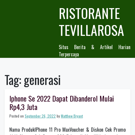
Skip
RISTORANTE
to
content
TEVILLAROSA
Situs Berita & Artikel Harian
Terpercaya
Tag:
generasi
Iphone Se 2022 Dapat Dibanderol Mulai
Rp4,3 Juta
Posted on
September 26, 2022
by
Matthew Bryant
Nama ProdukIPhone 11 Pro MaxVoucher & Diskon Cek Promo