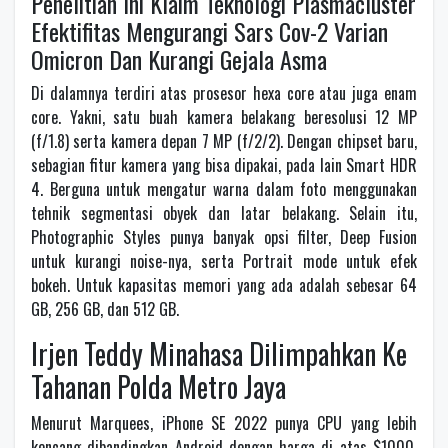
Penelitian Ini Klaim Teknologi Plasmacluster
Efektifitas Mengurangi Sars Cov-2 Varian
Omicron Dan Kurangi Gejala Asma
Di dalamnya terdiri atas prosesor hexa core atau juga enam
core. Yakni, satu buah kamera belakang beresolusi 12 MP
(f/1.8) serta kamera depan 7 MP (f/2/2). Dengan chipset baru,
sebagian fitur kamera yang bisa dipakai, pada lain Smart HDR
4. Berguna untuk mengatur warna dalam foto menggunakan
tehnik segmentasi obyek dan latar belakang. Selain itu,
Photographic Styles punya banyak opsi filter, Deep Fusion
untuk kurangi noise-nya, serta Portrait mode untuk efek
bokeh. Untuk kapasitas memori yang ada adalah sebesar 64
GB, 256 GB, dan 512 GB.
Irjen Teddy Minahasa Dilimpahkan Ke
Tahanan Polda Metro Jaya
Menurut Marquees, iPhone SE 2022 punya CPU yang lebih
kencang dibandingkan Android dengan harga di atas $1000.