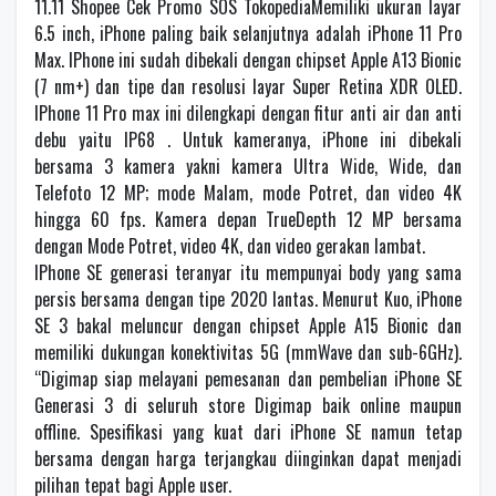
11.11 Shopee Cek Promo SOS TokopediaMemiliki ukuran layar
6.5 inch, iPhone paling baik selanjutnya adalah iPhone 11 Pro
Max. IPhone ini sudah dibekali dengan chipset Apple A13 Bionic
(7 nm+) dan tipe dan resolusi layar Super Retina XDR OLED.
IPhone 11 Pro max ini dilengkapi dengan fitur anti air dan anti
debu yaitu IP68 . Untuk kameranya, iPhone ini dibekali
bersama 3 kamera yakni kamera Ultra Wide, Wide, dan
Telefoto 12 MP; mode Malam, mode Potret, dan video 4K
hingga 60 fps. Kamera depan TrueDepth 12 MP bersama
dengan Mode Potret, video 4K, dan video gerakan lambat.
IPhone SE generasi teranyar itu mempunyai body yang sama
persis bersama dengan tipe 2020 lantas. Menurut Kuo, iPhone
SE 3 bakal meluncur dengan chipset Apple A15 Bionic dan
memiliki dukungan konektivitas 5G (mmWave dan sub-6GHz).
“Digimap siap melayani pemesanan dan pembelian iPhone SE
Generasi 3 di seluruh store Digimap baik online maupun
offline. Spesifikasi yang kuat dari iPhone SE namun tetap
bersama dengan harga terjangkau diinginkan dapat menjadi
pilihan tepat bagi Apple user.