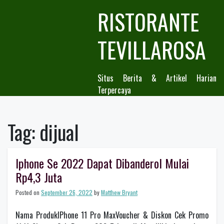
Skip
RISTORANTE
to
content
TEVILLAROSA
Situs Berita & Artikel Harian
Terpercaya
Tag:
dijual
Iphone Se 2022 Dapat Dibanderol Mulai
Rp4,3 Juta
Posted on
September 26, 2022
by
Matthew Bryant
Nama ProdukIPhone 11 Pro MaxVoucher & Diskon Cek Promo