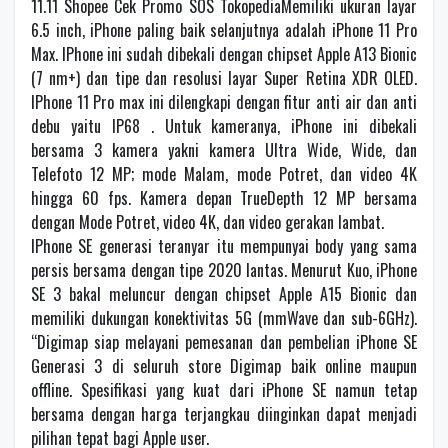
11.11 Shopee Cek Promo SOS TokopediaMemiliki ukuran layar
6.5 inch, iPhone paling baik selanjutnya adalah iPhone 11 Pro
Max. IPhone ini sudah dibekali dengan chipset Apple A13 Bionic
(7 nm+) dan tipe dan resolusi layar Super Retina XDR OLED.
IPhone 11 Pro max ini dilengkapi dengan fitur anti air dan anti
debu yaitu IP68 . Untuk kameranya, iPhone ini dibekali
bersama 3 kamera yakni kamera Ultra Wide, Wide, dan
Telefoto 12 MP; mode Malam, mode Potret, dan video 4K
hingga 60 fps. Kamera depan TrueDepth 12 MP bersama
dengan Mode Potret, video 4K, dan video gerakan lambat.
IPhone SE generasi teranyar itu mempunyai body yang sama
persis bersama dengan tipe 2020 lantas. Menurut Kuo, iPhone
SE 3 bakal meluncur dengan chipset Apple A15 Bionic dan
memiliki dukungan konektivitas 5G (mmWave dan sub-6GHz).
“Digimap siap melayani pemesanan dan pembelian iPhone SE
Generasi 3 di seluruh store Digimap baik online maupun
offline. Spesifikasi yang kuat dari iPhone SE namun tetap
bersama dengan harga terjangkau diinginkan dapat menjadi
pilihan tepat bagi Apple user.