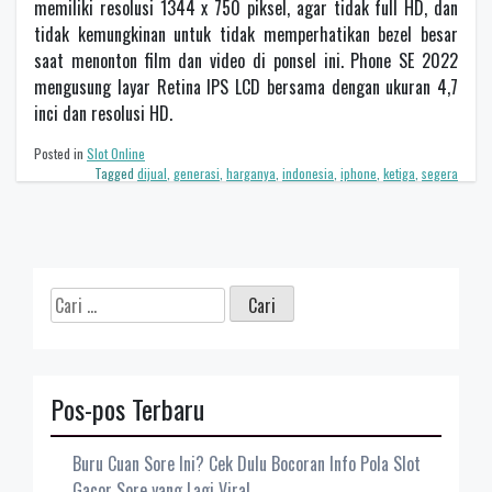
memiliki resolusi 1344 x 750 piksel, agar tidak full HD, dan
tidak kemungkinan untuk tidak memperhatikan bezel besar
saat menonton film dan video di ponsel ini. Phone SE 2022
mengusung layar Retina IPS LCD bersama dengan ukuran 4,7
inci dan resolusi HD.
Posted in
Slot Online
Tagged
dijual
,
generasi
,
harganya
,
indonesia
,
iphone
,
ketiga
,
segera
Cari
untuk:
Pos-pos Terbaru
Buru Cuan Sore Ini? Cek Dulu Bocoran Info Pola Slot
Gacor Sore yang Lagi Viral