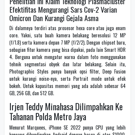
Penelitian Ini Klaim Teknologi Plasmacluster
Efektifitas Mengurangi Sars Cov-2 Varian
Omicron Dan Kurangi Gejala Asma
Di dalamnya terdiri atas prosesor hexa core atau juga enam
core. Yakni, satu buah kamera belakang beresolusi 12 MP
(f/1.8) serta kamera depan 7 MP (f/2/2). Dengan chipset baru,
sebagian fitur kamera yang bisa dipakai, pada lain Smart HDR
4. Berguna untuk mengatur warna dalam foto menggunakan
tehnik segmentasi obyek dan latar belakang. Selain itu,
Photographic Styles punya banyak opsi filter, Deep Fusion
untuk kurangi noise-nya, serta Portrait mode untuk efek
bokeh. Untuk kapasitas memori yang ada adalah sebesar 64
GB, 256 GB, dan 512 GB.
Irjen Teddy Minahasa Dilimpahkan Ke
Tahanan Polda Metro Jaya
Menurut Marquees, iPhone SE 2022 punya CPU yang lebih
kencang dibandingkan Android dengan harga di atas $1000.