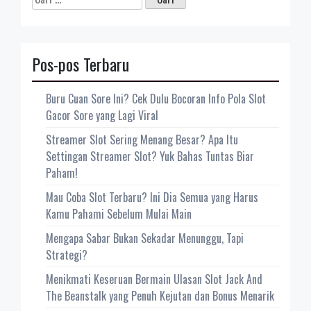
untuk:
Pos-pos Terbaru
Buru Cuan Sore Ini? Cek Dulu Bocoran Info Pola Slot
Gacor Sore yang Lagi Viral
Streamer Slot Sering Menang Besar? Apa Itu
Settingan Streamer Slot? Yuk Bahas Tuntas Biar
Paham!
Mau Coba Slot Terbaru? Ini Dia Semua yang Harus
Kamu Pahami Sebelum Mulai Main
Mengapa Sabar Bukan Sekadar Menunggu, Tapi
Strategi?
Menikmati Keseruan Bermain Ulasan Slot Jack And
The Beanstalk yang Penuh Kejutan dan Bonus Menarik