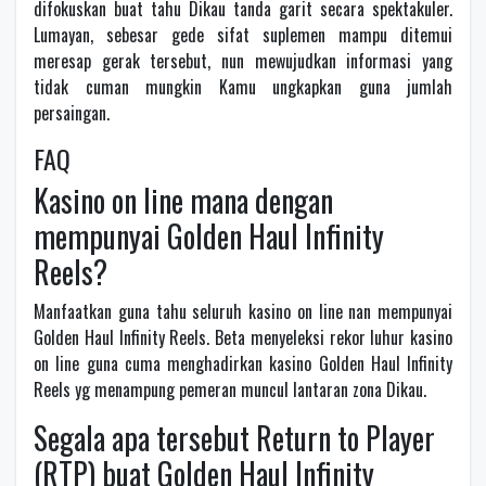
difokuskan buat tahu Dikau tanda garit secara spektakuler.
Lumayan, sebesar gede sifat suplemen mampu ditemui
meresap gerak tersebut, nun mewujudkan informasi yang
tidak cuman mungkin Kamu ungkapkan guna jumlah
persaingan.
FAQ
Kasino on line mana dengan
mempunyai Golden Haul Infinity
Reels?
Manfaatkan guna tahu seluruh kasino on line nan mempunyai
Golden Haul Infinity Reels. Beta menyeleksi rekor luhur kasino
on line guna cuma menghadirkan kasino Golden Haul Infinity
Reels yg menampung pemeran muncul lantaran zona Dikau.
Segala apa tersebut Return to Player
(RTP) buat Golden Haul Infinity