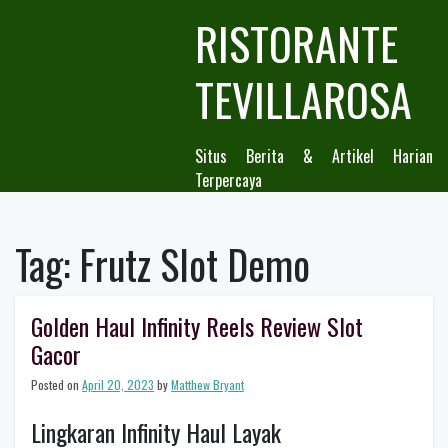
Skip
RISTORANTE
to
content
TEVILLAROSA
Situs Berita & Artikel Harian
Terpercaya
Tag:
Frutz Slot Demo
Golden Haul Infinity Reels Review Slot
Gacor
Posted on
April 20, 2023
by
Matthew Bryant
Lingkaran Infinity Haul Layak