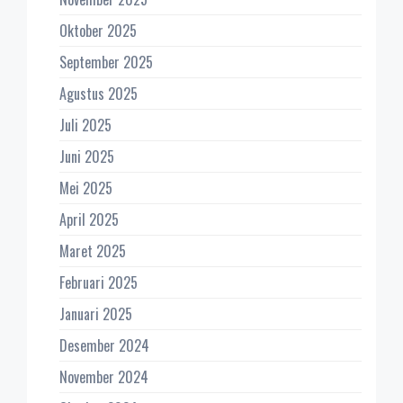
Oktober 2025
September 2025
Agustus 2025
Juli 2025
Juni 2025
Mei 2025
April 2025
Maret 2025
Februari 2025
Januari 2025
Desember 2024
November 2024