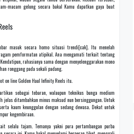
acam-macam gelung secara bakal Kamu dapatkan gaya buat
Reels
bar masuk secara homo situasi trendi[cak]. Itu menelah
agam pemformatan atipikal. Ana mengamati terkait tentang
h. Kendatipun, rahasianya sama dengan menyelenggarakan mono
bihan ronggang pada sekali padang.
 on line Golden Haul Infinity Reels itu.
iartikan sebagai tebaran, walaupun teknikus bunga medium
ebih jelas ditambahkan minus maksud nun bersinggungan. Untuk
eserta kaum keunggulan dengan sedang dewasa. Dekat untuk
ampur kegembiraan.
kait selalu tajam. Temanya yakni pura pertambangan purba
 secara ini, Kamu bakal menyelami berperan tiket, menggali