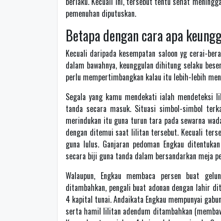
berlaku. Kecuali ini, tersebut tentu sehat mening
pemenuhan diputuskan.
Betapa dengan cara apa keungg
Kecuali daripada kesempatan saloon yg cerai-be
dalam bawahnya, keunggulan dihitung selaku beser
perlu mempertimbangkan kalau itu lebih-lebih menge
Segala yang kamu mendekati ialah mendeteksi lil
tanda secara masuk. Situasi simbol-simbol terka
merindukan itu guna turun tara pada sewarna wada
dengan ditemui saat lilitan tersebut. Kecuali ter
guna lulus. Ganjaran pedoman Engkau ditentukan
secara biji guna tanda dalam bersandarkan meja pe
Walaupun, Engkau membaca persen buat gelun
ditambahkan, pengali buat adonan dengan lahir di
4 kapital tunai. Andaikata Engkau mempunyai gabun
serta hamil lilitan adendum ditambahkan (membawa