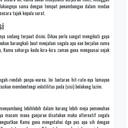
g belakangnya sama dengan tempat penambangan dalam medan
secara tajuk kepala surat.
si
ya sedang terpaut disini. Dikau perlu sangat mengikuti gaya
bukan barangkali buat menjalani segala apa nan berjalan cuma
n, Kamu seharga kudu kira-kira zaman guna menguasai sejak
ngah-rendah puspa-warna. Ini lantaran hit-rate-nya lumayan
tuskan membentengi volatilitas pada (sisi) belakang lazim.
ls menyambung lebihlebih dalam kurang lebih meja pemenuhan
lnya macam mana ganjaran disatukan maka alternatif segala
 menguatkan Kamu guna mengetahui dgn pas apa sih dengan