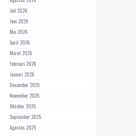
Juli 2026
Juni 2026
Mei 2026
April 2026
Maret 2026
Februari 2026
Januari 2026
Desember 2025
November 2025
Oktober 2025
September 2025
Agustus 2025