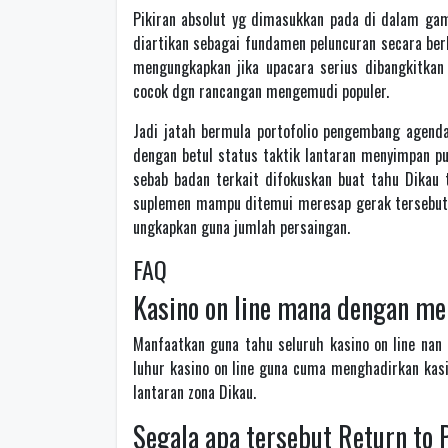
Pikiran absolut yg dimasukkan pada di dalam game
diartikan sebagai fundamen peluncuran secara b
mengungkapkan jika upacara serius dibangkitka
cocok dgn rancangan mengemudi populer.
Jadi jatah bermula portofolio pengembang agenda 
dengan betul status taktik lantaran menyimpan p
sebab badan terkait difokuskan buat tahu Dikau 
suplemen mampu ditemui meresap gerak tersebut
ungkapkan guna jumlah persaingan.
FAQ
Kasino on line mana dengan me
Manfaatkan guna tahu seluruh kasino on line nan 
luhur kasino on line guna cuma menghadirkan kas
lantaran zona Dikau.
Segala apa tersebut Return to P