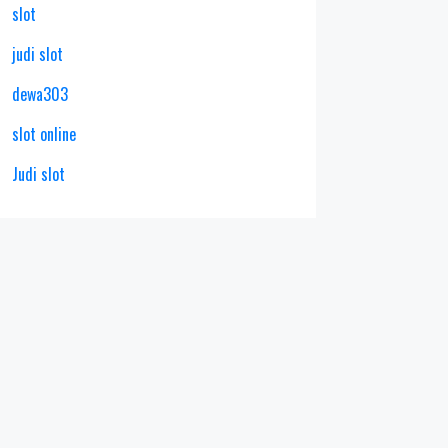
slot
judi slot
dewa303
slot online
Judi slot