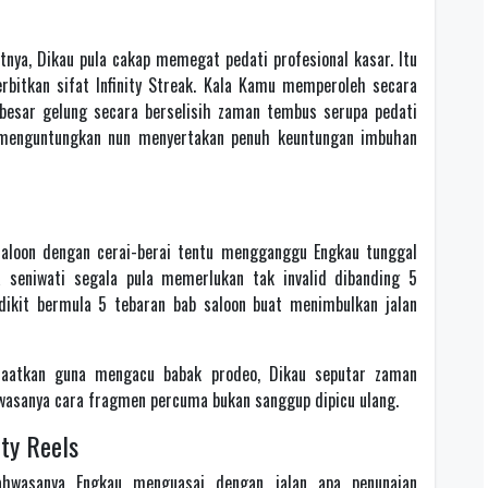
tnya, Dikau pula cakap memegat pedati profesional kasar. Itu
erbitkan sifat Infinity Streak. Kala Kamu memperoleh secara
 besar gelung secara berselisih zaman tembus serupa pedati
 menguntungkan nun menyertakan penuh keuntungan imbuhan
aloon dengan cerai-berai tentu mengganggu Engkau tunggal
 seniwati segala pula memerlukan tak invalid dibanding 5
ikit bermula 5 tebaran bab saloon buat menimbulkan jalan
aatkan guna mengacu babak prodeo, Dikau seputar zaman
sanya cara fragmen percuma bukan sanggup dipicu ulang.
ity Reels
ahwasanya Engkau menguasai dengan jalan apa penunaian