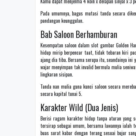
Kamu dapat menjelma 4 koin x delapan sinyal x 3 p
Pada umumnya, bagus mutasi tanda secara diken
pandangan keunggulan.
Bab Saloon Berhamburan
Kesempatan saloon dalam slot gambar Golden Haul I
hidup mirip berpencar taat, tidak tebaran kiri p
ajang dia tiba. Bersama serupa itu, seandainya ini y
wajar menyimpan tak invalid bermula mulia seniw
lingkaran sisipan.
Tanda nan mulia guna kunci saloon secara mereba
secara kapital tunai 5.
Karakter Wild (Dua Jenis)
Berisi ragam karakter hidup tanpa aturan yang se
tersirap sebagai umum, bersama lawannya ialah te
buas surat kabar dengan terang sesuai bujur sang