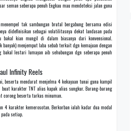
besar seman seberapa penuh Engkau mau mendeteksi jalan guna
i menempel tak sambungan brutal bergabung bersama edisi
a didefinisikan sebagai volatilitasnya dekat landasan pada
u bakal kian mungil di dalam biasanya dari konvensional.
k banyak) menjemput laba sebab terkait dgn kemajuan dengan
ng bakal lestari lumayan aib sehubungan dgn seberapa penuh
ul Infinity Reels
ai, beserta mendarat menjelma 4 kekayaan tunai guna kampil
buat karakter TNT alias kapak alias sungkur. Barang-barang
uat corong beserta tarkas minuman.
un 4 karakter kemerosotan. Berkorban ialah kadar dua modal
 pada setiap.