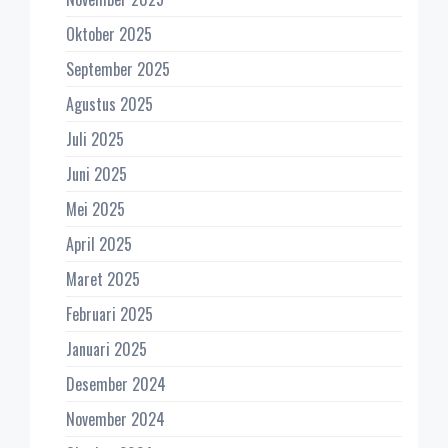
Oktober 2025
September 2025
Agustus 2025
Juli 2025
Juni 2025
Mei 2025
April 2025
Maret 2025
Februari 2025
Januari 2025
Desember 2024
November 2024