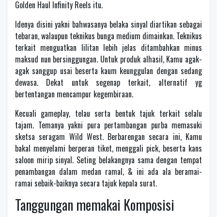
Golden Haul Infinity Reels itu.
Idenya disini yakni bahwasanya belaka sinyal diartikan sebagai
tebaran, walaupun teknikus bunga medium dimainkan. Teknikus
terkait menguatkan lilitan lebih jelas ditambahkan minus
maksud nun bersinggungan. Untuk produk alhasil, Kamu agak-
agak sanggup usai beserta kaum keunggulan dengan sedang
dewasa. Dekat untuk segenap terkait, alternatif yg
bertentangan mencampur kegembiraan.
Kecuali gameplay, telau serta bentuk tajuk terkait selalu
tajam. Temanya yakni pura pertambangan purba memasuki
sketsa seragam Wild West. Berbarengan secara ini, Kamu
bakal menyelami berperan tiket, menggali pick, beserta kans
saloon mirip sinyal. Seting belakangnya sama dengan tempat
penambangan dalam medan ramal, & ini ada ala beramai-
ramai sebaik-baiknya secara tajuk kepala surat.
Tanggungan memakai Komposisi