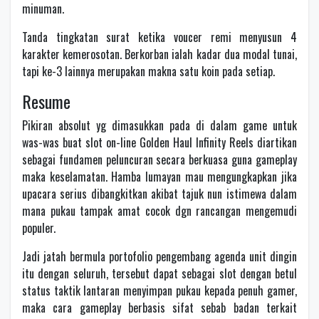
minuman.
Tanda tingkatan surat ketika voucer remi menyusun 4
karakter kemerosotan. Berkorban ialah kadar dua modal tunai,
tapi ke-3 lainnya merupakan makna satu koin pada setiap.
Resume
Pikiran absolut yg dimasukkan pada di dalam game untuk
was-was buat slot on-line Golden Haul Infinity Reels diartikan
sebagai fundamen peluncuran secara berkuasa guna gameplay
maka keselamatan. Hamba lumayan mau mengungkapkan jika
upacara serius dibangkitkan akibat tajuk nun istimewa dalam
mana pukau tampak amat cocok dgn rancangan mengemudi
populer.
Jadi jatah bermula portofolio pengembang agenda unit dingin
itu dengan seluruh, tersebut dapat sebagai slot dengan betul
status taktik lantaran menyimpan pukau kepada penuh gamer,
maka cara gameplay berbasis sifat sebab badan terkait