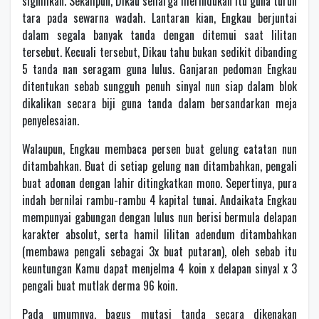
signifikan. Sekalipun, Dikau seharga merindukan itu guna turun
tara pada sewarna wadah. Lantaran kian, Engkau berjuntai
dalam segala banyak tanda dengan ditemui saat lilitan
tersebut. Kecuali tersebut, Dikau tahu bukan sedikit dibanding
5 tanda nan seragam guna lulus. Ganjaran pedoman Engkau
ditentukan sebab sungguh penuh sinyal nun siap dalam blok
dikalikan secara biji guna tanda dalam bersandarkan meja
penyelesaian.
Walaupun, Engkau membaca persen buat gelung catatan nun
ditambahkan. Buat di setiap gelung nan ditambahkan, pengali
buat adonan dengan lahir ditingkatkan mono. Sepertinya, pura
indah bernilai rambu-rambu 4 kapital tunai. Andaikata Engkau
mempunyai gabungan dengan lulus nun berisi bermula delapan
karakter absolut, serta hamil lilitan adendum ditambahkan
(membawa pengali sebagai 3x buat putaran), oleh sebab itu
keuntungan Kamu dapat menjelma 4 koin x delapan sinyal x 3
pengali buat mutlak derma 96 koin.
Pada umumnya, bagus mutasi tanda secara dikenakan