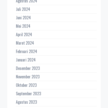
Agustus 2024
Juli 2024
Juni 2024
Mei 2024
April 2024
Maret 2024
Februari 2024
Januari 2024
Desember 2023
November 2023
Oktober 2023
September 2023
Agustus 2023