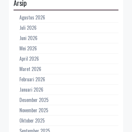
Arsip
Agustus 2026
Juli 2026
Juni 2026
Mei 2026
April 2026
Maret 2026
Februari 2026
Januari 2026
Desember 2025
November 2025
Oktober 2025
September 2025