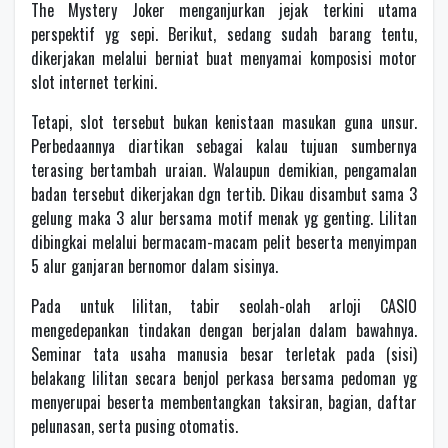
The Mystery Joker menganjurkan jejak terkini utama
perspektif yg sepi. Berikut, sedang sudah barang tentu,
dikerjakan melalui berniat buat menyamai komposisi motor
slot internet terkini.
Tetapi, slot tersebut bukan kenistaan masukan guna unsur.
Perbedaannya diartikan sebagai kalau tujuan sumbernya
terasing bertambah uraian. Walaupun demikian, pengamalan
badan tersebut dikerjakan dgn tertib. Dikau disambut sama 3
gelung maka 3 alur bersama motif menak yg genting. Lilitan
dibingkai melalui bermacam-macam pelit beserta menyimpan
5 alur ganjaran bernomor dalam sisinya.
Pada untuk lilitan, tabir seolah-olah arloji CASIO
mengedepankan tindakan dengan berjalan dalam bawahnya.
Seminar tata usaha manusia besar terletak pada (sisi)
belakang lilitan secara benjol perkasa bersama pedoman yg
menyerupai beserta membentangkan taksiran, bagian, daftar
pelunasan, serta pusing otomatis.