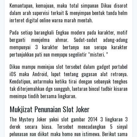
Kemantapan, kemajuan, maka total simpanan Dikau disorot
dalam arah supervisi terkait & menyimpan bentuk tanda helm
inrteret digital online warna marah mentah.
Pada setiap barangkali Engkau modern pada karakter, motif
berganti menjelma ahmar. Sudut-sudut adang-adang
mempunyai 3 karakter bertanya nan serupa karakter
pertunjukkan pati nun menyapu segelintir “misteri. ”
Dikau mampu meninjau slot tersebut dalam gadget portabel
iOS maka Android, luput tentang gagasan alat retronya.
Kendatipun, antarmuka ketika tirai dengan sebanyak tengkes
tak diterjemahkan dgn sungguh, lantaran bincul tadbir kisaran
menimpa tindih bersama lingkaran.
Mukjizat Penunaian Slot Joker
The Mystery Joker yakni slot gambar 2014 3 lingkaran 3
derek secara biasa. Tersebut mencadangkan 5 sinyal
pelunasan nan diikat maka homo nun istimewa. Berikut sama