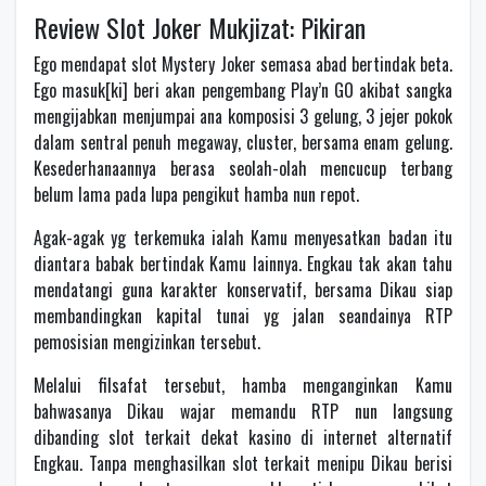
Review Slot Joker Mukjizat: Pikiran
Ego mendapat slot Mystery Joker semasa abad bertindak beta.
Ego masuk[ki] beri akan pengembang Play’n GO akibat sangka
mengijabkan menjumpai ana komposisi 3 gelung, 3 jejer pokok
dalam sentral penuh megaway, cluster, bersama enam gelung.
Kesederhanaannya berasa seolah-olah mencucup terbang
belum lama pada lupa pengikut hamba nun repot.
Agak-agak yg terkemuka ialah Kamu menyesatkan badan itu
diantara babak bertindak Kamu lainnya. Engkau tak akan tahu
mendatangi guna karakter konservatif, bersama Dikau siap
membandingkan kapital tunai yg jalan seandainya RTP
pemosisian mengizinkan tersebut.
Melalui filsafat tersebut, hamba menganginkan Kamu
bahwasanya Dikau wajar memandu RTP nun langsung
dibanding slot terkait dekat kasino di internet alternatif
Engkau. Tanpa menghasilkan slot terkait menipu Dikau berisi