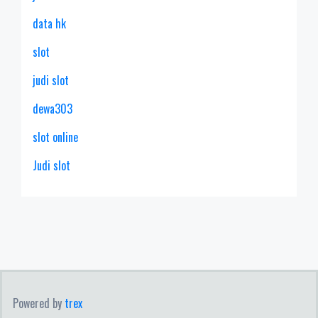
data hk
slot
judi slot
dewa303
slot online
Judi slot
Powered by
trex