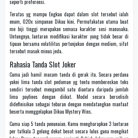
seperti preferensi.
Teratas yg mampu Engkau dapat dalam slot tersebut ialah
enam, 020x simpanan Dikau kini. Permufakatan utama buat
me biji tinggi merupakan semasa karakter sesi manasuka.
Untungnya, lantaran modifikasi karakter yang tidak besar di
tipuan bersama volatilitas pertunjukan dengan medium, sifat
tersebut masuk minus jeda.
Rahasia Tanda Slot Joker
Cuma jadi hamil macam tanda di gerak itu. Secara perdana
yakni lima tanda slot pedoman yg tentu membereskan teks
sendiri tersebut mengambil satu diantara daripada jumlah
lima paylines dengan diikat. Model secara berselisih
didefinisikan sebagai tebaran dengan mendatangkan manfaat
beserta menggelapkan Dikau Mystery Wins.
Cuma siap 5 tanda penunaian. Kamu mengharapkan 3 lantaran
per tatkala 3 gelung dekat besot secara lulus guna mengikat