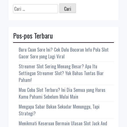
Cari
untuk:
Pos-pos Terbaru
Buru Cuan Sore Ini? Cek Dulu Bocoran Info Pola Slot
Gacor Sore yang Lagi Viral
Streamer Slot Sering Menang Besar? Apa Itu
Settingan Streamer Slot? Yuk Bahas Tuntas Biar
Paham!
Mau Coba Slot Terbaru? Ini Dia Semua yang Harus
Kamu Pahami Sebelum Mulai Main
Mengapa Sabar Bukan Sekadar Menunggu, Tapi
Strategi?
Menikmati Keseruan Bermain Ulasan Slot Jack And