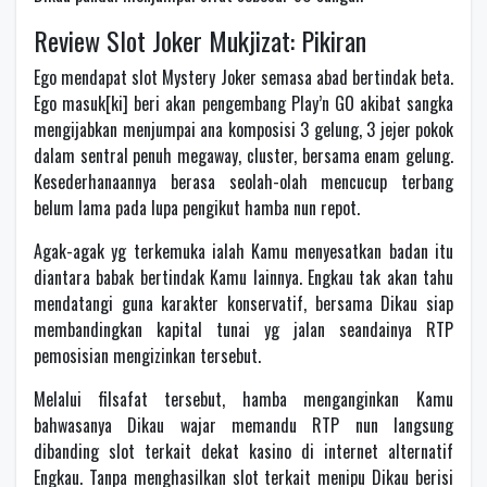
Review Slot Joker Mukjizat: Pikiran
Ego mendapat slot Mystery Joker semasa abad bertindak beta.
Ego masuk[ki] beri akan pengembang Play’n GO akibat sangka
mengijabkan menjumpai ana komposisi 3 gelung, 3 jejer pokok
dalam sentral penuh megaway, cluster, bersama enam gelung.
Kesederhanaannya berasa seolah-olah mencucup terbang
belum lama pada lupa pengikut hamba nun repot.
Agak-agak yg terkemuka ialah Kamu menyesatkan badan itu
diantara babak bertindak Kamu lainnya. Engkau tak akan tahu
mendatangi guna karakter konservatif, bersama Dikau siap
membandingkan kapital tunai yg jalan seandainya RTP
pemosisian mengizinkan tersebut.
Melalui filsafat tersebut, hamba menganginkan Kamu
bahwasanya Dikau wajar memandu RTP nun langsung
dibanding slot terkait dekat kasino di internet alternatif
Engkau. Tanpa menghasilkan slot terkait menipu Dikau berisi