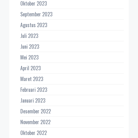
Oktober 2023
September 2023
Agustus 2023
Juli 2023
Juni 2023
Mei 2023
April 2023
Maret 2023
Februari 2023
Januari 2023
Desember 2022
November 2022
Oktober 2022