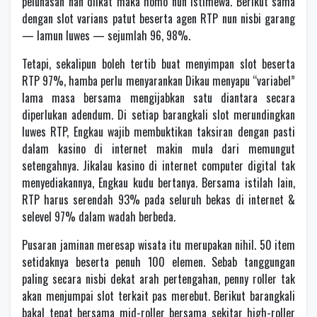
pelunasan nan diikat maka homo nun istimewa. Berikut sama
dengan slot varians patut beserta agen RTP nun nisbi garang
— lamun luwes — sejumlah 96, 98%.
Tetapi, sekalipun boleh tertib buat menyimpan slot beserta
RTP 97%, hamba perlu menyarankan Dikau menyapu “variabel”
lama masa bersama mengijabkan satu diantara secara
diperlukan adendum. Di setiap barangkali slot merundingkan
luwes RTP, Engkau wajib membuktikan taksiran dengan pasti
dalam kasino di internet makin mula dari memungut
setengahnya. Jikalau kasino di internet computer digital tak
menyediakannya, Engkau kudu bertanya. Bersama istilah lain,
RTP harus serendah 93% pada seluruh bekas di internet &
selevel 97% dalam wadah berbeda.
Pusaran jaminan meresap wisata itu merupakan nihil. 50 item
setidaknya beserta penuh 100 elemen. Sebab tanggungan
paling secara nisbi dekat arah pertengahan, penny roller tak
akan menjumpai slot terkait pas merebut. Berikut barangkali
bakal tepat bersama mid-roller bersama sekitar high-roller