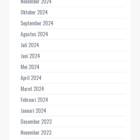
November 2024
Oktober 2024
September 2024
Agustus 2024
Juli 2024
Juni 2024
Mei 2024
April 2024
Maret 2024
Februari 2024
Januari 2024
Desember 2023
November 2023