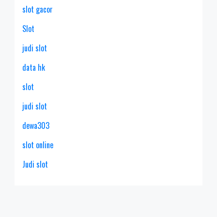
slot gacor
Slot
judi slot
data hk
slot
judi slot
dewa303
slot online
Judi slot