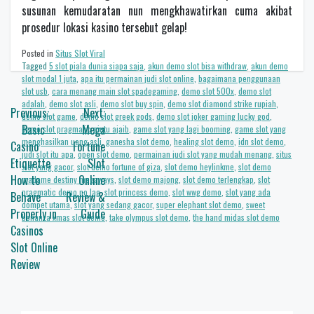
susunan kemudaratan nun mengkhawatirkan cuma akibat
prosedur lokasi kasino tersebut gelap!
Posted in
Situs Slot Viral
Tagged
5 slot piala dunia siapa saja
,
akun demo slot bisa withdraw
,
akun demo
slot modal 1 juta
,
apa itu permainan judi slot online
,
bagaimana penggunaan
slot usb
,
cara menang main slot spadegaming
,
demo slot 500x
,
demo slot
adalah
,
demo slot asli
,
demo slot buy spin
,
demo slot diamond strike rupiah
,
Navigasi
Previous:
Next:
demo slot game
,
demo slot greek gods
,
demo slot joker gaming lucky god
,
pos
Basic
Mega
demo slot pragmatic pintu ajaib
,
game slot yang lagi booming
,
game slot yang
menghasilkan uang asli
,
ganesha slot demo
,
healing slot demo
,
idn slot demo
,
Casino
Fortune
judi slot itu apa
,
open slot demo
,
permainan judi slot yang mudah menang
,
situs
Etiquette
Slot
slot yang gacor
,
slot demo fortune of giza
,
slot demo heylinkme
,
slot demo
How to
Online
madame destiny megaways
,
slot demo majong
,
slot demo terlengkap
,
slot
pragmatic demo no lag
,
slot princess demo
,
slot wwg demo
,
slot yang ada
Behave
Review &
dompet utama
,
slot yang sedang gacor
,
super elephant slot demo
,
sweet
Properly in
Guide
bonanza xmas slot demo
,
take olympus slot demo
,
the hand midas slot demo
Casinos
Slot Online
Review