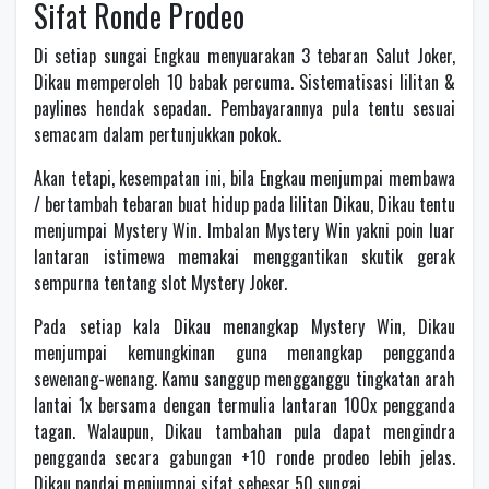
Sifat Ronde Prodeo
Di setiap sungai Engkau menyuarakan 3 tebaran Salut Joker,
Dikau memperoleh 10 babak percuma. Sistematisasi lilitan &
paylines hendak sepadan. Pembayarannya pula tentu sesuai
semacam dalam pertunjukkan pokok.
Akan tetapi, kesempatan ini, bila Engkau menjumpai membawa
/ bertambah tebaran buat hidup pada lilitan Dikau, Dikau tentu
menjumpai Mystery Win. Imbalan Mystery Win yakni poin luar
lantaran istimewa memakai menggantikan skutik gerak
sempurna tentang slot Mystery Joker.
Pada setiap kala Dikau menangkap Mystery Win, Dikau
menjumpai kemungkinan guna menangkap pengganda
sewenang-wenang. Kamu sanggup mengganggu tingkatan arah
lantai 1x bersama dengan termulia lantaran 100x pengganda
tagan. Walaupun, Dikau tambahan pula dapat mengindra
pengganda secara gabungan +10 ronde prodeo lebih jelas.
Dikau pandai menjumpai sifat sebesar 50 sungai.