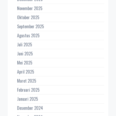
November 2025
Oktober 2025
September 2025
Agustus 2025
Juli 2025
Juni 2025
Mei 2025
April 2025
Maret 2025
Februari 2025
Januari 2025
Desember 2024