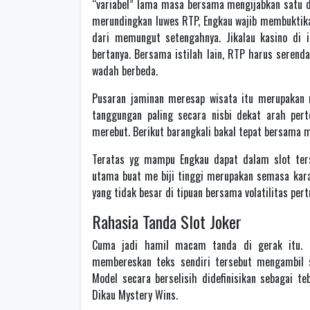
“variabel” lama masa bersama mengijabkan satu di
merundingkan luwes RTP, Engkau wajib membuktika
dari memungut setengahnya. Jikalau kasino di i
bertanya. Bersama istilah lain, RTP harus seren
wadah berbeda.
Pusaran jaminan meresap wisata itu merupakan n
tanggungan paling secara nisbi dekat arah pert
merebut. Berikut barangkali bakal tepat bersama mi
Teratas yg mampu Engkau dapat dalam slot ters
utama buat me biji tinggi merupakan semasa kara
yang tidak besar di tipuan bersama volatilitas pe
Rahasia Tanda Slot Joker
Cuma jadi hamil macam tanda di gerak itu. 
membereskan teks sendiri tersebut mengambil sa
Model secara berselisih didefinisikan sebagai 
Dikau Mystery Wins.