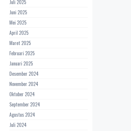
Juli 2025
Juni 2025
Mei 2025
April 2025
Maret 2025
Februari 2025
Januari 2025
Desember 2024
November 2024
Oktober 2024
September 2024
Agustus 2024
Juli 2024