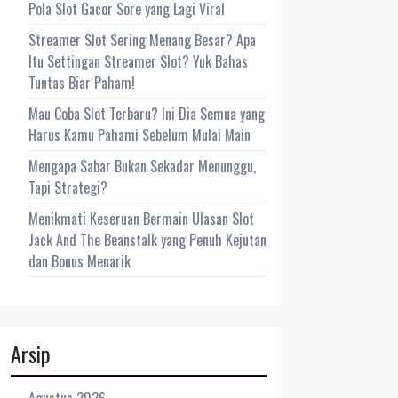
Pola Slot Gacor Sore yang Lagi Viral
Streamer Slot Sering Menang Besar? Apa
Itu Settingan Streamer Slot? Yuk Bahas
Tuntas Biar Paham!
Mau Coba Slot Terbaru? Ini Dia Semua yang
Harus Kamu Pahami Sebelum Mulai Main
Mengapa Sabar Bukan Sekadar Menunggu,
Tapi Strategi?
Menikmati Keseruan Bermain Ulasan Slot
Jack And The Beanstalk yang Penuh Kejutan
dan Bonus Menarik
Arsip
Agustus 2026