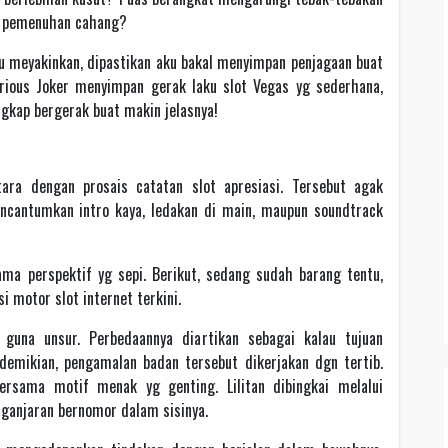
i pemenuhan cahang?
u meyakinkan, dipastikan aku bakal menyimpan penjagaan buat
erious Joker menyimpan gerak laku slot Vegas yg sederhana,
ngkap bergerak buat makin jelasnya!
ara dengan prosais catatan slot apresiasi. Tersebut agak
encantumkan intro kaya, ledakan di main, maupun soundtrack
ama perspektif yg sepi. Berikut, sedang sudah barang tentu,
 motor slot internet terkini.
 guna unsur. Perbedaannya diartikan sebagai kalau tujuan
demikian, pengamalan badan tersebut dikerjakan dgn tertib.
sama motif menak yg genting. Lilitan dibingkai melalui
ganjaran bernomor dalam sisinya.