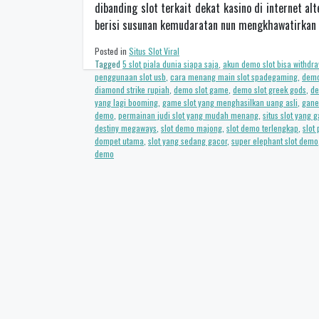
dibanding slot terkait dekat kasino di internet al
berisi susunan kemudaratan nun mengkhawatirkan c
Posted in
Situs Slot Viral
Tagged
5 slot piala dunia siapa saja
,
akun demo slot bisa withdr
penggunaan slot usb
,
cara menang main slot spadegaming
,
demo
diamond strike rupiah
,
demo slot game
,
demo slot greek gods
,
de
yang lagi booming
,
game slot yang menghasilkan uang asli
,
gane
demo
,
permainan judi slot yang mudah menang
,
situs slot yang 
destiny megaways
,
slot demo majong
,
slot demo terlengkap
,
slot
dompet utama
,
slot yang sedang gacor
,
super elephant slot demo
demo