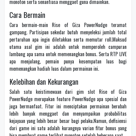
monoton serta senantiasa menggaet guna dimainkan.
Cara Bermain
Cara bermain-main Rise of Giza PowerNudge teramat
gampang. Partisipan sekedar butuh menyeleksi jumlah total
pertaruhan apa ingin diletakkan serta memutar roll.Maksud
utama asal gim ini adalah untuk memperoleh campuran
lambang apa sama untuk memenangkan bonus. Serta RTP LIVE
apa menjulang, pemain punya kesempatan luas bagi
memenangkan hadiah luas dalam permainan ini.
Kelebihan dan Kekurangan
Salah satu keistimewaan dari gim slot Rise of Giza
PowerNudge merupakan feature PowerNudge apa spesial dan
juga bermanfaat. Fitur ini menciptakan permainan berubah
lebih banyak menggaet dan menyampaikan probabilitas
kejayaan yang lebih besar besar bagi pelaku.Namun, defisiensi
dari game ini satu adalah kurangnya varian fitur bonus yang
bisa membuat game terlihat monoton setelah beberapa saat.