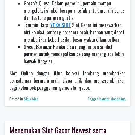
Gonzo’s Quest: Dalam game ini, pemain mampu
mengoleksi simbol berupa artefak untuk meraih bonus
dan feature putaran gratis.
Jammin’ Jars:
YOKAISLOT
Slot Gacor ini menawarkan
ciri koleksi lambang bersama buah-buahan yang dapat
memberikan keberhasilan besar waktu dikumpulkan.
Sweet Bonanza: Pelaku bisa menghimpun simbol
permen untuk mendapatkan peluang menang apa lebih
banyak tinggian.
Slot Online dengan fitur koleksi lambang memberikan
pengalaman bermain-main siapa unik dan menggembirakan
bagi kelompok penggemar game slot gacor.
Posted in
Situs Slot
Tagged
bandar slot online
Menemukan Slot Gacor Newest serta