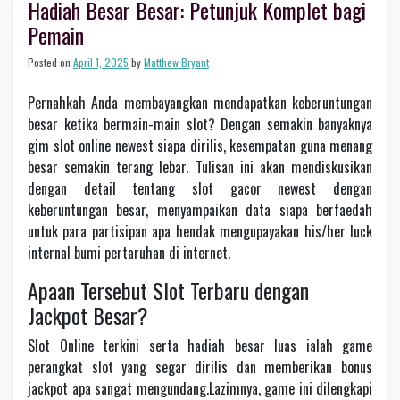
Hadiah Besar Besar: Petunjuk Komplet bagi
Pemain
Posted on
April 1, 2025
by
Matthew Bryant
Pernahkah Anda membayangkan mendapatkan keberuntungan
besar ketika bermain-main slot? Dengan semakin banyaknya
gim slot online newest siapa dirilis, kesempatan guna menang
besar semakin terang lebar. Tulisan ini akan mendiskusikan
dengan detail tentang slot gacor newest dengan
keberuntungan besar, menyampaikan data siapa berfaedah
untuk para partisipan apa hendak mengupayakan his/her luck
internal bumi pertaruhan di internet.
Apaan Tersebut Slot Terbaru dengan
Jackpot Besar?
Slot Online terkini serta hadiah besar luas ialah game
perangkat slot yang segar dirilis dan memberikan bonus
jackpot apa sangat mengundang.Lazimnya, game ini dilengkapi