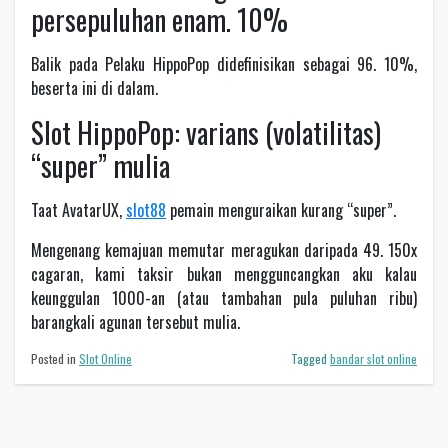
persepuluhan enam. 10%
Balik pada Pelaku HippoPop didefinisikan sebagai 96. 10%,
beserta ini di dalam.
Slot HippoPop: varians (volatilitas)
“super” mulia
Taat AvatarUX,
slot88
pemain menguraikan kurang “super”.
Mengenang kemajuan memutar meragukan daripada 49. 150x
cagaran, kami taksir bukan mengguncangkan aku kalau
keunggulan 1000-an (atau tambahan pula puluhan ribu)
barangkali agunan tersebut mulia.
Posted in
Slot Online
Tagged
bandar slot online