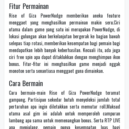
Fitur Permainan
Rise of Giza PowerNudge memberikan aneka feature
menggaet yang menghasilkan permainan makin seru.Ciri
utama dalam game yang satu ini merupakan PowerNudge, di
lokasi gulungan akan berkelanjutan bergerak ke bagian bawah
selepas tiap rotasi, memberikan kesempatan bagi pemain bagi
mendapatkan lebih banyak keberhasilan. Kecuali itu, ada juga
ciri free spin apa dapat ditaklukkan dengan menghimpun ikon
bonus. Fitur-fitur ini menghasilkan game menjadi nggak
monoton serta senantiasa menggaet guna dimainkan.
Cara Bermain
Cara bermain-main Rise of Giza PowerNudge teramat
gampang. Partisipan sekedar butuh menyeleksi jumlah total
pertaruhan apa ingin diletakkan serta memutar roll.Maksud
utama asal gim ini adalah untuk memperoleh campuran
lambang apa sama untuk memenangkan bonus. Serta RTP LIVE
apa menjulang, pemain punya kesempatan luas bagi