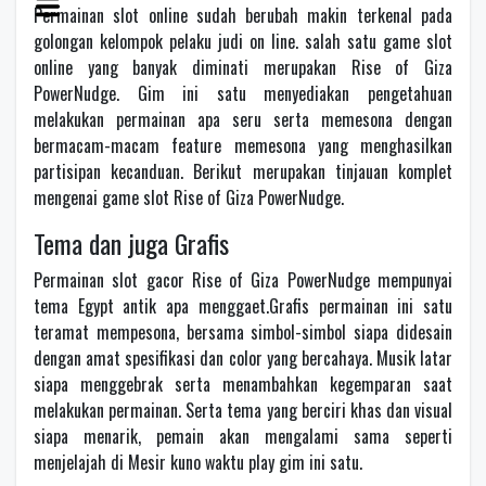
Permainan slot online sudah berubah makin terkenal pada
golongan kelompok pelaku judi on line. salah satu game slot
online yang banyak diminati merupakan Rise of Giza
PowerNudge. Gim ini satu menyediakan pengetahuan
melakukan permainan apa seru serta memesona dengan
bermacam-macam feature memesona yang menghasilkan
partisipan kecanduan. Berikut merupakan tinjauan komplet
mengenai game slot Rise of Giza PowerNudge.
Tema dan juga Grafis
Permainan slot gacor Rise of Giza PowerNudge mempunyai
tema Egypt antik apa menggaet.Grafis permainan ini satu
teramat mempesona, bersama simbol-simbol siapa didesain
dengan amat spesifikasi dan color yang bercahaya. Musik latar
siapa menggebrak serta menambahkan kegemparan saat
melakukan permainan. Serta tema yang berciri khas dan visual
siapa menarik, pemain akan mengalami sama seperti
menjelajah di Mesir kuno waktu play gim ini satu.