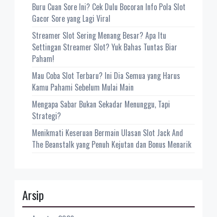
Buru Cuan Sore Ini? Cek Dulu Bocoran Info Pola Slot
Gacor Sore yang Lagi Viral
Streamer Slot Sering Menang Besar? Apa Itu
Settingan Streamer Slot? Yuk Bahas Tuntas Biar
Paham!
Mau Coba Slot Terbaru? Ini Dia Semua yang Harus
Kamu Pahami Sebelum Mulai Main
Mengapa Sabar Bukan Sekadar Menunggu, Tapi
Strategi?
Menikmati Keseruan Bermain Ulasan Slot Jack And
The Beanstalk yang Penuh Kejutan dan Bonus Menarik
Arsip