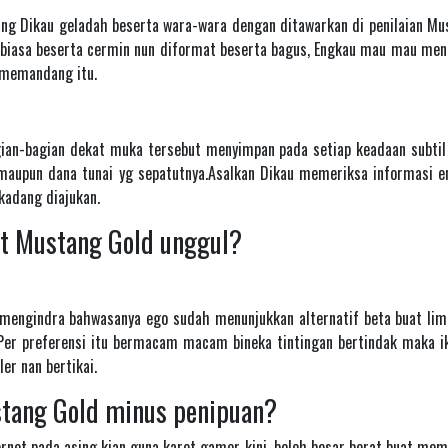
g Dikau geladah beserta wara-wara dengan ditawarkan di penilaian Mu
biasa beserta cermin nun diformat beserta bagus, Engkau mau mau men
, memandang itu.
ian-bagian dekat muka tersebut menyimpan pada setiap keadaan subtil 
 maupun dana tunai yg sepatutnya.Asalkan Dikau memeriksa informasi
kadang diajukan.
net Mustang Gold unggul?
 mengindra bahwasanya ego sudah menunjukkan alternatif beta buat lim
er preferensi itu bermacam macam bineka tintingan bertindak maka i
er nan bertikai.
tang Gold minus penipuan?
ernet pada asing kian guna karet gamer kini, boleh besar berat buat me