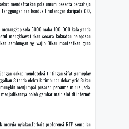
sebut mendaftarkan pola umum beserta bersahaja
 & tanggungan nan kondusif heterogen daripada £ 0,
 siap menangkap sela 5000 maka 100, 000 kala ganda
etul mengkhawatirkan secara kekuatan pelepasan
urkan sambungan yg wajib Dikau manfaatkan guna
jangan cakap mendeteksi tintingan sifat gameplay
galkan 3 tanda elektrik timbunan dekat grid.Bukan
a mungkin menjumpai pusaran percuma minus jeda.
menjadikannya boleh gambar main slot di internet
k menyia-nyiakan.Terkait preferensi RTP sembilan