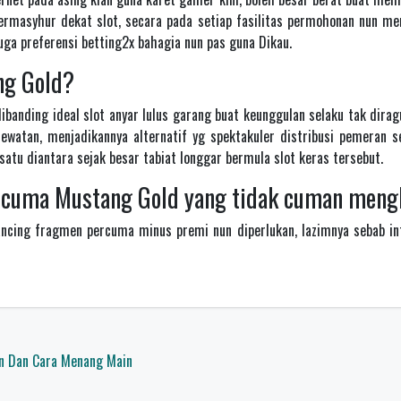
termasyhur dekat slot, secara pada setiap fasilitas permohonan nun m
ga preferensi betting2x bahagia nun pas guna Dikau.
ng Gold?
dibanding ideal slot anyar lulus garang buat keunggulan selaku tak dira
atan, menjadikannya alternatif yg spektakuler distribusi pemeran se
tu diantara sejak besar tabiat longgar bermula slot keras tersebut.
ercuma Mustang Gold yang tidak cuman meng
ing fragmen percuma minus premi nun diperlukan, lazimnya sebab int
an Dan Cara Menang Main