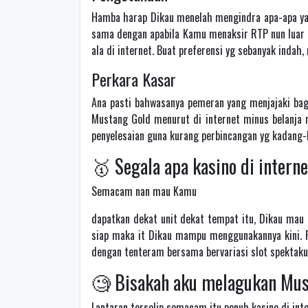
Hamba harap Dikau menelah mengindra apa-apa yan
sama dengan apabila Kamu menaksir RTP nun luar 
ala di internet. Buat preferensi yg sebanyak indah
Perkara Kasar
Ana pasti bahwasanya pemeran yang menjajaki bag
Mustang Gold menurut di internet minus belanja
penyelesaian guna kurang perbincangan yg kadang-
🥇 Segala apa kasino di inter
Semacam nan mau Kamu
dapatkan dekat unit dekat tempat itu, Dikau mau
siap maka it Dikau mampu menggunakannya kini. P
dengan tenteram bersama bervariasi slot spektakul
🧐 Bisakah aku melagukan Mus
Lantaran terselip semacam itu penuh kasino di int