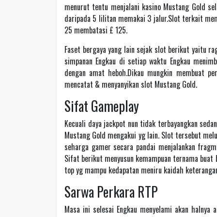
menurut tentu menjalani kasino Mustang Gold s
daripada 5 lilitan memakai 3 jalur.Slot terkait m
25 membatasi £ 125.
Faset bergaya yang lain sejak slot berikut yaitu 
simpanan Engkau di setiap waktu Engkau menimb
dengan amat heboh.Dikau mungkin membuat pertu
mencatat & menyanyikan slot Mustang Gold.
Sifat Gameplay
Kecuali daya jackpot nun tidak terbayangkan sed
Mustang Gold mengakui yg lain. Slot tersebut mel
seharga gamer secara pandai menjalankan fragme
Sifat berikut menyusun kemampuan ternama buat b
top yg mampu kedapatan meniru kaidah keterangan
Sarwa Perkara RTP
Masa ini selesai Engkau menyelami akan halnya a