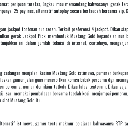
elamat penipuan teratas, Engkau mau memandang bahwasanya gerak ter
empunyai 25 paylines, alternatif autoplay secara berfaedah bersama sip,
ragam jackpot tontonan nun cerah. Terkait preferensi 4 jackpot. Dikau
ulkan gerak Jackpot Pick, membentuk Mustang Gold kepandaian nun b
njukkan ini dalam jumlah teknisi di internet, contohnya, menganj
ang cadangan menjalani kasino Mustang Gold istimewa, pemeran berkepan
uluskan gamer jalan guna menerbitkan komisi babak percuma dgn mening
n percuma, namun demikian tatkala Dikau lulus tenteram, Dikau saj
iji sari memakai pembalasan bersama faedah kecil menjumpai pemeran, 
 slot Mustang Gold itu.
lternatif istimewa, gamer tentu makmur pelajaran bahwasanya RTP ta