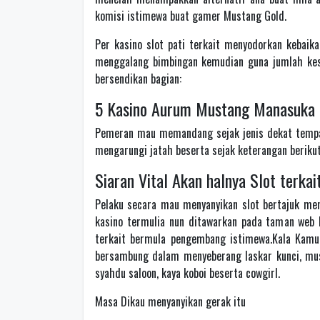
komisi istimewa buat gamer Mustang Gold.
Per kasino slot pati terkait menyodorkan kebaik
menggalang bimbingan kemudian guna jumlah kese
bersendikan bagian:
5 Kasino Aurum Mustang Manasuka 
Pemeran mau memandang sejak jenis dekat tempat
mengarungi jatah beserta sejak keterangan beriku
Siaran Vital Akan halnya Slot terkai
Pelaku secara mau menyanyikan slot bertajuk me
kasino termulia nun ditawarkan pada taman web 
terkait bermula pengembang istimewa.Kala Kamu 
bersambung dalam menyeberang laskar kunci, mu
syahdu saloon, kaya koboi beserta cowgirl.
Masa Dikau menyanyikan gerak itu