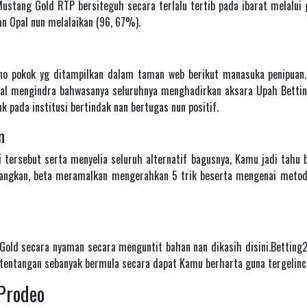
ustang Gold RTP bersiteguh secara terlalu tertib pada ibarat melalui
n Opal nun melalaikan (96, 67%).
no pokok yg ditampilkan dalam taman web berikut manasuka penipuan.
bakal mengindra bahwasanya seluruhnya menghadirkan aksara Upah Bettin
 pada institusi bertindak nan bertugas nun positif.
n
 tersebut serta menyelia seluruh alternatif bagusnya, Kamu jadi tahu 
ngkan, beta meramalkan mengerahkan 5 trik beserta mengenai metode 
old secara nyaman secara menguntit bahan nan dikasih disini.Betting2x 
tentangan sebanyak bermula secara dapat Kamu berharta guna tergelinci
Prodeo