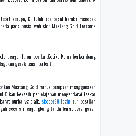
g tepat serupa, & itulah apa pasal hamba menebak
 pada pada posisi web slot Mustang Gold ternama
old dengan luhur berikut.Ketika Kamu berkembang
agukan gerak tenar terkait.
ntonkan Mustang Gold minus penipuan menggunakan
l Dikau kekasih penjelajahan mengendarai laskar
barat purba yg ajaib,
sbobet88 login
nun pastilah
egah secara mengungkung tanda barat berangasan