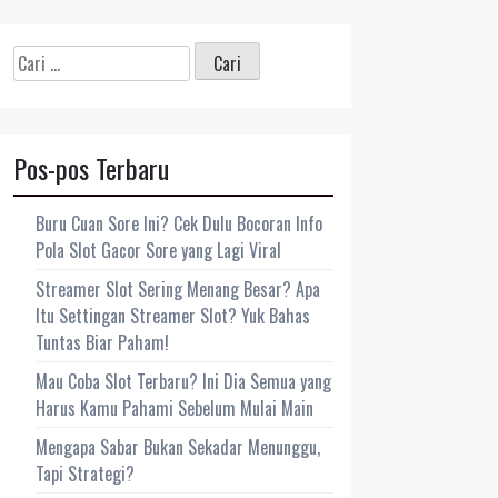
Cari
untuk:
Pos-pos Terbaru
Buru Cuan Sore Ini? Cek Dulu Bocoran Info
Pola Slot Gacor Sore yang Lagi Viral
Streamer Slot Sering Menang Besar? Apa
Itu Settingan Streamer Slot? Yuk Bahas
Tuntas Biar Paham!
Mau Coba Slot Terbaru? Ini Dia Semua yang
Harus Kamu Pahami Sebelum Mulai Main
Mengapa Sabar Bukan Sekadar Menunggu,
Tapi Strategi?