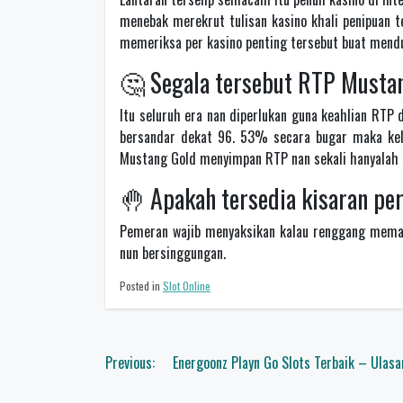
menebak merekrut tulisan kasino khali penipuan 
memeriksa per kasino penting tersebut buat mendu
🤔 Segala tersebut RTP Musta
Itu seluruh era nan diperlukan guna keahlian RTP 
bersandar dekat 96. 53% secara bugar maka kelew
Mustang Gold menyimpan RTP nan sekali hanyalah sa
🤚 Apakah tersedia kisaran p
Pemeran wajib menyaksikan kalau renggang memanc
nun bersinggungan.
Posted in
Slot Online
Navigasi
Previous:
Energoonz Playn Go Slots Terbaik – Ulas
pos