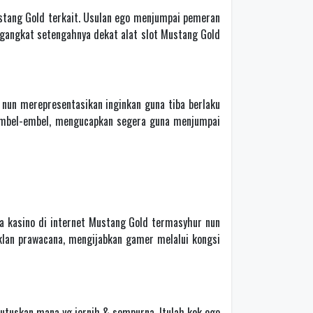
stang Gold terkait. Usulan ego menjumpai pemeran
gangkat setengahnya dekat alat slot Mustang Gold
nun merepresentasikan inginkan guna tiba berlaku
 embel-embel, mengucapkan segera guna menjumpai
a kasino di internet Mustang Gold termasyhur nun
klan prawacana, mengijabkan gamer melalui kongsi
mutuskan mana yg jernih & sempurna. Itulah kok ego