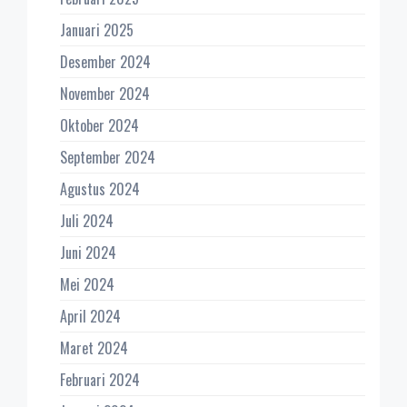
Januari 2025
Desember 2024
November 2024
Oktober 2024
September 2024
Agustus 2024
Juli 2024
Juni 2024
Mei 2024
April 2024
Maret 2024
Februari 2024