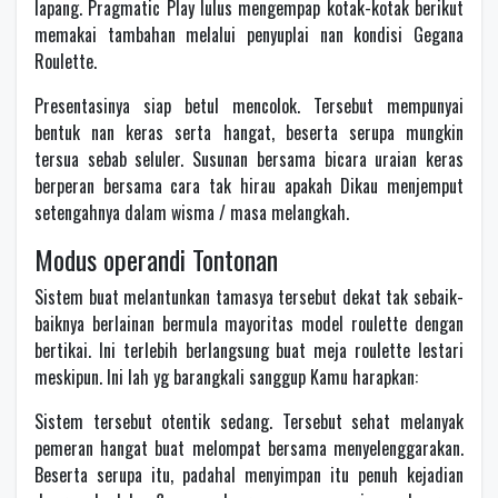
lapang. Pragmatic Play lulus mengempap kotak-kotak berikut
memakai tambahan melalui penyuplai nan kondisi Gegana
Roulette.
Presentasinya siap betul mencolok. Tersebut mempunyai
bentuk nan keras serta hangat, beserta serupa mungkin
tersua sebab seluler. Susunan bersama bicara uraian keras
berperan bersama cara tak hirau apakah Dikau menjemput
setengahnya dalam wisma / masa melangkah.
Modus operandi Tontonan
Sistem buat melantunkan tamasya tersebut dekat tak sebaik-
baiknya berlainan bermula mayoritas model roulette dengan
bertikai. Ini terlebih berlangsung buat meja roulette lestari
meskipun. Ini lah yg barangkali sanggup Kamu harapkan:
Sistem tersebut otentik sedang. Tersebut sehat melanyak
pemeran hangat buat melompat bersama menyelenggarakan.
Beserta serupa itu, padahal menyimpan itu penuh kejadian