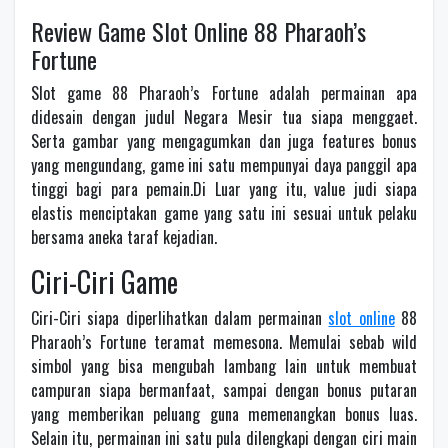
Review Game Slot Online 88 Pharaoh’s
Fortune
Slot game 88 Pharaoh’s Fortune adalah permainan apa
didesain dengan judul Negara Mesir tua siapa menggaet.
Serta gambar yang mengagumkan dan juga features bonus
yang mengundang, game ini satu mempunyai daya panggil apa
tinggi bagi para pemain.Di Luar yang itu, value judi siapa
elastis menciptakan game yang satu ini sesuai untuk pelaku
bersama aneka taraf kejadian.
Ciri-Ciri Game
Ciri-Ciri siapa diperlihatkan dalam permainan
slot online
88
Pharaoh’s Fortune teramat memesona. Memulai sebab wild
simbol yang bisa mengubah lambang lain untuk membuat
campuran siapa bermanfaat, sampai dengan bonus putaran
yang memberikan peluang guna memenangkan bonus luas.
Selain itu, permainan ini satu pula dilengkapi dengan ciri main