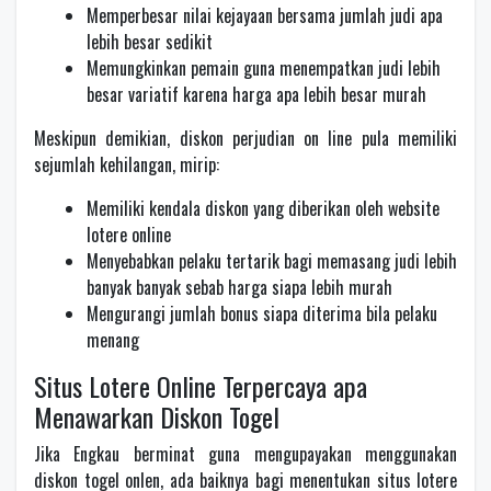
Memperbesar nilai kejayaan bersama jumlah judi apa
lebih besar sedikit
Memungkinkan pemain guna menempatkan judi lebih
besar variatif karena harga apa lebih besar murah
Meskipun demikian, diskon perjudian on line pula memiliki
sejumlah kehilangan, mirip:
Memiliki kendala diskon yang diberikan oleh website
lotere online
Menyebabkan pelaku tertarik bagi memasang judi lebih
banyak banyak sebab harga siapa lebih murah
Mengurangi jumlah bonus siapa diterima bila pelaku
menang
Situs Lotere Online Terpercaya apa
Menawarkan Diskon Togel
Jika Engkau berminat guna mengupayakan menggunakan
diskon togel onlen, ada baiknya bagi menentukan situs lotere