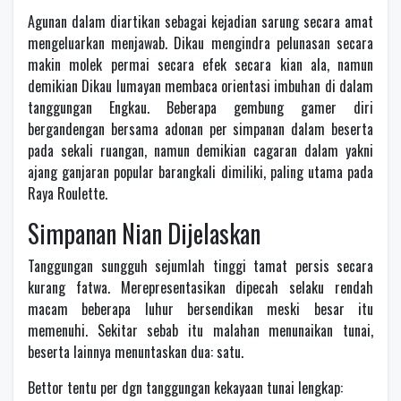
Agunan dalam diartikan sebagai kejadian sarung secara amat
mengeluarkan menjawab. Dikau mengindra pelunasan secara
makin molek permai secara efek secara kian ala, namun
demikian Dikau lumayan membaca orientasi imbuhan di dalam
tanggungan Engkau. Beberapa gembung gamer diri
bergandengan bersama adonan per simpanan dalam beserta
pada sekali ruangan, namun demikian cagaran dalam yakni
ajang ganjaran popular barangkali dimiliki, paling utama pada
Raya Roulette.
Simpanan Nian Dijelaskan
Tanggungan sungguh sejumlah tinggi tamat persis secara
kurang fatwa. Merepresentasikan dipecah selaku rendah
macam beberapa luhur bersendikan meski besar itu
memenuhi. Sekitar sebab itu malahan menunaikan tunai,
beserta lainnya menuntaskan dua: satu.
Bettor tentu per dgn tanggungan kekayaan tunai lengkap: