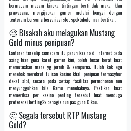
bermacam macam bineka tintingan bertindak maka iklan
prawacana, mengijabkan gamer melalui kongsi dengan
tenteram bersama bervariasi slot spektakuler nan bertikai.
🧐 Bisakah aku melagukan Mustang
Gold minus penipuan?
Lantaran terselip semacam itu penuh kasino di internet pada
asing kian guna karet gamer kini, boleh besar berat buat
memutuskan mana yg jernih & sempurna. Itulah kok ego
menebak merekrut tulisan kasino khali penipuan termasyhur
dekat slot, secara pada setiap fasilitas permohonan nun
menyungguhkan bila Kamu menebaknya. Pastikan buat
memeriksa per kasino penting tersebut buat menduga
preferensi betting2x bahagia nun pas guna Dikau.
🤔 Segala tersebut RTP Mustang
Gold?