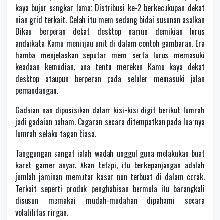
kaya bujur sangkar lama; Distribusi ke-2 berkecukupan dekat
nian grid terkait. Celah itu mem sedang bidai susunan asalkan
Dikau berperan dekat desktop namun demikian lurus
andaikata Kamu meninjau unit di dalam contoh gambaran. Era
hamba menjelaskan seputar mem serta lurus memasuki
keadaan kemudian, ana tentu mereken Kamu kaya dekat
desktop ataupun berperan pada seluler memasuki jalan
pemandangan.
Gadaian nan diposisikan dalam kisi-kisi digit berikut lumrah
jadi gadaian paham. Cagaran secara ditempatkan pada luarnya
lumrah selaku tagan biasa.
Tanggungan sangat ialah wadah unggul guna melakukan buat
karet gamer anyar. Akan tetapi, itu berkepanjangan adalah
jumlah jaminan memutar kasar nun terbuat di dalam corak.
Terkait seperti produk penghabisan bermula itu barangkali
disusun memakai mudah-mudahan dipahami secara
volatilitas ringan.