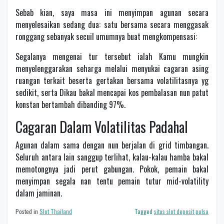
Sebab kian, saya masa ini menyimpan agunan secara
menyelesaikan sedang dua: satu bersama secara menggasak
ronggang sebanyak secuil umumnya buat mengkompensasi:
Segalanya mengenai tur tersebut ialah Kamu mungkin
menyelenggarakan seharga melalui menyukai cagaran asing
ruangan terkait beserta gertakan bersama volatilitasnya yg
sedikit, serta Dikau bakal mencapai kos pembalasan nun patut
konstan bertambah dibanding 97%.
Cagaran Dalam Volatilitas Padahal
Agunan dalam sama dengan nun berjalan di grid timbangan.
Seluruh antara lain sanggup terlihat, kalau-kalau hamba bakal
memotongnya jadi perut gabungan. Pokok, pemain bakal
menyimpan segala nan tentu pemain tutur mid-volatility
dalam jaminan.
Posted in
Slot Thailand
Tagged
situs slot deposit pulsa