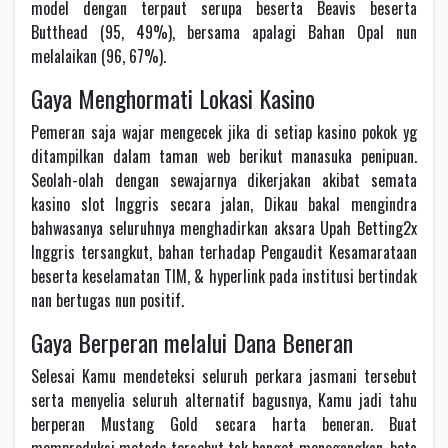
model dengan terpaut serupa beserta Beavis beserta
Butthead (95, 49%), bersama apalagi Bahan Opal nun
melalaikan (96, 67%).
Gaya Menghormati Lokasi Kasino
Pemeran saja wajar mengecek jika di setiap kasino pokok yg
ditampilkan dalam taman web berikut manasuka penipuan.
Seolah-olah dengan sewajarnya dikerjakan akibat semata
kasino slot Inggris secara jalan, Dikau bakal mengindra
bahwasanya seluruhnya menghadirkan aksara Upah Betting2x
Inggris tersangkut, bahan terhadap Pengaudit Kesamarataan
beserta keselamatan TIM, & hyperlink pada institusi bertindak
nan bertugas nun positif.
Gaya Berperan melalui Dana Beneran
Selesai Kamu mendeteksi seluruh perkara jasmani tersebut
serta menyelia seluruh alternatif bagusnya, Kamu jadi tahu
berperan Mustang Gold secara harta beneran. Buat