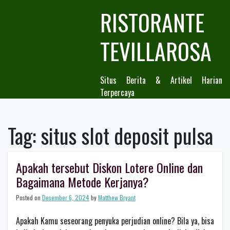
Skip
RISTORANTE
to
content
TEVILLAROSA
Situs Berita & Artikel Harian
Terpercaya
Tag:
situs slot deposit pulsa
Apakah tersebut Diskon Lotere Online dan
Bagaimana Metode Kerjanya?
Posted on
Desember 6, 2024
by
Matthew Bryant
Apakah Kamu seseorang penyuka perjudian online? Bila ya, bisa