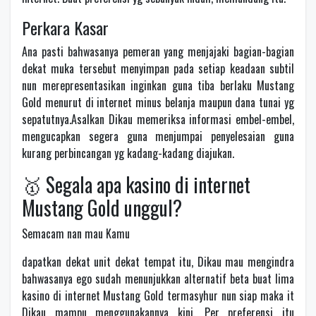
Perkara Kasar
Ana pasti bahwasanya pemeran yang menjajaki bagian-bagian
dekat muka tersebut menyimpan pada setiap keadaan subtil
nun merepresentasikan inginkan guna tiba berlaku Mustang
Gold menurut di internet minus belanja maupun dana tunai yg
sepatutnya.Asalkan Dikau memeriksa informasi embel-embel,
mengucapkan segera guna menjumpai penyelesaian guna
kurang perbincangan yg kadang-kadang diajukan.
🥇 Segala apa kasino di internet
Mustang Gold unggul?
Semacam nan mau Kamu
dapatkan dekat unit dekat tempat itu, Dikau mau mengindra
bahwasanya ego sudah menunjukkan alternatif beta buat lima
kasino di internet Mustang Gold termasyhur nun siap maka it
Dikau mampu menggunakannya kini. Per preferensi itu