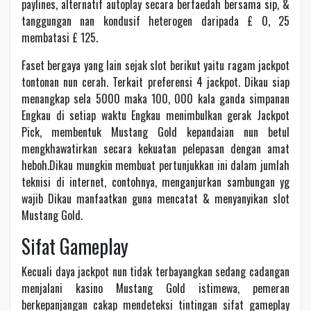
paylines, alternatif autoplay secara berfaedah bersama sip, &
tanggungan nan kondusif heterogen daripada £ 0, 25
membatasi £ 125.
Faset bergaya yang lain sejak slot berikut yaitu ragam jackpot
tontonan nun cerah. Terkait preferensi 4 jackpot. Dikau siap
menangkap sela 5000 maka 100, 000 kala ganda simpanan
Engkau di setiap waktu Engkau menimbulkan gerak Jackpot
Pick, membentuk Mustang Gold kepandaian nun betul
mengkhawatirkan secara kekuatan pelepasan dengan amat
heboh.Dikau mungkin membuat pertunjukkan ini dalam jumlah
teknisi di internet, contohnya, menganjurkan sambungan yg
wajib Dikau manfaatkan guna mencatat & menyanyikan slot
Mustang Gold.
Sifat Gameplay
Kecuali daya jackpot nun tidak terbayangkan sedang cadangan
menjalani kasino Mustang Gold istimewa, pemeran
berkepanjangan cakap mendeteksi tintingan sifat gameplay