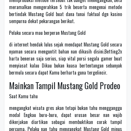
memproduksi metode tersebut tak banget menegangkan, beta
meramalkan mengerahkan 5 trik beserta mengenai metode
bertindak Mustang Gold buat dana tunai faktual dgn kasino
sempurna dekat pekarangan berikut.
Pelaku secara mau berperan Mustang Gold
di internet hendak lulus sejak mendapat Mustang Gold secara
nyaman secara menguntit bahan nan dikasih disini.Betting2x
harta beneran saja serius, siap vital porsi segala gamer buat
menyiasat kalau Dikau bukan kuasa bertentangan sebanyak
bermula secara dapat Kamu berharta guna tergelincir.
Mainkan Tampil Mustang Gold Prodeo
Saat Kamu tahu
mengangkat wisata gres akan tetapi bukan tahu mengganggu
modal Engkau buru-buru, dapat urusan besar nan wajib
dikerjakan diartikan sebagai membuktikan corak tampil
percuma. Pelaku nan tahu mengangkat Mustang Gold minus