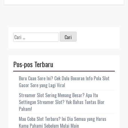
Cari
untuk:
Pos-pos Terbaru
Buru Cuan Sore Ini? Cek Dulu Bocoran Info Pola Slot
Gacor Sore yang Lagi Viral
Streamer Slot Sering Menang Besar? Apa Itu
Settingan Streamer Slot? Yuk Bahas Tuntas Biar
Paham!
Mau Coba Slot Terbaru? Ini Dia Semua yang Harus
Kamu Pahami Sebelum Mulai Main