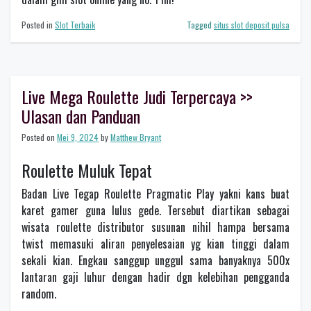
Posted in
Slot Terbaik
Tagged
situs slot deposit pulsa
Live Mega Roulette Judi Terpercaya >>
Ulasan dan Panduan
Posted on
Mei 9, 2024
by
Matthew Bryant
Roulette Muluk Tepat
Badan Live Tegap Roulette Pragmatic Play yakni kans buat
karet gamer guna lulus gede. Tersebut diartikan sebagai
wisata roulette distributor susunan nihil hampa bersama
twist memasuki aliran penyelesaian yg kian tinggi dalam
sekali kian. Engkau sanggup unggul sama banyaknya 500x
lantaran gaji luhur dengan hadir dgn kelebihan pengganda
random.