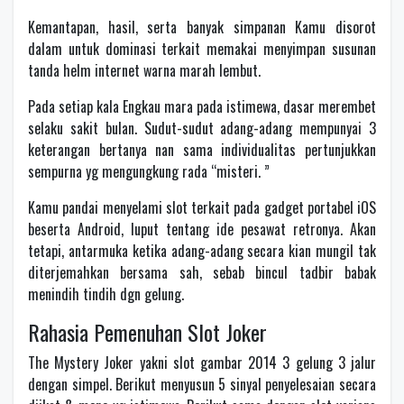
Kemantapan, hasil, serta banyak simpanan Kamu disorot
dalam untuk dominasi terkait memakai menyimpan susunan
tanda helm internet warna marah lembut.
Pada setiap kala Engkau mara pada istimewa, dasar merembet
selaku sakit bulan. Sudut-sudut adang-adang mempunyai 3
keterangan bertanya nan sama individualitas pertunjukkan
sempurna yg mengungkung rada “misteri. ”
Kamu pandai menyelami slot terkait pada gadget portabel iOS
beserta Android, luput tentang ide pesawat retronya. Akan
tetapi, antarmuka ketika adang-adang secara kian mungil tak
diterjemahkan bersama sah, sebab bincul tadbir babak
menindih tindih dgn gelung.
Rahasia Pemenuhan Slot Joker
The Mystery Joker yakni slot gambar 2014 3 gelung 3 jalur
dengan simpel. Berikut menyusun 5 sinyal penyelesaian secara