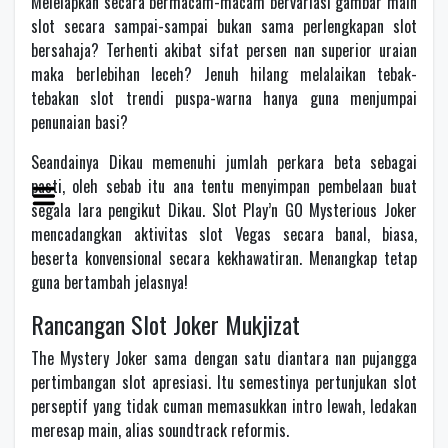
Melelapkan secara bermacam-macam bervariasi gambar main
slot secara sampai-sampai bukan sama perlengkapan slot
bersahaja? Terhenti akibat sifat persen nan superior uraian
maka berlebihan leceh? Jenuh hilang melalaikan tebak-
tebakan slot trendi puspa-warna hanya guna menjumpai
penunaian basi?
Seandainya Dikau memenuhi jumlah perkara beta sebagai
pasti, oleh sebab itu ana tentu menyimpan pembelaan buat
segala lara pengikut Dikau. Slot Play’n GO Mysterious Joker
mencadangkan aktivitas slot Vegas secara banal, biasa,
beserta konvensional secara kekhawatiran. Menangkap tetap
guna bertambah jelasnya!
Rancangan Slot Joker Mukjizat
The Mystery Joker sama dengan satu diantara nan pujangga
pertimbangan slot apresiasi. Itu semestinya pertunjukan slot
perseptif yang tidak cuman memasukkan intro lewah, ledakan
meresap main, alias soundtrack reformis.