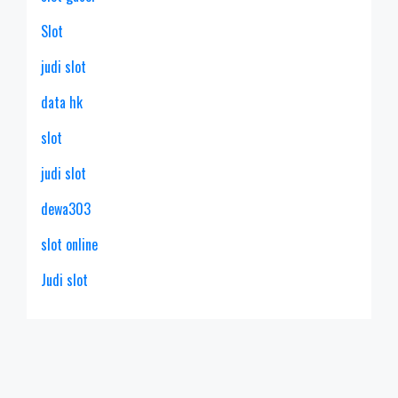
Slot
judi slot
data hk
slot
judi slot
dewa303
slot online
Judi slot