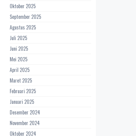
Oktober 2025
September 2025
Agustus 2025
Juli 2025
Juni 2025
Mei 2025
April 2025
Maret 2025
Februari 2025
Januari 2025
Desember 2024
November 2024
Oktober 2024