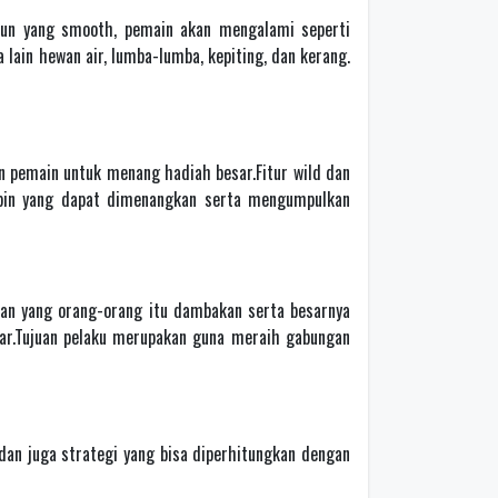
tun yang smooth, pemain akan mengalami seperti
 lain hewan air, lumba-lumba, kepiting, dan kerang.
 pemain untuk menang hadiah besar.Fitur wild dan
spin yang dapat dimenangkan serta mengumpulkan
san yang orang-orang itu dambakan serta besarnya
tar.Tujuan pelaku merupakan guna meraih gabungan
dan juga strategi yang bisa diperhitungkan dengan