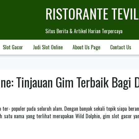
RISTORANTE TEVI
Situs Berita & Artikel Harian Terpercaya
Slot Gacor
Judi Slot Online
About Us Page
Contact Us
ine: Tinjauan Gim Terbaik Bagi
o ter- populer pada seluruh alam. Dengan banyak sekali topik siapa ber
ah satu nama yang terlihat merupakan Wild Dolphin, gim slot gacor 