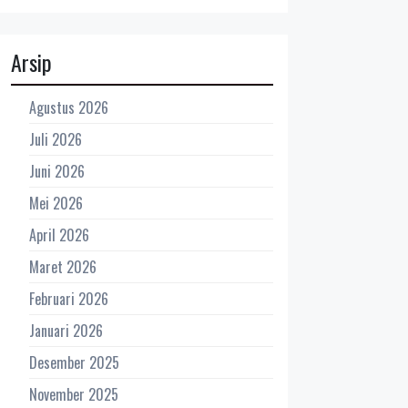
Arsip
Agustus 2026
Juli 2026
Juni 2026
Mei 2026
April 2026
Maret 2026
Februari 2026
Januari 2026
Desember 2025
November 2025