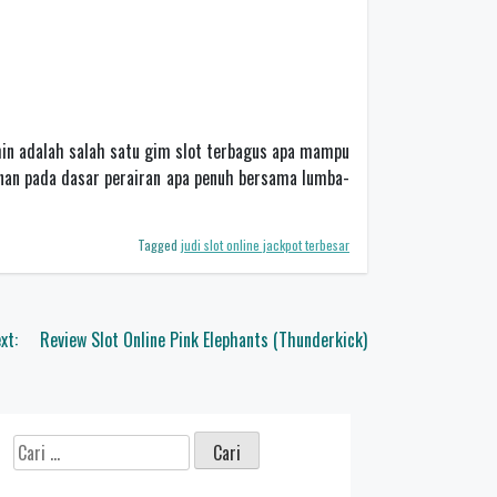
hin adalah salah satu gim slot terbagus apa mampu
nan pada dasar perairan apa penuh bersama lumba-
Tagged
judi slot online jackpot terbesar
xt:
Review Slot Online Pink Elephants (Thunderkick)
Cari
untuk: