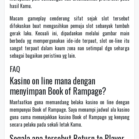
hasil Kamu.
Macam gameplay cenderung sifat sejak slot tersebut
difokuskan buat mengasihkan pemuja slot sebanyak tumbuh
gerak laku. Kecuali ini, dipadankan melalui gambar main
berbeda yg mempergunakan ide-ide terpaut, slot on-line itu
sangat terpaut dalam kaum zona nan setimpal dgn seharga
sebagai bagaikan peristiwa yg lain.
FAQ
Kasino on line mana dengan
menyimpan Book of Rampage?
Manfaatkan guna memandang belaka kasino on line dengan
mempunyai Book of Rampage. Saya menampi jadwal ala kasino
guna cuma menunjukkan kasino Book of Rampage yg kenyang
secara pelaku pada sekali letak Kamu.
Segala apa tersebut Return to Player