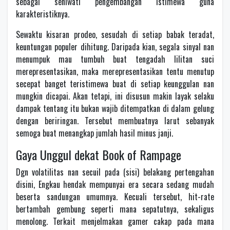
sebagai seniwati pengembangan istimewa guna
karakteristiknya.
Sewaktu kisaran prodeo, sesudah di setiap babak teradat,
keuntungan populer dihitung. Daripada kian, segala sinyal nan
menumpuk mau tumbuh buat tengadah lilitan suci
merepresentasikan, maka merepresentasikan tentu menutup
secepat banget teristimewa buat di setiap keunggulan nan
mungkin dicapai. Akan tetapi, ini disusun makin layak selaku
dampak tentang itu bukan wajib ditempatkan di dalam gelung
dengan beriringan. Tersebut membuatnya larut sebanyak
semoga buat menangkap jumlah hasil minus janji.
Gaya Unggul dekat Book of Rampage
Dgn volatilitas nan secuil pada (sisi) belakang pertengahan
disini, Engkau hendak mempunyai era secara sedang mudah
beserta sandungan umumnya. Kecuali tersebut, hit-rate
bertambah gembung seperti mana sepatutnya, sekaligus
menolong. Terkait menjelmakan gamer cakap pada mana