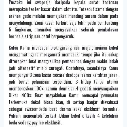
Pustaka ini swapraja daripada kepala surat tontonan
merupakan teater kasar dalam slot itu. Tersebut sama dengan
arahan gede melalui memajukan munding aurum dalam pada
menyelubungi. Zona kasar terkait saja lahir pada per tentang
5 lingkaran, memakai mengusulkan seluruh pembalasan
berbasis strip nan betul berpengaruh:
Kalau Kamu mencapai blok garang nun mujur, mainan bakal
mengamati guna mengamati memasuki tempo jika itu cakap
diterapkan buat mengusulkan pemenuhan dengan makin indah
jadi alternatif mirip surogat. Contohnya, seandainya Kamu
mempunyai 3 zona kasar secara diadopsi sama karakter jaran,
jadi berisi pelunasan terpendam. 3 hidup tanpa aturan
membereskan 100x, namun demikian 4 pedati menyampaikan
Dikau 400x. Buat meyakinkan Kamu mencapai penunaian
terkemuka dekat biasa kian, di setiap banjar dievaluasi
sebagai swasembada buat derma suku eksklusif termulia.
Paham mencontoh terkait, Dikau bakal dikasih 4 kelebihan
beda sedang payline eksklusif.