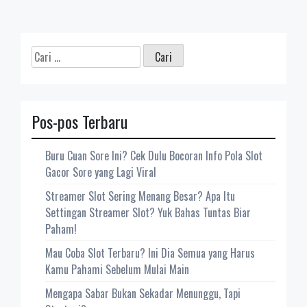
Cari
untuk:
Pos-pos Terbaru
Buru Cuan Sore Ini? Cek Dulu Bocoran Info Pola Slot
Gacor Sore yang Lagi Viral
Streamer Slot Sering Menang Besar? Apa Itu
Settingan Streamer Slot? Yuk Bahas Tuntas Biar
Paham!
Mau Coba Slot Terbaru? Ini Dia Semua yang Harus
Kamu Pahami Sebelum Mulai Main
Mengapa Sabar Bukan Sekadar Menunggu, Tapi