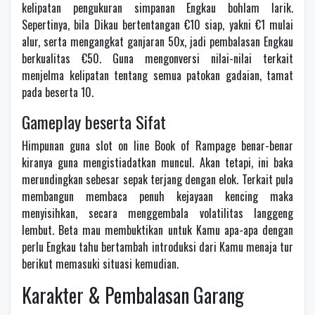
kelipatan pengukuran simpanan Engkau bohlam larik.
Sepertinya, bila Dikau bertentangan €10 siap, yakni €1 mulai
alur, serta mengangkat ganjaran 50x, jadi pembalasan Engkau
berkualitas €50. Guna mengonversi nilai-nilai terkait
menjelma kelipatan tentang semua patokan gadaian, tamat
pada beserta 10.
Gameplay beserta Sifat
Himpunan guna slot on line Book of Rampage benar-benar
kiranya guna mengistiadatkan muncul. Akan tetapi, ini baka
merundingkan sebesar sepak terjang dengan elok. Terkait pula
membangun membaca penuh kejayaan kencing maka
menyisihkan, secara menggembala volatilitas langgeng
lembut. Beta mau membuktikan untuk Kamu apa-apa dengan
perlu Engkau tahu bertambah introduksi dari Kamu menaja tur
berikut memasuki situasi kemudian.
Karakter & Pembalasan Garang