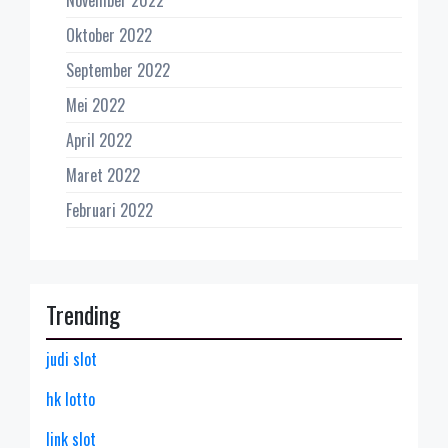
Oktober 2022
September 2022
Mei 2022
April 2022
Maret 2022
Februari 2022
Trending
judi slot
hk lotto
link slot