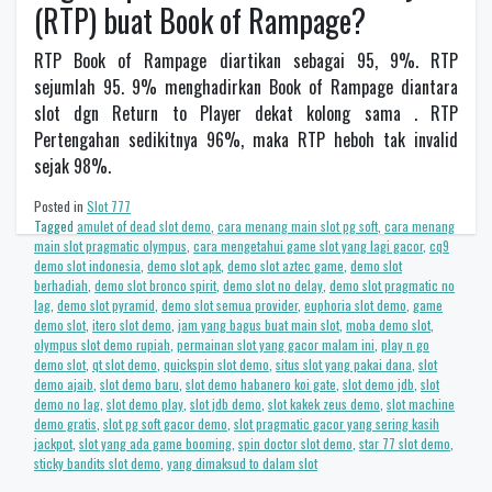
(RTP) buat Book of Rampage?
RTP Book of Rampage diartikan sebagai 95, 9%. RTP
sejumlah 95. 9% menghadirkan Book of Rampage diantara
slot dgn Return to Player dekat kolong sama . RTP
Pertengahan sedikitnya 96%, maka RTP heboh tak invalid
sejak 98%.
Posted in
Slot 777
Tagged
amulet of dead slot demo
,
cara menang main slot pg soft
,
cara menang
main slot pragmatic olympus
,
cara mengetahui game slot yang lagi gacor
,
cq9
demo slot indonesia
,
demo slot apk
,
demo slot aztec game
,
demo slot
berhadiah
,
demo slot bronco spirit
,
demo slot no delay
,
demo slot pragmatic no
lag
,
demo slot pyramid
,
demo slot semua provider
,
euphoria slot demo
,
game
demo slot
,
itero slot demo
,
jam yang bagus buat main slot
,
moba demo slot
,
olympus slot demo rupiah
,
permainan slot yang gacor malam ini
,
play n go
demo slot
,
qt slot demo
,
quickspin slot demo
,
situs slot yang pakai dana
,
slot
demo ajaib
,
slot demo baru
,
slot demo habanero koi gate
,
slot demo jdb
,
slot
demo no lag
,
slot demo play
,
slot jdb demo
,
slot kakek zeus demo
,
slot machine
demo gratis
,
slot pg soft gacor demo
,
slot pragmatic gacor yang sering kasih
jackpot
,
slot yang ada game booming
,
spin doctor slot demo
,
star 77 slot demo
,
sticky bandits slot demo
,
yang dimaksud to dalam slot