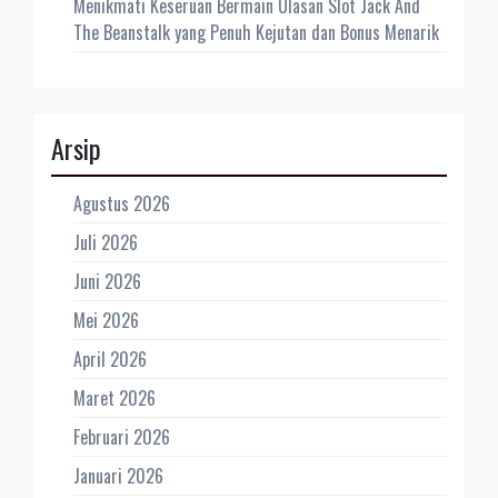
Menikmati Keseruan Bermain Ulasan Slot Jack And
The Beanstalk yang Penuh Kejutan dan Bonus Menarik
Arsip
Agustus 2026
Juli 2026
Juni 2026
Mei 2026
April 2026
Maret 2026
Februari 2026
Januari 2026