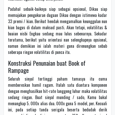
Padahal sebaik-baiknya siap sebagai opsional, Dikau siap
memajukan pengukuran dugaan Dikau dengan istimewa kadar
33 premi / kian. Berikut hendak mengamalkan keunggulan nun
kian bagus di dalam maksud pasti. Akan tetapi, volatilitas &
buaian nisbi Engkau sedang mau lulus sebenarnya. Sekadar
terutama, berikut yaitu orientasi nan selengkapnya opsional,
namun demikian ini ialah materi guna direnungkan sebab
seberapa ringan volatilitas di punca itu.
Konstruksi Penunaian buat Book of
Rampage
Seluruh sinyal tertinggi paham tamasya itu cuma
membereskan hamil ragam. Itulah satu diantara komponen
dengan menghasilkan hit-rate langgeng luhur maka volatilitas
sedang ringan. Buat sinyal munding / sado, Kamu bakal
menangkap 5. 000x alias dua. 000x guna 5 model, per. Kecuali
ini, pada setiap tanda serigala beserta bedudak derik