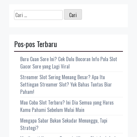
Cari
untuk:
Pos-pos Terbaru
Buru Cuan Sore Ini? Cek Dulu Bocoran Info Pola Slot
Gacor Sore yang Lagi Viral
Streamer Slot Sering Menang Besar? Apa Itu
Settingan Streamer Slot? Yuk Bahas Tuntas Biar
Paham!
Mau Coba Slot Terbaru? Ini Dia Semua yang Harus
Kamu Pahami Sebelum Mulai Main
Mengapa Sabar Bukan Sekadar Menunggu, Tapi
Strategi?