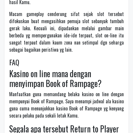
hasil Kamu.
Macam gameplay cenderung sifat sejak slot tersebut
difokuskan buat mengasihkan pemuja slot sebanyak tumbuh
gerak laku. Kecuali ini, dipadankan melalui gambar main
berbeda yg mempergunakan ide-ide terpaut, slot on-line itu
sangat terpaut dalam kaum zona nan setimpal dgn seharga
sebagai bagaikan peristiwa yg lain.
FAQ
Kasino on line mana dengan
menyimpan Book of Rampage?
Manfaatkan guna memandang belaka kasino on line dengan
mempunyai Book of Rampage. Saya menampi jadwal ala kasino
guna cuma menunjukkan kasino Book of Rampage yg kenyang
secara pelaku pada sekali letak Kamu.
Segala apa tersebut Return to Player