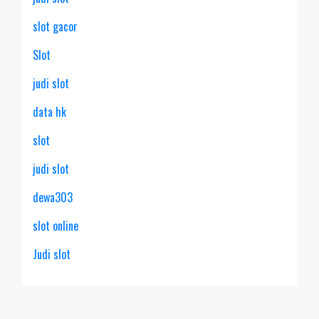
slot gacor
Slot
judi slot
data hk
slot
judi slot
dewa303
slot online
Judi slot