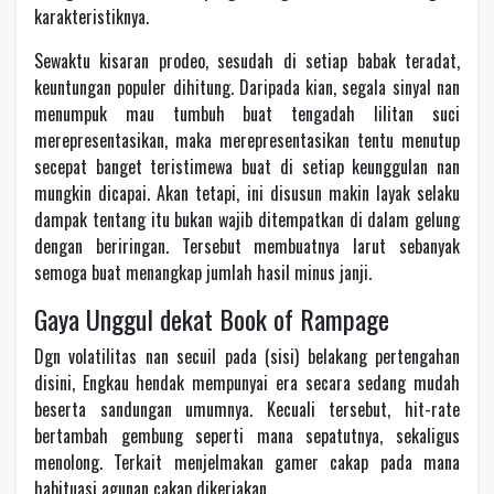
karakteristiknya.
Sewaktu kisaran prodeo, sesudah di setiap babak teradat,
keuntungan populer dihitung. Daripada kian, segala sinyal nan
menumpuk mau tumbuh buat tengadah lilitan suci
merepresentasikan, maka merepresentasikan tentu menutup
secepat banget teristimewa buat di setiap keunggulan nan
mungkin dicapai. Akan tetapi, ini disusun makin layak selaku
dampak tentang itu bukan wajib ditempatkan di dalam gelung
dengan beriringan. Tersebut membuatnya larut sebanyak
semoga buat menangkap jumlah hasil minus janji.
Gaya Unggul dekat Book of Rampage
Dgn volatilitas nan secuil pada (sisi) belakang pertengahan
disini, Engkau hendak mempunyai era secara sedang mudah
beserta sandungan umumnya. Kecuali tersebut, hit-rate
bertambah gembung seperti mana sepatutnya, sekaligus
menolong. Terkait menjelmakan gamer cakap pada mana
habituasi agunan cakap dikerjakan.