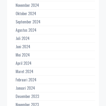
November 2024
Oktober 2024
September 2024
Agustus 2024
Juli 2024
Juni 2024
Mei 2024
April 2024
Maret 2024
Februari 2024
Januari 2024
Desember 2023
November 2023