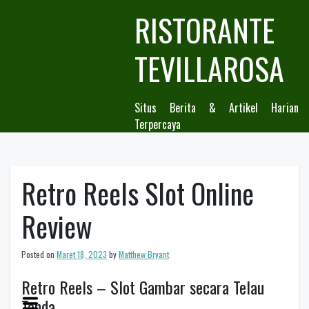
Skip
RISTORANTE
to
content
TEVILLAROSA
Situs Berita & Artikel Harian
Terpercaya
Retro Reels Slot Online
Review
Posted on
Maret 18, 2023
by
Matthew Bryant
Retro Reels – Slot Gambar secara Telau
Tanda