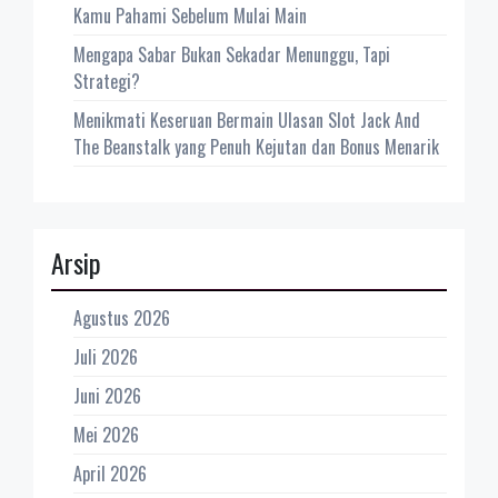
Kamu Pahami Sebelum Mulai Main
Mengapa Sabar Bukan Sekadar Menunggu, Tapi
Strategi?
Menikmati Keseruan Bermain Ulasan Slot Jack And
The Beanstalk yang Penuh Kejutan dan Bonus Menarik
Arsip
Agustus 2026
Juli 2026
Juni 2026
Mei 2026
April 2026