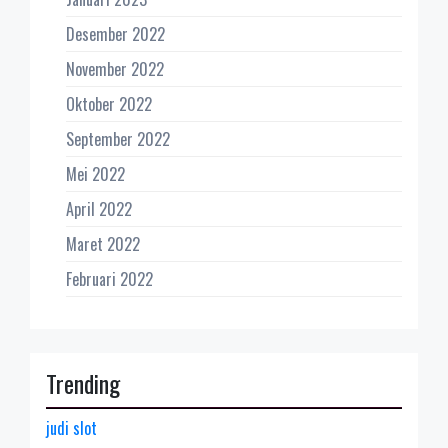
Desember 2022
November 2022
Oktober 2022
September 2022
Mei 2022
April 2022
Maret 2022
Februari 2022
Trending
judi slot