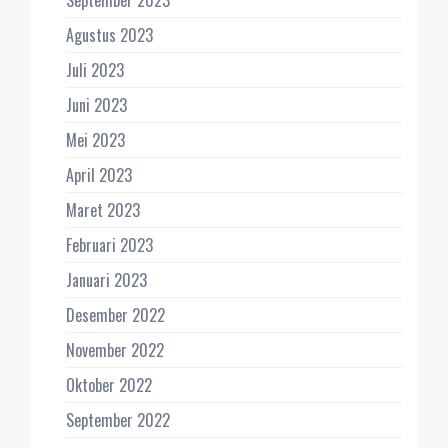
Agustus 2023
Juli 2023
Juni 2023
Mei 2023
April 2023
Maret 2023
Februari 2023
Januari 2023
Desember 2022
November 2022
Oktober 2022
September 2022