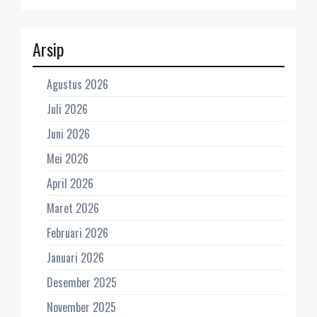
Arsip
Agustus 2026
Juli 2026
Juni 2026
Mei 2026
April 2026
Maret 2026
Februari 2026
Januari 2026
Desember 2025
November 2025