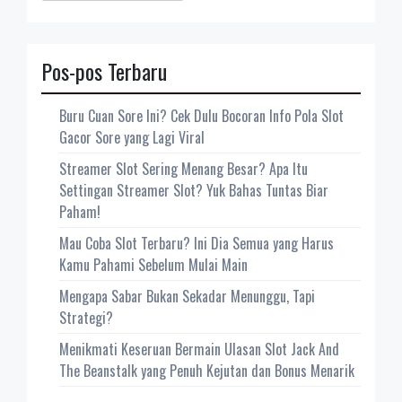
untuk:
Pos-pos Terbaru
Buru Cuan Sore Ini? Cek Dulu Bocoran Info Pola Slot
Gacor Sore yang Lagi Viral
Streamer Slot Sering Menang Besar? Apa Itu
Settingan Streamer Slot? Yuk Bahas Tuntas Biar
Paham!
Mau Coba Slot Terbaru? Ini Dia Semua yang Harus
Kamu Pahami Sebelum Mulai Main
Mengapa Sabar Bukan Sekadar Menunggu, Tapi
Strategi?
Menikmati Keseruan Bermain Ulasan Slot Jack And
The Beanstalk yang Penuh Kejutan dan Bonus Menarik