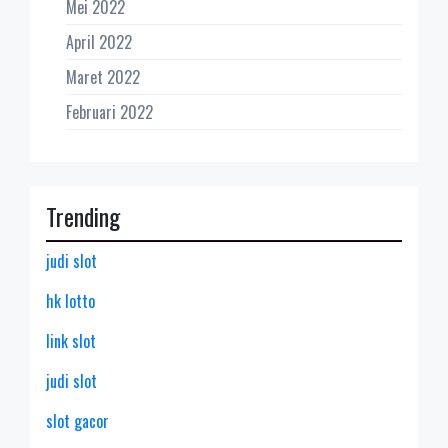
Mei 2022
April 2022
Maret 2022
Februari 2022
Trending
judi slot
hk lotto
link slot
judi slot
slot gacor