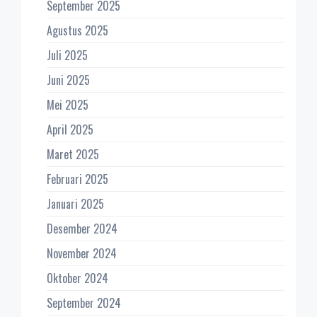
September 2025
Agustus 2025
Juli 2025
Juni 2025
Mei 2025
April 2025
Maret 2025
Februari 2025
Januari 2025
Desember 2024
November 2024
Oktober 2024
September 2024