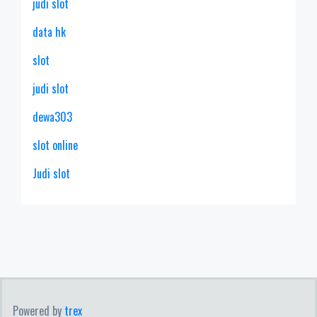
judi slot
data hk
slot
judi slot
dewa303
slot online
Judi slot
Powered by
trex