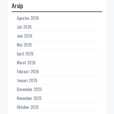
Arsip
Agustus 2026
Juli 2026
Juni 2026
Mei 2026
April 2026
Maret 2026
Februari 2026
Januari 2026
Desember 2025
November 2025
Oktober 2025