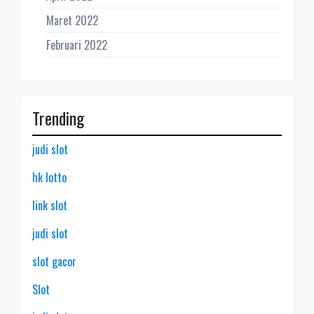
Maret 2022
Februari 2022
Trending
judi slot
hk lotto
link slot
judi slot
slot gacor
Slot