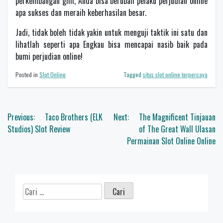
perkembangan gim, Anda bisa berubah pelaku perjudian online
apa sukses dan meraih keberhasilan besar.
Jadi, tidak boleh tidak yakin untuk menguji taktik ini satu dan
lihatlah seperti apa Engkau bisa mencapai nasib baik pada
bumi perjudian online!
Posted in
Slot Online
Tagged
situs slot online terpercaya
Navigasi
Previous:
Taco Brothers (ELK
Next:
The Magnificent Tinjauan
pos
Studios) Slot Review
of The Great Wall Ulasan
Permainan Slot Online Online
Cari
untuk: