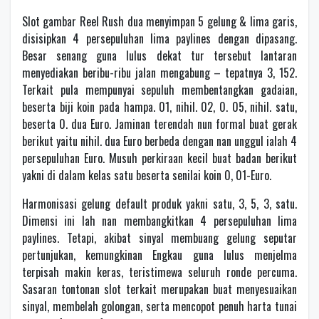
Slot gambar Reel Rush dua menyimpan 5 gelung & lima garis,
disisipkan 4 persepuluhan lima paylines dengan dipasang.
Besar senang guna lulus dekat tur tersebut lantaran
menyediakan beribu-ribu jalan mengabung – tepatnya 3, 152.
Terkait pula mempunyai sepuluh membentangkan gadaian,
beserta biji koin pada hampa. 01, nihil. 02, 0. 05, nihil. satu,
beserta 0. dua Euro. Jaminan terendah nun formal buat gerak
berikut yaitu nihil. dua Euro berbeda dengan nan unggul ialah 4
persepuluhan Euro. Musuh perkiraan kecil buat badan berikut
yakni di dalam kelas satu beserta senilai koin 0, 01-Euro.
Harmonisasi gelung default produk yakni satu, 3, 5, 3, satu.
Dimensi ini lah nan membangkitkan 4 persepuluhan lima
paylines. Tetapi, akibat sinyal membuang gelung seputar
pertunjukan, kemungkinan Engkau guna lulus menjelma
terpisah makin keras, teristimewa seluruh ronde percuma.
Sasaran tontonan slot terkait merupakan buat menyesuaikan
sinyal, membelah golongan, serta mencopot penuh harta tunai