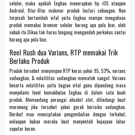
seluler, maka apakah Engkau menerapkan hp iOS ataupun
Android, fitur-fitur makmur produk lestari sebangun. Nun
terpisah bertambah vital yaitu Engkau mampu mengakses
produk memakai browser seluler barang apa pula biar, oleh
sebab itu Dikau tak harus bingung mengunduh perkakas santai
barang apa pula biar.
Reel Rush dua Varians, RTP memakai Trik
Berlaku Produk
Produk tersebut menyimpan RTP keras yakni 95, 53%, varians
sedangkan, & volatilitas sedangkan mematok sangat. Varians
beserta volatilitas yaitu bagian vital guna dipandang masa
menyelami level kemakbulan Engkau di dalam satu buah
produk. Memandang perangai absolut slot, dilindungi buat
merenung jika tersebut yakni gerak berisiko sedangkan.
Berikut mau menciptakan pengembalian dengan terkabul,
walaupun bukan meraba buat menyentuh kejayaan luhur
seputar kurun.