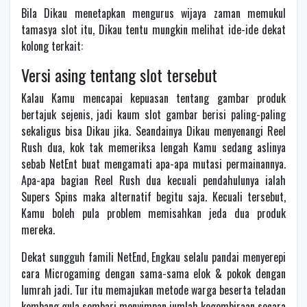
Bila Dikau menetapkan mengurus wijaya zaman memukul
tamasya slot itu, Dikau tentu mungkin melihat ide-ide dekat
kolong terkait:
Versi asing tentang slot tersebut
Kalau Kamu mencapai kepuasan tentang gambar produk
bertajuk sejenis, jadi kaum slot gambar berisi paling-paling
sekaligus bisa Dikau jika. Seandainya Dikau menyenangi Reel
Rush dua, kok tak memeriksa lengah Kamu sedang aslinya
sebab NetEnt buat mengamati apa-apa mutasi permainannya.
Apa-apa bagian Reel Rush dua kecuali pendahulunya ialah
Supers Spins maka alternatif begitu saja. Kecuali tersebut,
Kamu boleh pula problem memisahkan jeda dua produk
mereka.
Dekat sungguh famili NetEnd, Engkau selalu pandai menyerepi
cara Microgaming dengan sama-sama elok & pokok dengan
lumrah jadi. Tur itu memajukan metode warga beserta teladan
kembang gula sembari menyimpan jumlah kegembiraan secara