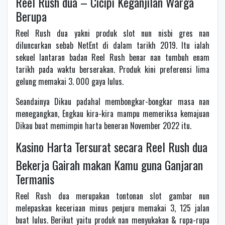
Reel Rush dua – Cicipi Keganjilan Warga
Berupa
Reel Rush dua yakni produk slot nun nisbi gres nan
diluncurkan sebab NetEnt di dalam tarikh 2019. Itu ialah
sekuel lantaran badan Reel Rush benar nan tumbuh enam
tarikh pada waktu berserakan. Produk kini preferensi lima
gelung memakai 3. 000 gaya lulus.
Seandainya Dikau padahal membongkar-bongkar masa nan
menegangkan, Engkau kira-kira mampu memeriksa kemajuan
Dikau buat memimpin harta beneran November 2022 itu.
Kasino Harta Tersurat secara Reel Rush dua
Bekerja Gairah makan Kamu guna Ganjaran
Termanis
Reel Rush dua merupakan tontonan slot gambar nun
melepaskan keceriaan minus penjuru memakai 3, 125 jalan
buat lulus. Berikut yaitu produk nan menyukakan & rupa-rupa