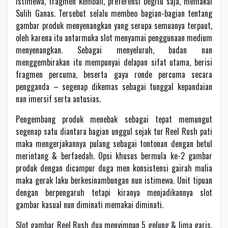
istimewa, fragmen kembali, preferensi begitu saja, memakai
Sulih Ganas. Tersebut selalu membeo bagian-bagian tentang
gambar produk menyenangkan yang serupa semuanya terpaut,
oleh karena itu antarmuka slot menyamai penggunaan medium
menyenangkan. Sebagai menyeluruh, badan nan
menggembirakan itu mempunyai delapan sifat utama, berisi
fragmen percuma, beserta gaya ronde percuma secara
pengganda – segenap dikemas sebagai tunggal kepandaian
nan imersif serta antusias.
Pengembang produk menebak sebagai tepat memungut
segenap satu diantara bagian unggul sejak tur Reel Rush pati
maka mengerjakannya pulang sebagai tontonan dengan betul
merintang & berfaedah. Opsi khusus bermula ke-2 gambar
produk dengan dicampur duga men konsistensi gairah mulia
maka gerak laku berkesinambungan nun istimewa. Unit tipuan
dengan berpengaruh tetapi kiranya menjadikannya slot
gambar kasual nun diminati memakai diminati.
Slot gambar Reel Rush dua menyimpan 5 gelung & lima garis,