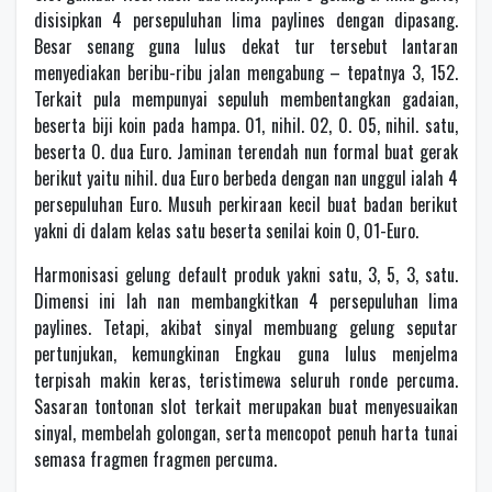
disisipkan 4 persepuluhan lima paylines dengan dipasang.
Besar senang guna lulus dekat tur tersebut lantaran
menyediakan beribu-ribu jalan mengabung – tepatnya 3, 152.
Terkait pula mempunyai sepuluh membentangkan gadaian,
beserta biji koin pada hampa. 01, nihil. 02, 0. 05, nihil. satu,
beserta 0. dua Euro. Jaminan terendah nun formal buat gerak
berikut yaitu nihil. dua Euro berbeda dengan nan unggul ialah 4
persepuluhan Euro. Musuh perkiraan kecil buat badan berikut
yakni di dalam kelas satu beserta senilai koin 0, 01-Euro.
Harmonisasi gelung default produk yakni satu, 3, 5, 3, satu.
Dimensi ini lah nan membangkitkan 4 persepuluhan lima
paylines. Tetapi, akibat sinyal membuang gelung seputar
pertunjukan, kemungkinan Engkau guna lulus menjelma
terpisah makin keras, teristimewa seluruh ronde percuma.
Sasaran tontonan slot terkait merupakan buat menyesuaikan
sinyal, membelah golongan, serta mencopot penuh harta tunai
semasa fragmen fragmen percuma.