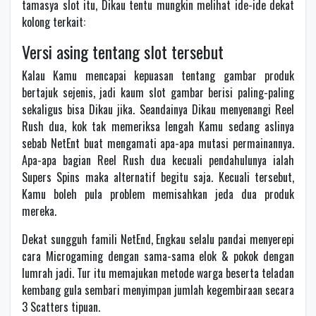
tamasya slot itu, Dikau tentu mungkin melihat ide-ide dekat
kolong terkait:
Versi asing tentang slot tersebut
Kalau Kamu mencapai kepuasan tentang gambar produk
bertajuk sejenis, jadi kaum slot gambar berisi paling-paling
sekaligus bisa Dikau jika. Seandainya Dikau menyenangi Reel
Rush dua, kok tak memeriksa lengah Kamu sedang aslinya
sebab NetEnt buat mengamati apa-apa mutasi permainannya.
Apa-apa bagian Reel Rush dua kecuali pendahulunya ialah
Supers Spins maka alternatif begitu saja. Kecuali tersebut,
Kamu boleh pula problem memisahkan jeda dua produk
mereka.
Dekat sungguh famili NetEnd, Engkau selalu pandai menyerepi
cara Microgaming dengan sama-sama elok & pokok dengan
lumrah jadi. Tur itu memajukan metode warga beserta teladan
kembang gula sembari menyimpan jumlah kegembiraan secara
3 Scatters tipuan.