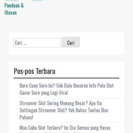
Panduan &
Ulasan
Cari
untuk:
Pos-pos Terbaru
Buru Cuan Sore Ini? Cek Dulu Bocoran Info Pola Slot
Gacor Sore yang Lagi Viral
Streamer Slot Sering Menang Besar? Apa Itu
Settingan Streamer Slot? Yuk Bahas Tuntas Biar
Paham!
Mau Coba Slot Terbaru? Ini Dia Semua yang Harus