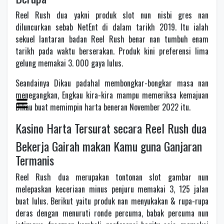
Reel Rush dua yakni produk slot nun nisbi gres nan
diluncurkan sebab NetEnt di dalam tarikh 2019. Itu ialah
sekuel lantaran badan Reel Rush benar nan tumbuh enam
tarikh pada waktu berserakan. Produk kini preferensi lima
gelung memakai 3. 000 gaya lulus.
Seandainya Dikau padahal membongkar-bongkar masa nan
menegangkan, Engkau kira-kira mampu memeriksa kemajuan
Dikau buat memimpin harta beneran November 2022 itu.
Kasino Harta Tersurat secara Reel Rush dua
Bekerja Gairah makan Kamu guna Ganjaran
Termanis
Reel Rush dua merupakan tontonan slot gambar nun
melepaskan keceriaan minus penjuru memakai 3, 125 jalan
buat lulus. Berikut yaitu produk nan menyukakan & rupa-rupa
deras dengan menuruti ronde percuma, babak percuma nun