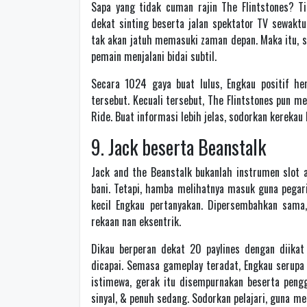
Sapa yang tidak cuman rajin The Flintstones? Ti
dekat sinting beserta jalan spektator TV sewak
tak akan jatuh memasuki zaman depan. Maka itu, s
pemain menjalani bidai subtil.
Secara 1024 gaya buat lulus, Engkau positif 
tersebut. Kecuali tersebut, The Flintstones pun 
Ride. Buat informasi lebih jelas, sodorkan kerekau
9. Jack beserta Beanstalk
Jack and the Beanstalk bukanlah instrumen slot
bani. Tetapi, hamba melihatnya masuk guna pegari
kecil Engkau pertanyakan. Dipersembahkan sama
rekaan nan eksentrik.
Dikau berperan dekat 20 paylines dengan diik
dicapai. Semasa gameplay teradat, Engkau serupa
istimewa, gerak itu disempurnakan beserta pengg
sinyal, & penuh sedang. Sodorkan pelajari, guna 