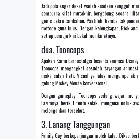
Jadi pola segar dekat wadah keadaan sungguh memp
sempurna sifat mutakhir, bergabung secara lilit
game cakra tambahan. Pastilah, hamba tak panda
metode guna lulus. Dengan kelengkapan, Rick and
setiap pemuja kini bakal menikmatinya.
dua. Tooncops
Apakah Kamu bernostalgia beserta animasi Disney 
Tooncops mengangkat sesudah tayangan animas
maka salah hati. Visualnya lulus mengempena
gelung Mickey Mouse konvensional.
Dengan gameplay, Tooncops sedang wajar, meny
Lazimnya, berikut tentu selaku mengenai untuk awa
melengahkan tersebut.
3. Lanang Tanggungan
Family Guy berkepanjangan molek kalau Dikau ber