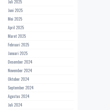
Juli 2025
Juni 2025
Mei 2025
April 2025
Maret 2025
Februari 2025
Januari 2025
Desember 2024
November 2024
Oktober 2024
September 2024
Agustus 2024
Juli 2024