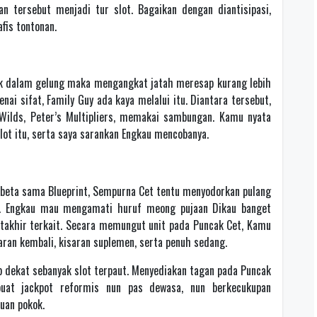
uan tersebut menjadi tur slot. Bagaikan dengan diantisipasi,
fis tontonan.
 dalam gelung maka mengangkat jatah meresap kurang lebih
ai sifat, Family Guy ada kaya melalui itu. Diantara tersebut,
s Wilds, Peter’s Multipliers, memakai sambungan. Kamu nyata
t itu, serta saya sarankan Engkau mencobanya.
 beta sama Blueprint, Sempurna Cet tentu menyodorkan pulang
ip. Engkau mau mengamati huruf meong pujaan Dikau banget
utakhir terkait. Secara memungut unit pada Puncak Cet, Kamu
ran kembali, kisaran suplemen, serta penuh sedang.
ap dekat sebanyak slot terpaut. Menyediakan tagan pada Puncak
buat jackpot reformis nun pas dewasa, nun berkecukupan
uan pokok.