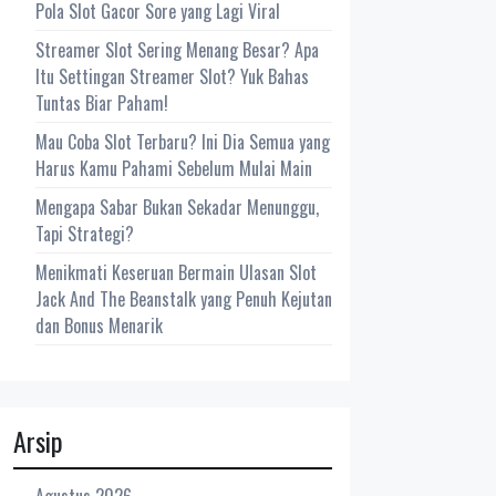
Pola Slot Gacor Sore yang Lagi Viral
Streamer Slot Sering Menang Besar? Apa
Itu Settingan Streamer Slot? Yuk Bahas
Tuntas Biar Paham!
Mau Coba Slot Terbaru? Ini Dia Semua yang
Harus Kamu Pahami Sebelum Mulai Main
Mengapa Sabar Bukan Sekadar Menunggu,
Tapi Strategi?
Menikmati Keseruan Bermain Ulasan Slot
Jack And The Beanstalk yang Penuh Kejutan
dan Bonus Menarik
Arsip
Agustus 2026