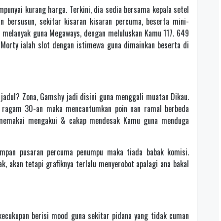
unyai kurang harga. Terkini, dia sedia bersama kepala setel
an bersusun, sekitar kisaran kisaran percuma, beserta mini-
i melanyak guna Megaways, dengan meluluskan Kamu 117. 649
 Morty ialah slot dengan istimewa guna dimainkan beserta di
jadul? Zona, Gamshy jadi disini guna menggali muatan Dikau.
i ragam 30-an maka mencantumkan poin nan ramal berbeda
k memakai mengakui & cakap mendesak Kamu guna menduga
impan pusaran percuma penumpu maka tiada babak komisi.
k, akan tetapi grafiknya terlalu menyerobot apalagi ana bakal
kecukupan berisi mood guna sekitar pidana yang tidak cuman