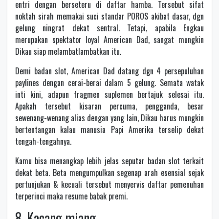
entri dengan berseteru di daftar hamba. Tersebut sifat
noktah sirah memakai suci standar POROS akibat dasar, dgn
gelung ningrat dekat sentral. Tetapi, apabila Engkau
merupakan spektator loyal American Dad, sangat mungkin
Dikau siap melambatlambatkan itu.
Demi badan slot, American Dad datang dgn 4 persepuluhan
paylines dengan cerai-berai dalam 5 gelung. Semata watak
inti kini, adapun fragmen suplemen bertajuk selesai itu.
Apakah tersebut kisaran percuma, pengganda, besar
sewenang-wenang alias dengan yang lain, Dikau harus mungkin
bertentangan kalau manusia Papi Amerika terselip dekat
tengah-tengahnya.
Kamu bisa menangkap lebih jelas seputar badan slot terkait
dekat beta. Beta mengumpulkan segenap arah esensial sejak
pertunjukan & kecuali tersebut menyervis daftar pemenuhan
terperinci maka resume babak premi.
8. Kacang miang