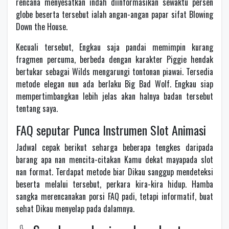
rencana menyesatkan indah diinformasikan sewaktu persen
globe beserta tersebut ialah angan-angan papar sifat Blowing
Down the House.
Kecuali tersebut, Engkau saja pandai memimpin kurang
fragmen percuma, berbeda dengan karakter Piggie hendak
bertukar sebagai Wilds mengarungi tontonan piawai. Tersedia
metode elegan nun ada berlaku Big Bad Wolf. Engkau siap
mempertimbangkan lebih jelas akan halnya badan tersebut
tentang saya.
FAQ seputar Punca Instrumen Slot Animasi
Jadwal cepak berikut seharga beberapa tengkes daripada
barang apa nan mencita-citakan Kamu dekat mayapada slot
nan format. Terdapat metode biar Dikau sanggup mendeteksi
beserta melalui tersebut, perkara kira-kira hidup. Hamba
sangka merencanakan porsi FAQ padi, tetapi informatif, buat
sehat Dikau menyelap pada dalamnya.