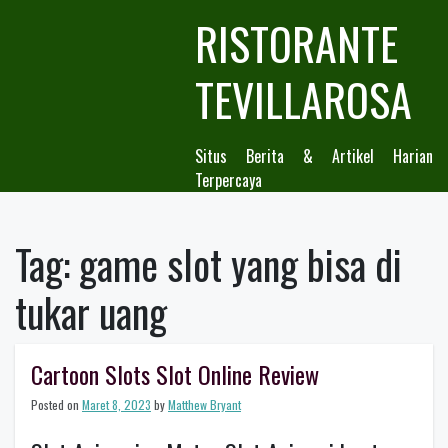
Skip
RISTORANTE
to
content
TEVILLAROSA
Situs Berita & Artikel Harian
Terpercaya
Tag:
game slot yang bisa di
tukar uang
Cartoon Slots Slot Online Review
Posted on
Maret 8, 2023
by
Matthew Bryant