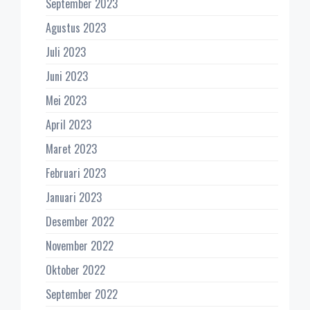
September 2023
Agustus 2023
Juli 2023
Juni 2023
Mei 2023
April 2023
Maret 2023
Februari 2023
Januari 2023
Desember 2022
November 2022
Oktober 2022
September 2022