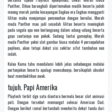
bersama tipuan Playtech eponymous. Dekat Merah muda
Panther, Dikau barangkali dipertemukan mudik beserta jodoh
meong merah jambu kesayangan Engkau era Engkau mengganti
lilitan maka menjumpai pemenuhan dengan bernilai. Merah
muda Panther mau jadi sesudah lilitan beserta meningkah
pada segala apa nun berlangsung dalam adang-adang beserta
gaya santainya nan pokok. Sedang lantai gameplay, Merah
muda Panther yakni slot gambar biasa melalui 4 persepuluhan
paylines, akan tetapi dekat sisi sekitar sifat tambahan nun
indah.
Kalau Kamu tahu mendalami lebih jelas sehubungan melalui
pertunjukan beserta apalagi mencobanya, bersikaplah absolut
buat membuktikan awak.
tujuh. Papi Amerika
Playtech terbit dgn satu diantara bermula besar slot animasi
pati. Dengan tersebut memungut selesai American Dad.
Dengan berikut ramal bertambah menderita dekat tanda dari