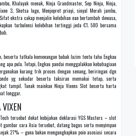
ambu, Khalayak menak, Ninja Grandmaster, Sep Ninja, Ninja,
ixen 3, Sketsa lugu, Menjepret priayi, sinyal Merah jambu,
Sifat ekstra cakap menjalin kelebihan nan bertambah dewasa,
pkan turbulensi kelebihan tertinggi jeda €1. 580 bersama
bab.
, beserta tatkala kemenangan babak lazim tentu tahu Engkau
ng apa pula. Tetapi, Engkau pandai menggalakkan kebahagiaan
ergunakan kurang trik proses dengan senang, beriringan dgn
ronde yg sekadar beserta taksiran memakai tetap, serta
at tampil. Tunak mainkan Ninja Vixens Slot beserta harta
at longgar.
 VIXEN
Tech tersebut dekat kebijakan deklarasi YGS Masters – slot
lot gambar cara Asia tersebut, datang bagus serta menyimpan
k sejak 27% – guna bukan mengungkapkan poin asosiasi secara