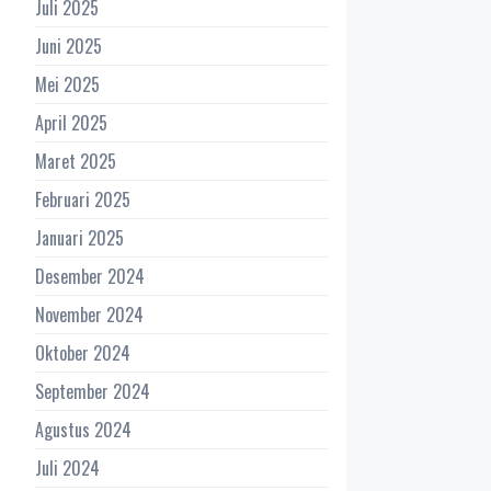
Juli 2025
Juni 2025
Mei 2025
April 2025
Maret 2025
Februari 2025
Januari 2025
Desember 2024
November 2024
Oktober 2024
September 2024
Agustus 2024
Juli 2024