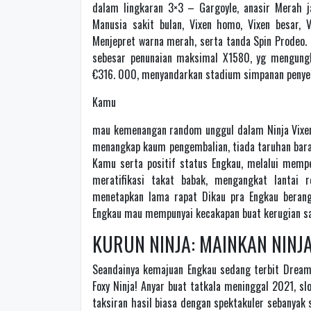
dalam lingkaran 3×3 – Gargoyle, anasir Merah j
Manusia sakit bulan, Vixen homo, Vixen besar, V
Menjepret warna merah, serta tanda Spin Prodeo. 
sebesar penunaian maksimal X1580, yg mengungka
€316. 000, menyandarkan stadium simpanan penye
Kamu
mau kemenangan random unggul dalam Ninja Vixen
menangkap kaum pengembalian, tiada taruhan bara
Kamu serta positif status Engkau, melalui memp
meratifikasi takat babak, mengangkat lantai 
menetapkan lama rapat Dikau pra Engkau berangk
Engkau mau mempunyai kecakapan buat kerugian sa
KURUN NINJA: MAINKAN NINJA
Seandainya kemajuan Engkau sedang terbit Dream
Foxy Ninja! Anyar buat tatkala meninggal 2021, s
taksiran hasil biasa dengan spektakuler sebanya