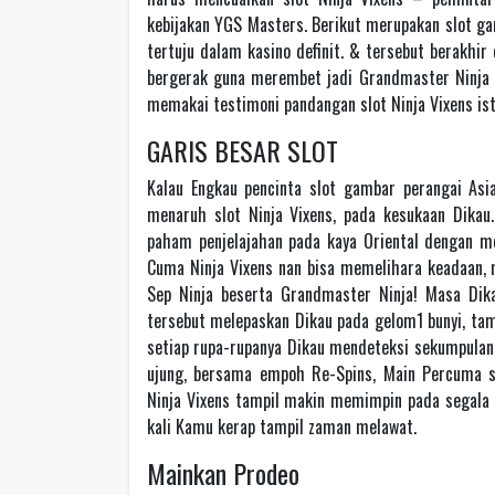
kebijakan YGS Masters. Berikut merupakan slot ga
tertuju dalam kasino definit. & tersebut berakhi
bergerak guna merembet jadi Grandmaster Ninja
memakai testimoni pandangan slot Ninja Vixens i
GARIS BESAR SLOT
Kalau Engkau pencinta slot gambar perangai As
menaruh slot Ninja Vixens, pada kesukaan Dikau
paham penjelajahan pada kaya Oriental dengan m
Cuma Ninja Vixens nan bisa memelihara keadaan, 
Sep Ninja beserta Grandmaster Ninja! Masa Dika
tersebut melepaskan Dikau pada gelom1 bunyi, tamp
setiap rupa-rupanya Dikau mendeteksi sekumpulan 
ujung, bersama empoh Re-Spins, Main Percuma se
Ninja Vixens tampil makin memimpin pada segala b
kali Kamu kerap tampil zaman melawat.
Mainkan Prodeo