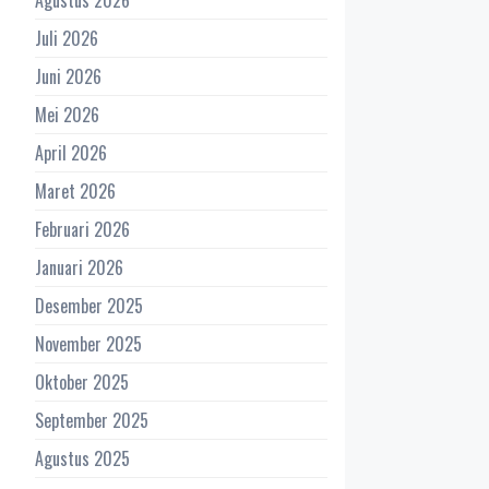
Juli 2026
Juni 2026
Mei 2026
April 2026
Maret 2026
Februari 2026
Januari 2026
Desember 2025
November 2025
Oktober 2025
September 2025
Agustus 2025