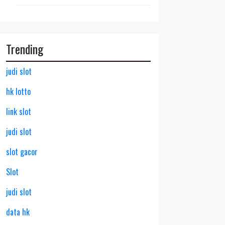
Trending
judi slot
hk lotto
link slot
judi slot
slot gacor
Slot
judi slot
data hk