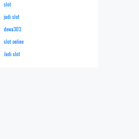
slot
judi slot
dewa303
slot online
Judi slot