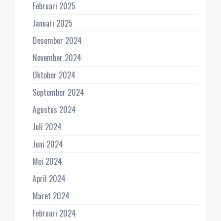
Februari 2025
Januari 2025
Desember 2024
November 2024
Oktober 2024
September 2024
Agustus 2024
Juli 2024
Juni 2024
Mei 2024
April 2024
Maret 2024
Februari 2024