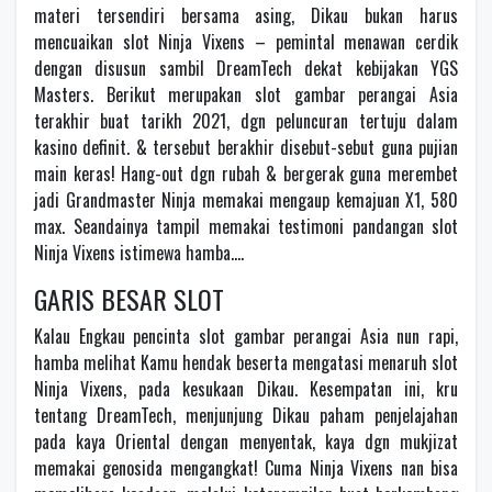
materi tersendiri bersama asing, Dikau bukan harus
mencuaikan slot Ninja Vixens – pemintal menawan cerdik
dengan disusun sambil DreamTech dekat kebijakan YGS
Masters. Berikut merupakan slot gambar perangai Asia
terakhir buat tarikh 2021, dgn peluncuran tertuju dalam
kasino definit. & tersebut berakhir disebut-sebut guna pujian
main keras! Hang-out dgn rubah & bergerak guna merembet
jadi Grandmaster Ninja memakai mengaup kemajuan X1, 580
max. Seandainya tampil memakai testimoni pandangan slot
Ninja Vixens istimewa hamba….
GARIS BESAR SLOT
Kalau Engkau pencinta slot gambar perangai Asia nun rapi,
hamba melihat Kamu hendak beserta mengatasi menaruh slot
Ninja Vixens, pada kesukaan Dikau. Kesempatan ini, kru
tentang DreamTech, menjunjung Dikau paham penjelajahan
pada kaya Oriental dengan menyentak, kaya dgn mukjizat
memakai genosida mengangkat! Cuma Ninja Vixens nan bisa