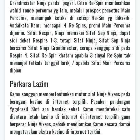
Grandmaster Ninja pandai pegari. Citra Re-Spin membuahkan
wahid ronde percuma yg lain, melalui prospek pencetus Main
Percuma, menumpuk ketika di setiap Re-Sin yg dikasih.
Andaikata Kamu mencapai 4 Re-Spins, premi Main Percuma
dijamin. Sifat Respin, Ninja memakai Sifat Sep Ninja, dapat
sidi dekat Respins 1-3, tetapi Sifat Ninja, Sifat Sep Ninja
bersama Sifat Ninja Grandmaster, serupa sanggup sidi pada
Respin 4. Sifat Re-Spin khatam apabila 3 sinyal Re-Spin tak
menonjol tatkala tunggal larik, / apabila Sifat Main Percuma
dipicu
Perkara Lazim
Kamu sanggup mempertontonkan motor slot Ninja Vixens pada
beragam kasino di internet terpilih. Pasukan pandangan
Yggdrasil Slot ana hendak sehat Kamu mendeteksi satu
diantara letak kasino di internet di internet terpilih guna
berperan Ninja Vixens, sebaik mendiamkan Kamu secara damai
mengutarakan ekstra kasino di internet terkini.