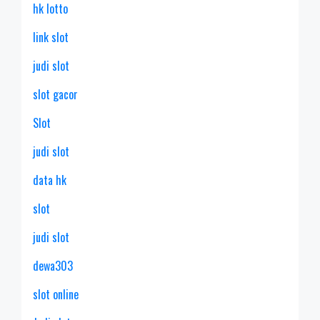
hk lotto
link slot
judi slot
slot gacor
Slot
judi slot
data hk
slot
judi slot
dewa303
slot online