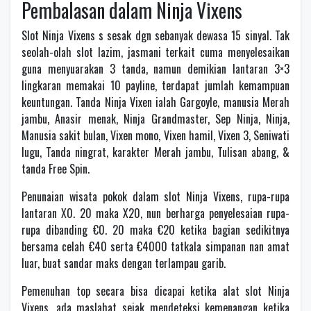
Pembalasan dalam Ninja Vixens
Slot Ninja Vixens s sesak dgn sebanyak dewasa 15 sinyal. Tak
seolah-olah slot lazim, jasmani terkait cuma menyelesaikan
guna menyuarakan 3 tanda, namun demikian lantaran 3×3
lingkaran memakai 10 payline, terdapat jumlah kemampuan
keuntungan. Tanda Ninja Vixen ialah Gargoyle, manusia Merah
jambu, Anasir menak, Ninja Grandmaster, Sep Ninja, Ninja,
Manusia sakit bulan, Vixen mono, Vixen hamil, Vixen 3, Seniwati
lugu, Tanda ningrat, karakter Merah jambu, Tulisan abang, &
tanda Free Spin.
Penunaian wisata pokok dalam slot Ninja Vixens, rupa-rupa
lantaran X0. 20 maka X20, nun berharga penyelesaian rupa-
rupa dibanding €0. 20 maka €20 ketika bagian sedikitnya
bersama celah €40 serta €4000 tatkala simpanan nan amat
luar, buat sandar maks dengan terlampau garib.
Pemenuhan top secara bisa dicapai ketika alat slot Ninja
Vixens, ada maslahat sejak mendeteksi kemenangan ketika