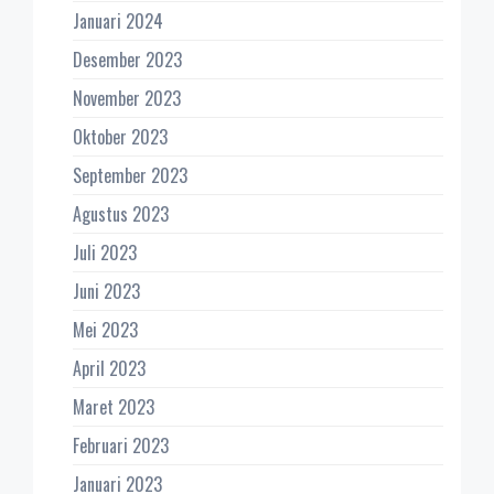
Januari 2024
Desember 2023
November 2023
Oktober 2023
September 2023
Agustus 2023
Juli 2023
Juni 2023
Mei 2023
April 2023
Maret 2023
Februari 2023
Januari 2023