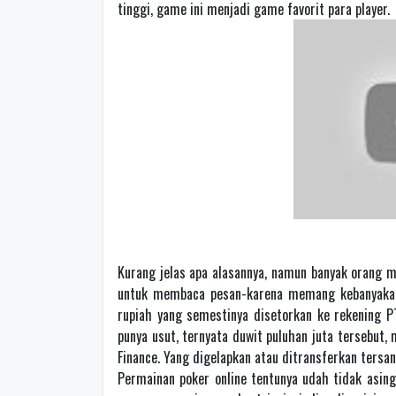
tinggi, game ini menjadi game favorit para player.
Kurang jelas apa alasannya, namun banyak orang
untuk membaca pesan-karena memang kebanyakan 
rupiah yang semestinya disetorkan ke rekening P
punya usut, ternyata duwit puluhan juta tersebut,
Finance. Yang digelapkan atau ditransferkan tersang
Permainan poker online tentunya udah tidak asing