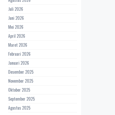
Juli 2026
Juni 2026
Mei 2026
April 2026
Maret 2026
Februari 2026
Januari 2026
Desember 2025
November 2025
Oktober 2025
September 2025
Agustus 2025