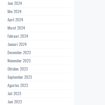
Juni 2024
Mei 2024
April 2024
Maret 2024
Februari 2024
Januari 2024
Desember 2023
November 2023
Oktober 2023
September 2023
Agustus 2023
Juli 2023
Juni 2023