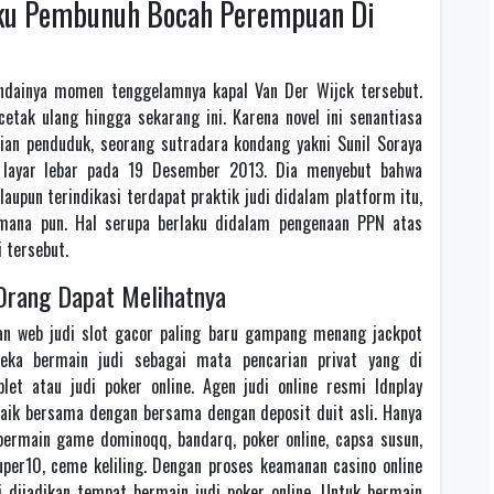
aku Pembunuh Bocah Perempuan Di
andainya momen tenggelamnya kapal Van Der Wijck tersebut.
cetak ulang hingga sekarang ini. Karena novel ini senantiasa
ian penduduk, seorang sutradara kondang yakni Sunil Soraya
m layar lebar pada 19 Desember 2013. Dia menyebut bahwa
aupun terindikasi terdapat praktik judi didalam platform itu,
mana pun. Hal serupa berlaku didalam pengenaan PPN atas
 tersebut.
rang Dapat Melihatnya
n web judi slot gacor paling baru gampang menang jackpot
reka bermain judi sebagai mata pencarian privat yang di
t atau judi poker online. Agen judi online resmi Idnplay
baik bersama dengan bersama dengan deposit duit asli. Hanya
ermain game dominoqq, bandarq, poker online, capsa susun,
super10, ceme keliling. Dengan proses keamanan casino online
i dijadikan tempat bermain judi poker online. Untuk bermain