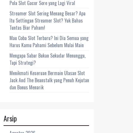
Pola Slot Gacor Sore yang Lagi Viral
Streamer Slot Sering Menang Besar? Apa
Itu Settingan Streamer Slot? Yuk Bahas
Tuntas Biar Paham!
Mau Coba Slot Terbaru? Ini Dia Semua yang
Harus Kamu Pahami Sebelum Mulai Main
Mengapa Sabar Bukan Sekadar Menunggu,
Tapi Strategi?
Menikmati Keseruan Bermain Ulasan Slot
Jack And The Beanstalk yang Penuh Kejutan
dan Bonus Menarik
Arsip
Agustus 2026