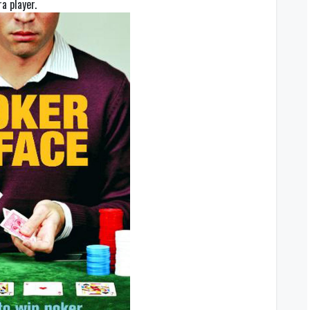
a player.