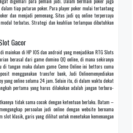
ngat digemari para pemain judi. Dalam bermain poker juga
dalam tiap putaran poker. Para player poker mulai tertantang
poker dan menjadi pemenang. Situs judi qq online terpercaya
 modal terbatas. Strategi dan keahlian terlampau dibutuhkan
Slot Gacor
 di mainkan di HP IOS dan android yang menjadikan RTG Slots
 varian berasal dari game domino QQ online, di mana sekiranya
tu di tangan maka dalam game Ceme Online ini bettors cuma
posit menggunakan transfer bank, Judi Onlinemenyediakan
yang online selama 24 jam. Selain itu, di dalam waktu dekat
Langkah pertama yang harus dilakukan adalah jangan terburu-
atkannya tidak sama cocok dengan ketentuan berlaku. Batam –
mengungkap persoalan judi online dengan website bernama
am slot klasik, garis yang dilihat untuk menetukan kemenangan