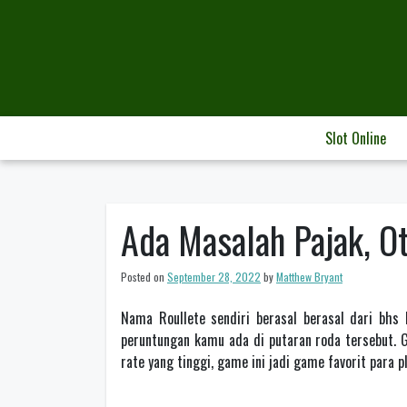
Skip
to
content
Slot Online
Ada Masalah Pajak, Ot
Posted on
September 28, 2022
by
Matthew Bryant
Nama Roullete sendiri berasal berasal dari bhs 
peruntungan kamu ada di putaran roda tersebut. 
rate yang tinggi, game ini jadi game favorit para pl