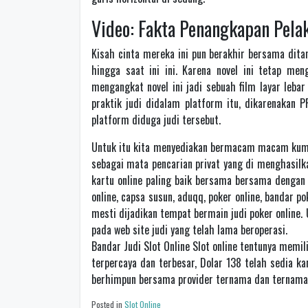
Video: Fakta Penangkapan Pel
Kisah cinta mereka ini pun berakhir bersama ditan
hingga saat ini ini. Karena novel ini tetap me
mengangkat novel ini jadi sebuah film layar leb
praktik judi didalam platform itu, dikarenakan 
platform diduga judi tersebut.
Untuk itu kita menyediakan bermacam macam kumpul
sebagai mata pencarian privat yang di menghasilka
kartu online paling baik bersama bersama dengan
online, capsa susun, aduqq, poker online, bandar p
mesti dijadikan tempat bermain judi poker online.
pada web site judi yang telah lama beroperasi.
Bandar Judi Slot Online Slot online tentunya memil
terpercaya dan terbesar, Dolar 138 telah sedia kan
berhimpun bersama provider ternama dan ternama 
Posted in
Slot Online