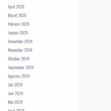
April 2025
Maret 2025
Februari 2025
Januari 2025
Desember 2024
November 2024
Oktober 2024
September 2024
Agustus 2024
Juli 2024
Juni 2024
Mei 2024
April 2024