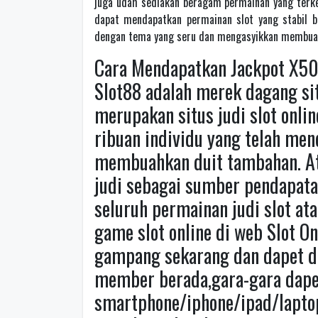
juga udah sediakan beragam permainan yang terke
dapat mendapatkan permainan slot yang stabil b
dengan tema yang seru dan mengasyikkan membuat 
Cara Mendapatkan Jackpot X50
Slot88 adalah merek dagang situ
merupakan situs judi slot onlin
ribuan individu yang telah mend
membuahkan duit tambahan. At
judi sebagai sumber pendapa
seluruh permainan judi slot at
game slot online di web Slot O
gampang sekarang dan dapet d
member berada,gara-gara dape
smartphone/iphone/ipad/lapto