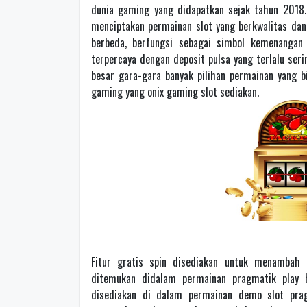
dunia gaming yang didapatkan sejak tahun 2018.
menciptakan permainan slot yang berkwalitas dan
berbeda, berfungsi sebagai simbol kemenangan 
terpercaya dengan deposit pulsa yang terlalu seri
besar gara-gara banyak pilihan permainan yang bis
gaming yang onix gaming slot sediakan.
Fitur gratis spin disediakan untuk menambah 
ditemukan didalam permainan pragmatik play
disediakan di dalam permainan demo slot prag