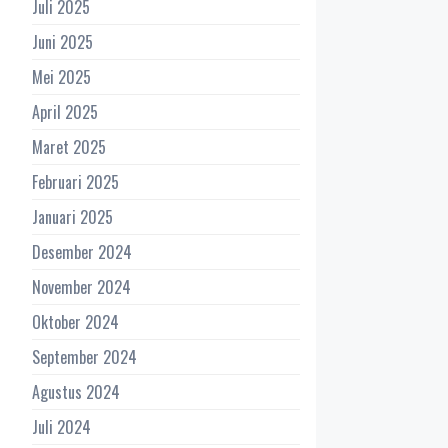
Juli 2025
Juni 2025
Mei 2025
April 2025
Maret 2025
Februari 2025
Januari 2025
Desember 2024
November 2024
Oktober 2024
September 2024
Agustus 2024
Juli 2024