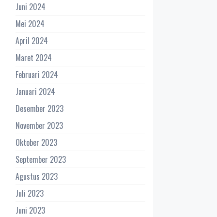
Juni 2024
Mei 2024
April 2024
Maret 2024
Februari 2024
Januari 2024
Desember 2023
November 2023
Oktober 2023
September 2023
Agustus 2023
Juli 2023
Juni 2023