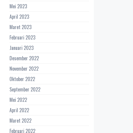
Mei 2023
April 2023
Maret 2023
Februari 2023
Januari 2023
Desember 2022
November 2022
Oktober 2022
September 2022
Mei 2022
April 2022
Maret 2022
Februari 2022