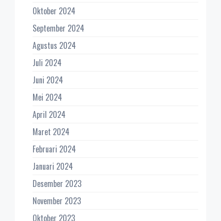
Oktober 2024
September 2024
Agustus 2024
Juli 2024
Juni 2024
Mei 2024
April 2024
Maret 2024
Februari 2024
Januari 2024
Desember 2023
November 2023
Oktober 2023