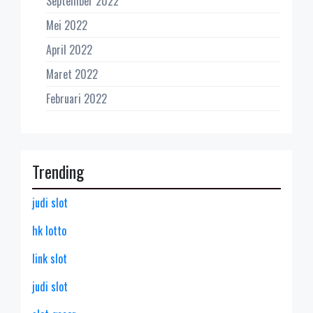
September 2022
Mei 2022
April 2022
Maret 2022
Februari 2022
Trending
judi slot
hk lotto
link slot
judi slot