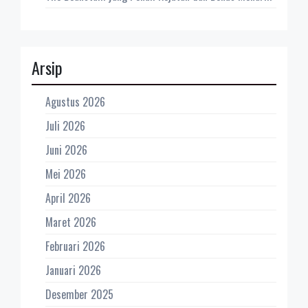
Arsip
Agustus 2026
Juli 2026
Juni 2026
Mei 2026
April 2026
Maret 2026
Februari 2026
Januari 2026
Desember 2025