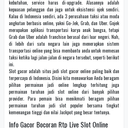
kebutuhan, service harus di-upgrade. Alasannya adalah
kepuasan pelanggan dan juga untuk eksistensi ojek sendiri.
Kalau di Indonesia sendiri, ada 3 perusahaan taksi atau moda
angkutan berbasis online, yakni Go-Jek, Grab, dan Uber. Gojek
merupakan aplikasi transportasi karya anak bangsa, tetapi
Grab dan Uber adalah franchise berasal dari luar negeri. Nah,
di lebih dari satu negara lain juga menerapkan sistem
transportasi online yang bisa membantu anda untuk memesan
taksi ketika lagi jalan-jalan di negara tersebut, seperti berikut
ini.
Slot gacor adalah situs judi slot gacor online paling baik dan
terpercaya di Indonesia. Disini kita menawarkan Anda beragam
pilihan permainan judi online lengkap terhitung juga
permainan taruhan judi slot online dari banyak pilihan
provider. Para pemain bisa menikmati beragam pilihan
permainan taruhan judi slot populer bersama tingkat
kemenangan tinggi dan nilai Jackpot yang besar tentunya.
Info Gacor Bocoran Rtp Live Slot Online