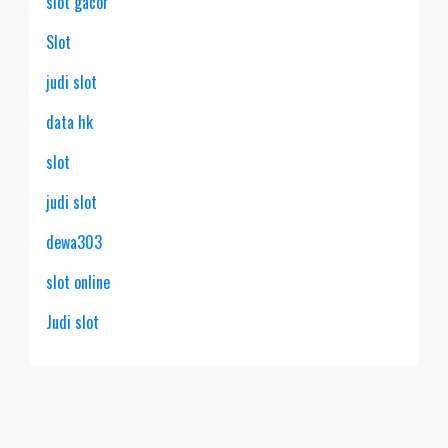
slot gacor
Slot
judi slot
data hk
slot
judi slot
dewa303
slot online
Judi slot