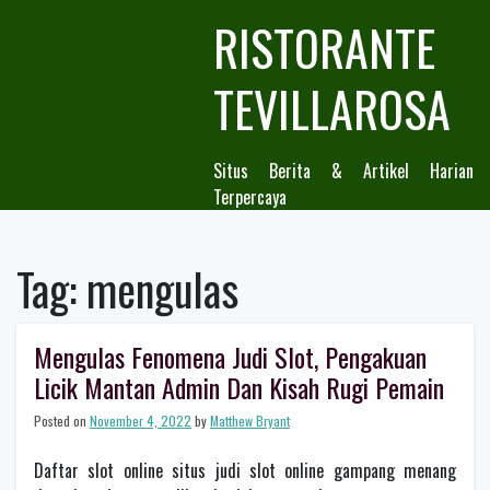
Skip
RISTORANTE
to
content
TEVILLAROSA
Situs Berita & Artikel Harian
Terpercaya
Tag:
mengulas
Mengulas Fenomena Judi Slot, Pengakuan
Licik Mantan Admin Dan Kisah Rugi Pemain
Posted on
November 4, 2022
by
Matthew Bryant
Daftar slot online situs judi slot online gampang menang