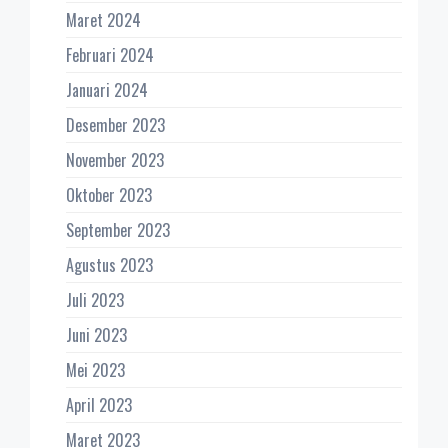
Maret 2024
Februari 2024
Januari 2024
Desember 2023
November 2023
Oktober 2023
September 2023
Agustus 2023
Juli 2023
Juni 2023
Mei 2023
April 2023
Maret 2023