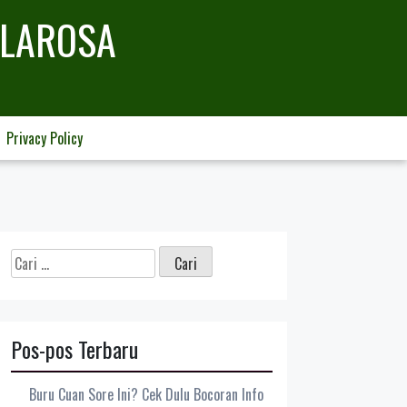
LLAROSA
Privacy Policy
Cari
untuk:
Pos-pos Terbaru
Buru Cuan Sore Ini? Cek Dulu Bocoran Info