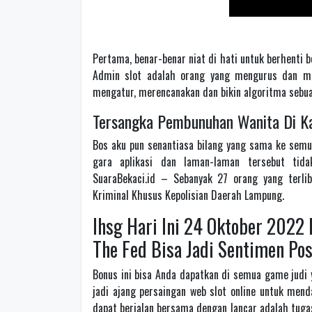
Pertama, benar-benar niat di hati untuk berhenti 
Admin slot adalah orang yang mengurus dan me
mengatur, merencanakan dan bikin algoritma sebua
Tersangka Pembunuhan Wanita Di Kal
Bos aku pun senantiasa bilang yang sama ke semua
gara aplikasi dan laman-laman tersebut tid
SuaraBekaci.id – Sebanyak 27 orang yang terlib
Kriminal Khusus Kepolisian Daerah Lampung.
Ihsg Hari Ini 24 Oktober 2022
The Fed Bisa Jadi Sentimen Pos
Bonus ini bisa Anda dapatkan di semua game judi
jadi ajang persaingan web slot online untuk me
dapat berjalan bersama dengan lancar adalah tugas