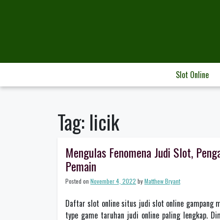
Skip
to
content
Slot Online
Tag:
licik
Mengulas Fenomena Judi Slot, Peng
Pemain
Posted on
November 4, 2022
by
Matthew Bryant
Daftar slot online situs judi slot online gampang
type game taruhan judi online paling lengkap. 