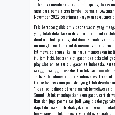
tidak bisa membuka situs, admin apalagi harus m
agar para pemain bisa kembali bermain. Lowongan
November 2022 penerimaan karyawan rekrutmen bur
Pria bertopeng didalam video tersebut yang menga
yang telah didaftarkan ditandai dan dipantau ole
diantara hal penting didalam sebuah game s
memungkinkan kamu untuk memanagment sebuah ga
Istimewa spin spasi kalian harus mengenakan ins
itu jam hoki, bocoran slot gacor dan pola slot ga
play slot online terlalu gacor se indonesia. Ka
sungguh-sungguh eksklusif untuk para member sl
terbaik di Indonesia. Dari kombinasinya tersebut
Online live bersama pola slot yang telah disediaka
“Iklan judi online slot yang marak berseliweran di
Sumut. Untuk mendapatkan akun gacor, carilah we
ikut dan juga permainan judi yang diselenggara
dapat dimasuki oleh khalayak umum, kecuali andaik
berwenang. Untuk mencari volatilitas sebuah g